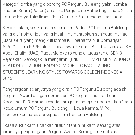
Kategori lomba yang diborong PC Pergunu Buleleng, yakni Lomba
Paduan Suara (Padus) antar PC Pergunu se-Bali sebagai juara 2, lalu
Lomba Karya Tulis Ilmiah (KTI) Guru se-Bali mendapatkan juara 2.
Kekompakan, keselarasan suara Tim Padus PC Pergunu Buleleng
yang dipimpin dirigen yang Indah, memantapkan sehingga menjadi
juara. Guru yang mengikuti lomba KTI bernama Nur Qomariyah,
S.Pd.Gr., guru PPPK, alumni beasiswa Pergunu Bali di Universitas KH.
Abdul Chalim (UAC) Pacet Mojokerto yang di tugaskan di SDN 3
Pejarakan, Gerokgak. Ia mengambil judul “THE IMPLEMENTATION OF
STATION ROTATION LEARNING MODEL TO FACILITATING
STUDENTS LEARNING STYLES TOWARDS GOLDEN INDONESIA
2045”.
Penghargaan selanjutnya yang diraih PC Pergunu Buleleng adalah
Pergunu Award dengan nominasi “PC Pergunu Inspiratif dan
Koordinatif”. “Selamat kepada para pemenang semoga berkah,” kata
Ketua Umum PC Pergunu Buleleng, H. Lewa Karma, M.Pd.,
memberikan apresiasi kepada Tim Pergunu Buleleng.
“Rasa sukur kami ucapkan di akhir tahun ini, kami senang atas
diraihnya penghargaan Pergunu Award. Semoga memotivasi