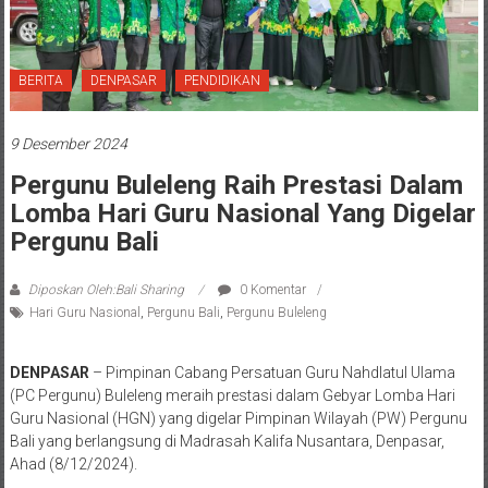
BERITA
DENPASAR
PENDIDIKAN
9 Desember 2024
Pergunu Buleleng Raih Prestasi Dalam
Lomba Hari Guru Nasional Yang Digelar
Pergunu Bali
Diposkan Oleh:Bali Sharing
0 Komentar
Hari Guru Nasional
,
Pergunu Bali
,
Pergunu Buleleng
DENPASAR
– Pimpinan Cabang Persatuan Guru Nahdlatul Ulama
(PC Pergunu) Buleleng meraih prestasi dalam Gebyar Lomba Hari
Guru Nasional (HGN) yang digelar Pimpinan Wilayah (PW) Pergunu
Bali yang berlangsung di Madrasah Kalifa Nusantara, Denpasar,
Ahad (8/12/2024).