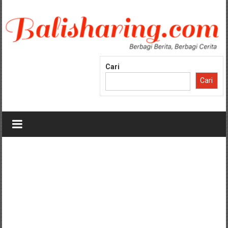
Lompat
ke
konten
Cari
Cari