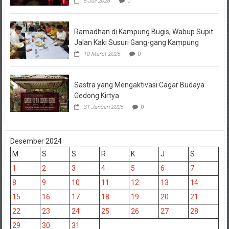
8 Juli 2026
0
Ramadhan di Kampung Bugis, Wabup Supit
Jalan Kaki Susuri Gang-gang Kampung
10 Maret 2026
0
Sastra yang Mengaktivasi Cagar Budaya
Gedong Kirtya
31 Januari 2026
0
Desember 2024
M
S
S
R
K
J
S
1
2
3
4
5
6
7
8
9
10
11
12
13
14
15
16
17
18
19
20
21
22
23
24
25
26
27
28
29
30
31