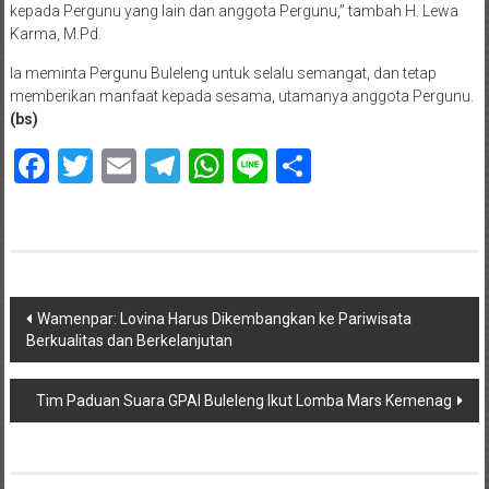
kepada Pergunu yang lain dan anggota Pergunu,” tambah H. Lewa
Karma, M.Pd.
Ia meminta Pergunu Buleleng untuk selalu semangat, dan tetap
memberikan manfaat kepada sesama, utamanya anggota Pergunu.
(bs)
Facebook
Twitter
Email
Telegram
WhatsApp
Line
Share
Navigasi
Wamenpar: Lovina Harus Dikembangkan ke Pariwisata
Berkualitas dan Berkelanjutan
pos
Tim Paduan Suara GPAI Buleleng Ikut Lomba Mars Kemenag