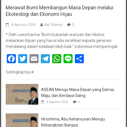
Merawat Bumi Membangun Masa Depan melalui
Ekoteologi dan Ekonomi Hijau
8 Agustus 2026
Bali Sharing
0
* Oleh Lewa Karma “Bumi bukanlah warisan dari leluhur,
melainkan titipan yang harus kita serahkan kepada generasi
mendatang dalam keadaan lebih baik.” Indonesia memperingati
Facebook
Twitter
Email
Telegram
WhatsApp
Line
Share
Selengkapnya
ASEAN Menuju Masa Depan yang Damai,
Maju, dan Berdaya Saing
8 Agustus 2026
0
Hiroshima, Abu Kehancuran Menuju
Kebangkitan Bangsa