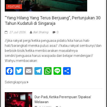
FEATURE
“Yang Hilang Yang Terus Berjuang”, Pertunjukan 30
Tahun Kudatuli di Singaraja
27 Juli 2026
Bali Sharing
0
//jika rakyat pergi/ketika penguasa pidato/kita harus hati-
hati/barangkali mereka putus asa// //kalau rakyat sembunyi/dan
berbisik-bisik/ketika membicarakan masalahnya
sendiri/penguasa harus waspada dan belajar mendengar//
Wahyu membacakan
Facebook
Twitter
Email
Telegram
WhatsApp
Line
Share
Selengkapnya
Dur-Padi, Ketika Perempuan ‘Dipaksa’
Melawan