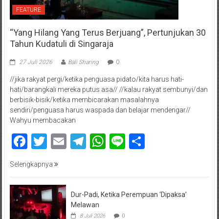
FEATURE
“Yang Hilang Yang Terus Berjuang”, Pertunjukan 30
Tahun Kudatuli di Singaraja
27 Juli 2026
Bali Sharing
0
//jika rakyat pergi/ketika penguasa pidato/kita harus hati-
hati/barangkali mereka putus asa// //kalau rakyat sembunyi/dan
berbisik-bisik/ketika membicarakan masalahnya
sendiri/penguasa harus waspada dan belajar mendengar//
Wahyu membacakan
Facebook
Twitter
Email
Telegram
WhatsApp
Line
Share
Selengkapnya
Dur-Padi, Ketika Perempuan ‘Dipaksa’
Melawan
8 Juli 2026
0