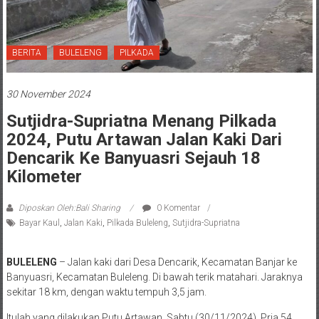
BERITA
BULELENG
PILKADA
30 November 2024
Sutjidra-Supriatna Menang Pilkada
2024, Putu Artawan Jalan Kaki Dari
Dencarik Ke Banyuasri Sejauh 18
Kilometer
Diposkan Oleh:Bali Sharing
0 Komentar
Bayar Kaul
,
Jalan Kaki
,
Pilkada Buleleng
,
Sutjidra-Supriatna
BULELENG
– Jalan kaki dari Desa Dencarik, Kecamatan Banjar ke
Banyuasri, Kecamatan Buleleng. Di bawah terik matahari. Jaraknya
sekitar 18 km, dengan waktu tempuh 3,5 jam.
Itulah yang dilakukan Putu Artawan, Sabtu (30/11/2024). Pria 54