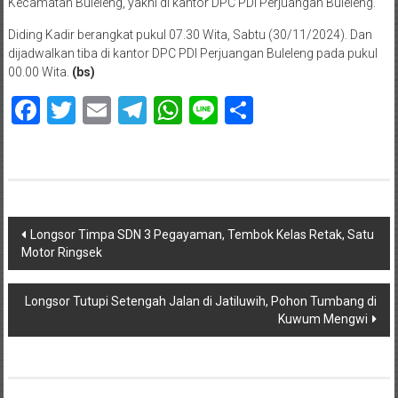
Kecamatan Buleleng, yakni di kantor DPC PDI Perjuangan Buleleng.
Diding Kadir berangkat pukul 07.30 Wita, Sabtu (30/11/2024). Dan
dijadwalkan tiba di kantor DPC PDI Perjuangan Buleleng pada pukul
00.00 Wita.
(bs)
Facebook
Twitter
Email
Telegram
WhatsApp
Line
Share
Navigasi
Longsor Timpa SDN 3 Pegayaman, Tembok Kelas Retak, Satu
Motor Ringsek
pos
Longsor Tutupi Setengah Jalan di Jatiluwih, Pohon Tumbang di
Kuwum Mengwi