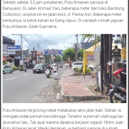
Setelah sekitar 3,5 jam perjalanan, Putu Artawan sampai di
Banyuasri. Di Jalan Ahmad Yani, beberapa meter dari toko Bandung
Collection, ia belok kiri ke jalan kecil, Jl. Pantai Asri. Beberapa meter
berikutnya, ia belok kanan ke Gang Jepun. Di sanalah rumah jagoan
Putu Artawan, Gede Supriatna.
Putu Artawan tergolong nekat melakukan aksi jalan kaki. Sebab, ia
mengaku tidak pernah berolahraga. Terakhir ia pernah olahraga lari
dua tahun lalu. Tak ayal, karena dipaksa berjalan sejauh 18 km, kaki
Putu Artawan lecet. Meski demikian, ia berhasil sampai di rumah