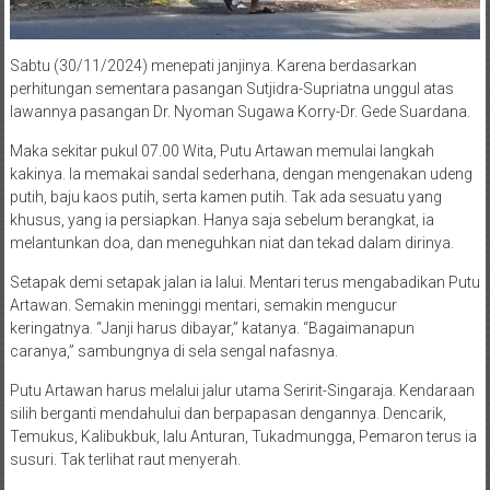
Sabtu (30/11/2024) menepati janjinya. Karena berdasarkan
perhitungan sementara pasangan Sutjidra-Supriatna unggul atas
lawannya pasangan Dr. Nyoman Sugawa Korry-Dr. Gede Suardana.
Maka sekitar pukul 07.00 Wita, Putu Artawan memulai langkah
kakinya. Ia memakai sandal sederhana, dengan mengenakan udeng
putih, baju kaos putih, serta kamen putih. Tak ada sesuatu yang
khusus, yang ia persiapkan. Hanya saja sebelum berangkat, ia
melantunkan doa, dan meneguhkan niat dan tekad dalam dirinya.
Setapak demi setapak jalan ia lalui. Mentari terus mengabadikan Putu
Artawan. Semakin meninggi mentari, semakin mengucur
keringatnya. “Janji harus dibayar,” katanya. “Bagaimanapun
caranya,” sambungnya di sela sengal nafasnya.
Putu Artawan harus melalui jalur utama Seririt-Singaraja. Kendaraan
silih berganti mendahului dan berpapasan dengannya. Dencarik,
Temukus, Kalibukbuk, lalu Anturan, Tukadmungga, Pemaron terus ia
susuri. Tak terlihat raut menyerah.