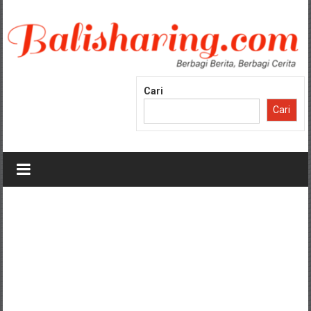
Lompat
ke
konten
Cari
Cari