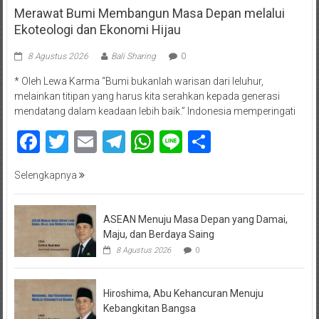
Merawat Bumi Membangun Masa Depan melalui
Ekoteologi dan Ekonomi Hijau
8 Agustus 2026
Bali Sharing
0
* Oleh Lewa Karma “Bumi bukanlah warisan dari leluhur,
melainkan titipan yang harus kita serahkan kepada generasi
mendatang dalam keadaan lebih baik.” Indonesia memperingati
Facebook
Twitter
Email
Telegram
WhatsApp
Line
Share
Selengkapnya
ASEAN Menuju Masa Depan yang Damai,
Maju, dan Berdaya Saing
8 Agustus 2026
0
Hiroshima, Abu Kehancuran Menuju
Kebangkitan Bangsa