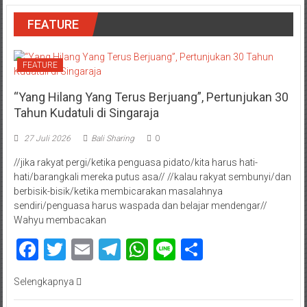
FEATURE
FEATURE
“Yang Hilang Yang Terus Berjuang”, Pertunjukan 30
Tahun Kudatuli di Singaraja
27 Juli 2026
Bali Sharing
0
//jika rakyat pergi/ketika penguasa pidato/kita harus hati-
hati/barangkali mereka putus asa// //kalau rakyat sembunyi/dan
berbisik-bisik/ketika membicarakan masalahnya
sendiri/penguasa harus waspada dan belajar mendengar//
Wahyu membacakan
Facebook
Twitter
Email
Telegram
WhatsApp
Line
Share
Selengkapnya