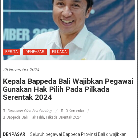
BERITA
DENPASAR
PILKADA
26 November 2024
Kepala Bappeda Bali Wajibkan Pegawai
Gunakan Hak Pilih Pada Pilkada
Serentak 2024
Diposkan Oleh:Bali Sharing
0 Komentar
Bappeda Bali
,
Hak Pilih
,
Pilkada Serentak 2024
DENPASAR
– Seluruh pegawai Bappeda Provinsi Bali diwajibkan