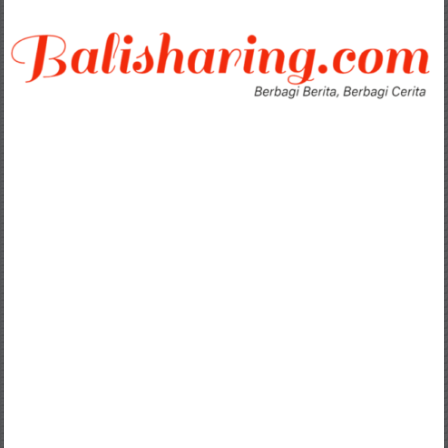
Lompat
ke
konten