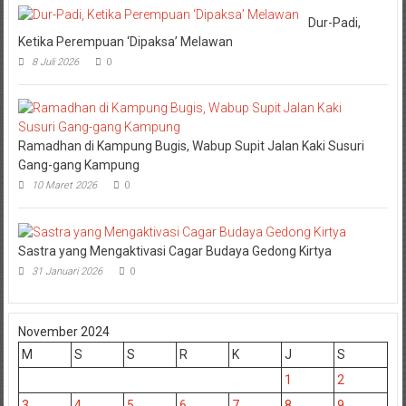
Dur-Padi,
Ketika Perempuan ‘Dipaksa’ Melawan
8 Juli 2026
0
Ramadhan di Kampung Bugis, Wabup Supit Jalan Kaki Susuri
Gang-gang Kampung
10 Maret 2026
0
Sastra yang Mengaktivasi Cagar Budaya Gedong Kirtya
31 Januari 2026
0
November 2024
M
S
S
R
K
J
S
1
2
3
4
5
6
7
8
9