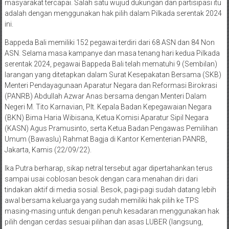
masyarakat tercapai. Salah satu wujud dukungan dan partisipasi itu
adalah dengan menggunakan hak pilih dalam Pilkada serentak 2024
ini.
Bappeda Bali memiliki 152 pegawai terdiri dari 68 ASN dan 84 Non
ASN. Selama masa kampanye dan masa tenang hari kedua Pilkada
serentak 2024, pegawai Bappeda Bali telah mematuhi 9 (Sembilan)
larangan yang ditetapkan dalam Surat Kesepakatan Bersama (SKB)
Menteri Pendayagunaan Aparatur Negara dan Reformasi Birokrasi
(PANRB) Abdullah Azwar Anas bersama dengan Menteri Dalam
Negeri M. Tito Karnavian, Plt. Kepala Badan Kepegawaian Negara
(BKN) Bima Haria Wibisana, Ketua Komisi Aparatur Sipil Negara
(KASN) Agus Pramusinto, serta Ketua Badan Pengawas Pemilihan
Umum (Bawaslu) Rahmat Bagja di Kantor Kementerian PANRB,
Jakarta, Kamis (22/09/22).
Ika Putra berharap, sikap netral tersebut agar dipertahankan terus
sampai usai coblosan besok dengan cara menahan diri dari
tindakan aktif di media sosial. Besok, pagi-pagi sudah datang lebih
awal bersama keluarga yang sudah memiliki hak pilih ke TPS
masing-masing untuk dengan penuh kesadaran menggunakan hak
pilih dengan cerdas sesuai pilihan dan asas LUBER (langsung,