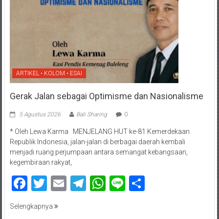
ARTIKEL • KOLOM • ESAI
Gerak Jalan sebagai Optimisme dan Nasionalisme
5 Agustus 2026
Bali Sharing
0
* Oleh Lewa Karma MENJELANG HUT ke-81 Kemerdekaan
Republik Indonesia, jalan-jalan di berbagai daerah kembali
menjadi ruang perjumpaan antara semangat kebangsaan,
kegembiraan rakyat,
Facebook
Twitter
Email
Telegram
WhatsApp
Line
Share
Selengkapnya