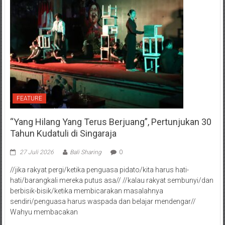
FEATURE
“Yang Hilang Yang Terus Berjuang”, Pertunjukan 30
Tahun Kudatuli di Singaraja
27 Juli 2026
Bali Sharing
0
//jika rakyat pergi/ketika penguasa pidato/kita harus hati-
hati/barangkali mereka putus asa// //kalau rakyat sembunyi/dan
berbisik-bisik/ketika membicarakan masalahnya
sendiri/penguasa harus waspada dan belajar mendengar//
Wahyu membacakan