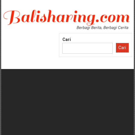
Lompat
ke
konten
Cari
Cari