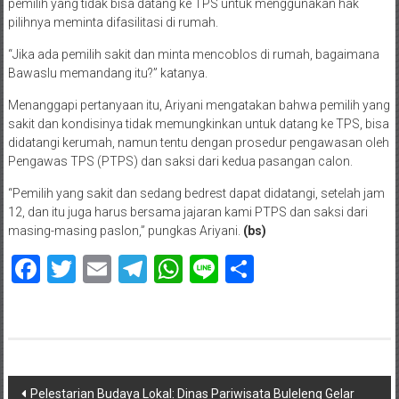
pemilih yang tidak bisa datang ke TPS untuk menggunakan hak
pilihnya meminta difasilitasi di rumah.
“Jika ada pemilih sakit dan minta mencoblos di rumah, bagaimana
Bawaslu memandang itu?” katanya.
Menanggapi pertanyaan itu, Ariyani mengatakan bahwa pemilih yang
sakit dan kondisinya tidak memungkinkan untuk datang ke TPS, bisa
didatangi kerumah, namun tentu dengan prosedur pengawasan oleh
Pengawas TPS (PTPS) dan saksi dari kedua pasangan calon.
“Pemilih yang sakit dan sedang bedrest dapat didatangi, setelah jam
12, dan itu juga harus bersama jajaran kami PTPS dan saksi dari
masing-masing paslon,” pungkas Ariyani.
(bs)
Facebook
Twitter
Email
Telegram
WhatsApp
Line
Share
Navigasi
Pelestarian Budaya Lokal: Dinas Pariwisata Buleleng Gelar