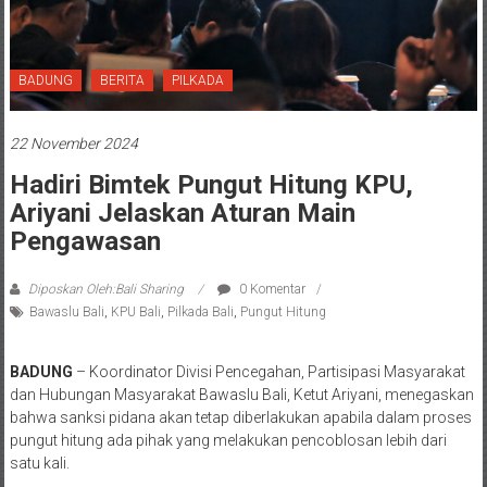
BADUNG
BERITA
PILKADA
22 November 2024
Hadiri Bimtek Pungut Hitung KPU,
Ariyani Jelaskan Aturan Main
Pengawasan
Diposkan Oleh:Bali Sharing
0 Komentar
Bawaslu Bali
,
KPU Bali
,
Pilkada Bali
,
Pungut Hitung
BADUNG
– Koordinator Divisi Pencegahan, Partisipasi Masyarakat
dan Hubungan Masyarakat Bawaslu Bali, Ketut Ariyani, menegaskan
bahwa sanksi pidana akan tetap diberlakukan apabila dalam proses
pungut hitung ada pihak yang melakukan pencoblosan lebih dari
satu kali.