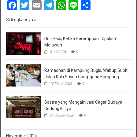
Facebook
Twitter
Email
Telegram
WhatsApp
Line
Share
Selengkapnya
Dur-Padi, Ketika Perempuan ‘Dipaksa’
Melawan
8 Juli 2026
0
Ramadhan di Kampung Bugis, Wabup Supit
Jalan Kaki Susuri Gang-gang Kampung
10 Maret 2026
0
Sastra yang Mengaktivasi Cagar Budaya
Gedong Kirtya
31 Januari 2026
0
November 2024