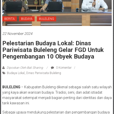
BERITA
BUDAYA
BULELENG
22 November 2024
Pelestarian Budaya Lokal: Dinas
Pariwisata Buleleng Gelar FGD Untuk
Pengembangan 10 Obyek Budaya
Diposkan Oleh:Bali Sharing
0 Komentar
Budaya Lokal
,
Dinas Pariwisata Buleleng
BULELENG
– Kabupaten Buleleng dikenal sebagai salah satu wilayah
yang kaya akan warisan budaya. Tradisi, seni, dan adat istiadat
masyarakat setempat menjadi bagian penting dari identitas dan daya
tarik kawasan ini.
Sebagai upaya mendukung pelestarian dan pengembangan budaya