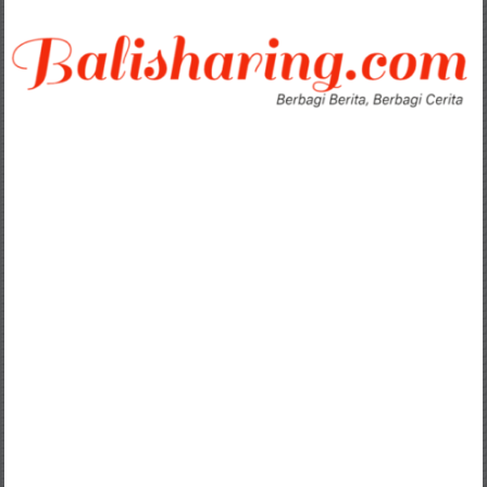
Lompat
ke
konten