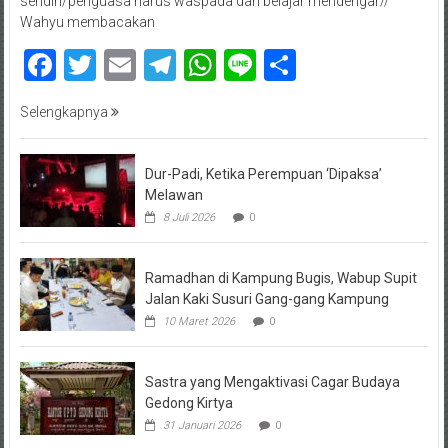
sendiri/penguasa harus waspada dan belajar mendengar//
Wahyu membacakan
Facebook
Twitter
Email
Telegram
WhatsApp
Line
Share
Selengkapnya
Dur-Padi, Ketika Perempuan ‘Dipaksa’
Melawan
8 Juli 2026
0
Ramadhan di Kampung Bugis, Wabup Supit
Jalan Kaki Susuri Gang-gang Kampung
10 Maret 2026
0
Sastra yang Mengaktivasi Cagar Budaya
Gedong Kirtya
31 Januari 2026
0