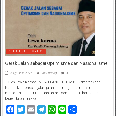
ARTIKEL • KOLOM • ESAI
Gerak Jalan sebagai Optimisme dan Nasionalisme
5 Agustus 2026
Bali Sharing
0
* Oleh Lewa Karma MENJELANG HUT ke-81 Kemerdekaan
Republik Indonesia, jalan-jalan di berbagai daerah kembali
menjadi ruang perjumpaan antara semangat kebangsaan,
kegembiraan rakyat,
Facebook
Twitter
Email
Telegram
WhatsApp
Line
Share