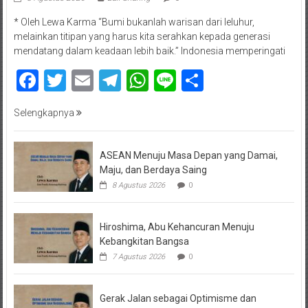
* Oleh Lewa Karma “Bumi bukanlah warisan dari leluhur,
melainkan titipan yang harus kita serahkan kepada generasi
mendatang dalam keadaan lebih baik.” Indonesia memperingati
Facebook
Twitter
Email
Telegram
WhatsApp
Line
Share
Selengkapnya
ASEAN Menuju Masa Depan yang Damai,
Maju, dan Berdaya Saing
8 Agustus 2026
0
Hiroshima, Abu Kehancuran Menuju
Kebangkitan Bangsa
7 Agustus 2026
0
Gerak Jalan sebagai Optimisme dan