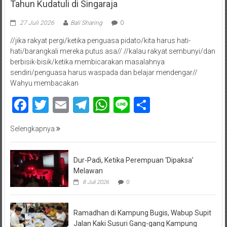
Tahun Kudatuli di Singaraja
27 Juli 2026
Bali Sharing
0
//jika rakyat pergi/ketika penguasa pidato/kita harus hati-
hati/barangkali mereka putus asa// //kalau rakyat sembunyi/dan
berbisik-bisik/ketika membicarakan masalahnya
sendiri/penguasa harus waspada dan belajar mendengar//
Wahyu membacakan
Facebook
Twitter
Email
Telegram
WhatsApp
Line
Share
Selengkapnya
Dur-Padi, Ketika Perempuan ‘Dipaksa’
Melawan
8 Juli 2026
0
Ramadhan di Kampung Bugis, Wabup Supit
Jalan Kaki Susuri Gang-gang Kampung