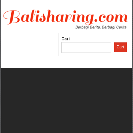
Lompat
ke
konten
Cari
Cari