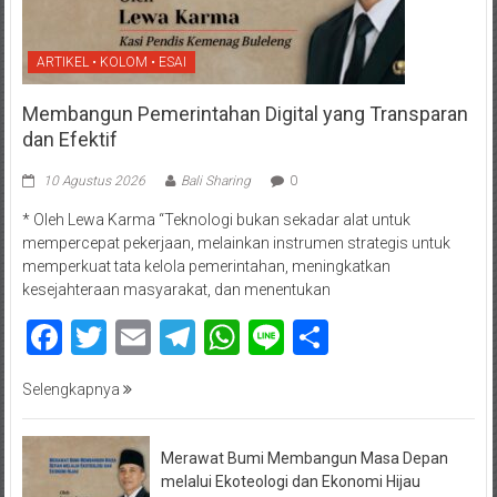
ARTIKEL • KOLOM • ESAI
Membangun Pemerintahan Digital yang Transparan
dan Efektif
10 Agustus 2026
Bali Sharing
0
* Oleh Lewa Karma “Teknologi bukan sekadar alat untuk
mempercepat pekerjaan, melainkan instrumen strategis untuk
memperkuat tata kelola pemerintahan, meningkatkan
kesejahteraan masyarakat, dan menentukan
Facebook
Twitter
Email
Telegram
WhatsApp
Line
Share
Selengkapnya
Merawat Bumi Membangun Masa Depan
melalui Ekoteologi dan Ekonomi Hijau