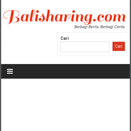
Lompat
ke
konten
Cari
Cari