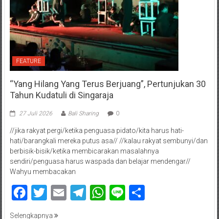
FEATURE
“Yang Hilang Yang Terus Berjuang”, Pertunjukan 30
Tahun Kudatuli di Singaraja
27 Juli 2026
Bali Sharing
0
//jika rakyat pergi/ketika penguasa pidato/kita harus hati-
hati/barangkali mereka putus asa// //kalau rakyat sembunyi/dan
berbisik-bisik/ketika membicarakan masalahnya
sendiri/penguasa harus waspada dan belajar mendengar//
Wahyu membacakan
Facebook
Twitter
Email
Telegram
WhatsApp
Line
Share
Selengkapnya