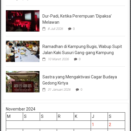
Dur-Padi, Ketika Perempuan ‘Dipaksa’
Melawan
8 Juli 2026
0
Ramadhan di Kampung Bugis, Wabup Supit
Jalan Kaki Susuri Gang-gang Kampung
10 Maret 2026
0
Sastra yang Mengaktivasi Cagar Budaya
Gedong Kirtya
31 Januari 2026
0
November 2024
M
S
S
R
K
J
S
1
2