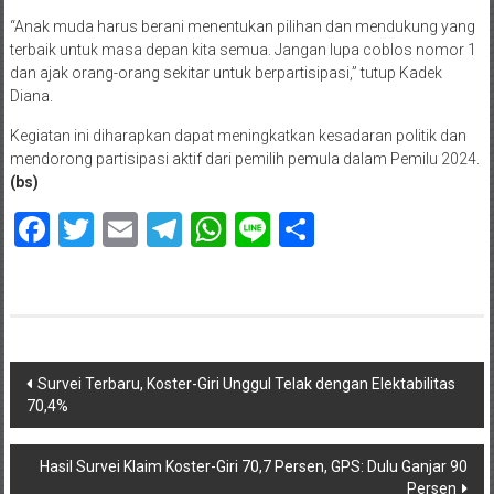
“Anak muda harus berani menentukan pilihan dan mendukung yang
terbaik untuk masa depan kita semua. Jangan lupa coblos nomor 1
dan ajak orang-orang sekitar untuk berpartisipasi,” tutup Kadek
Diana.
Kegiatan ini diharapkan dapat meningkatkan kesadaran politik dan
mendorong partisipasi aktif dari pemilih pemula dalam Pemilu 2024.
(bs)
Facebook
Twitter
Email
Telegram
WhatsApp
Line
Share
Navigasi
Survei Terbaru, Koster-Giri Unggul Telak dengan Elektabilitas
70,4%
pos
Hasil Survei Klaim Koster-Giri 70,7 Persen, GPS: Dulu Ganjar 90
Persen