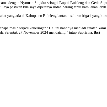
ersama dengan Nyoman Sutjidra sebagai Bupati Buleleng dan Gede Supr
”Saya pastikan bila saya dipercaya sudah barang tentu kami akan leb
rakat yang ada di Kabupaten Buleleng lantaran saluran irigasi yang k
enapa masih terjadi kekeringan? Hal ini nantinya menjadi catatan kam
lkada Serentak 27 November 2024 mendatang,” tutup Supriatna.
(bs)