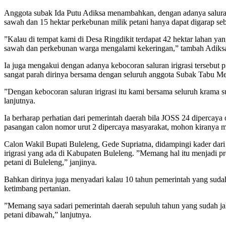
Anggota subak Ida Putu Adiksa menambahkan, dengan adanya saluran i
sawah dan 15 hektar perkebunan milik petani hanya dapat digarap seb
”Kalau di tempat kami di Desa Ringdikit terdapat 42 hektar lahan yan
sawah dan perkebunan warga mengalami kekeringan,” tambah Adiks
Ia juga mengakui dengan adanya kebocoran saluran irigrasi tersebut
sangat parah dirinya bersama dengan seluruh anggota Subak Tabu Mer
”Dengan kebocoran saluran irigrasi itu kami bersama seluruh krama
lanjutnya.
Ia berharap perhatian dari pemerintah daerah bila JOSS 24 dipercay
pasangan calon nomor urut 2 dipercaya masyarakat, mohon kiranya me
Calon Wakil Bupati Buleleng, Gede Supriatna, didampingi kader dari
irigrasi yang ada di Kabupaten Buleleng. ”Memang hal itu menjadi pr
petani di Buleleng,” janjinya.
Bahkan dirinya juga menyadari kalau 10 tahun pemerintah yang sudah 
ketimbang pertanian.
”Memang saya sadari pemerintah daerah sepuluh tahun yang sudah jala
petani dibawah,” lanjutnya.