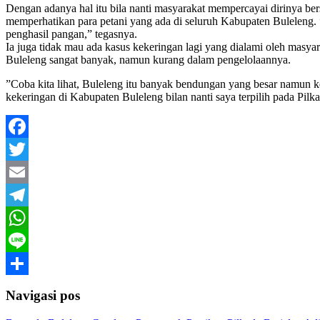
Dengan adanya hal itu bila nanti masyarakat mempercayai dirinya b
memperhatikan para petani yang ada di seluruh Kabupaten Buleleng. 
penghasil pangan,” tegasnya.
Ia juga tidak mau ada kasus kekeringan lagi yang dialami oleh masya
Buleleng sangat banyak, namun kurang dalam pengelolaannya.
”Coba kita lihat, Buleleng itu banyak bendungan yang besar namun k
kekeringan di Kabupaten Buleleng bilan nanti saya terpilih pada Pi
Facebook
Twitter
Email
Telegram
WhatsApp
Line
Share
Navigasi pos