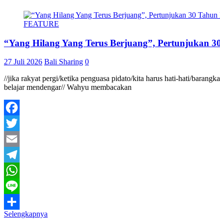
FEATURE
“Yang Hilang Yang Terus Berjuang”, Pertunjukan 30
27 Juli 2026
Bali Sharing
0
//jika rakyat pergi/ketika penguasa pidato/kita harus hati-hati/baran
belajar mendengar// Wahyu membacakan
Facebook
Twitter
Email
Telegram
WhatsApp
Line
Selengkapnya
Share