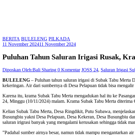
BERITA
BULELENG
PILKADA
11 November 2024
11 November 2024
Puluhan Tahun Saluran Irigasi Rusak, K
Diposkan Oleh:Bali Sharing
0 Komentar
JOSS 24
,
Saluran Irigasi S
BULELENG
– Puluhan tahun saluran irigasi di Subak Tabu Merta 
kekeringan. Air dari sumbernya di Desa Pelapuan tidak bisa mengal
Karena itu, krama Subak Tabu Merta mengadukan hal itu ke Pasang
24, Minggu (10/11/2024) malam. Krama Subak Tabu Merta diterima C
Kelian Subak Tabu Merta, Desa Ringdikit, Putu Subawa, menjelaskan,
Busungbiu yakni Desa Pelapuan, Desa Kekeran, Desa Busungbiu dan De
saluran irigrasi banyak yang mengalami kerusakan sehingga tidak m
”Padahal sumber airnya besar, namun tidak mampu mengantarkan air la