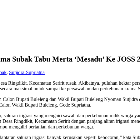
rama Subak Tabu Merta ‘Mesadu’ Ke JOSS 
ubak
,
Sutjidra-Supriatna
Desa Ringdikit, Kecamatan Seririt rusak. Akibatnya, puluhan hektar p
ir secara maksimal untuk sampai ke persawahan dan perkebunan krama 
an Calon Bupati Buleleng dan Wakil Bupati Buleleng Nyoman Sutjidr
alon Wakil Bupati Buleleng, Gede Supriatna.
 saluran irigrasi yang mengairi sawah dan perkebunan milik warga ya
sa Ringdikit, Kecamatan Seririt dengan panjang aliran irigrasi menca
ampu mengaliri pertanian dan perkebunan warga.
ntaran saluran irigrasi banyak kerusakan seperti kebocoran,” kata Su