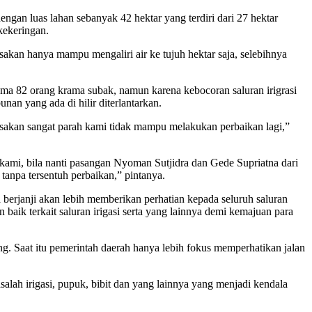
gan luas lahan sebanyak 42 hektar yang terdiri dari 27 hektar
kekeringan.
usakan hanya mampu mengaliri air ke tujuh hektar saja, selebihnya
ama 82 orang krama subak, namun karena kebocoran saluran irigrasi
an yang ada di hilir diterlantarkan.
sakan sangat parah kami tidak mampu melakukan perbaikan lagi,”
 kami, bila nanti pasangan Nyoman Sutjidra dan Gede Supriatna dari
anpa tersentuh perbaikan,” pintanya.
berjanji akan lebih memberikan perhatian kepada seluruh saluran
aik terkait saluran irigasi serta yang lainnya demi kemajuan para
g. Saat itu pemerintah daerah hanya lebih fokus memperhatikan jalan
alah irigasi, pupuk, bibit dan yang lainnya yang menjadi kendala