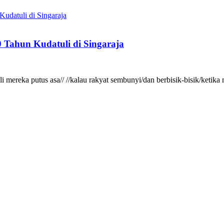
 Tahun Kudatuli di Singaraja
gkali mereka putus asa// //kalau rakyat sembunyi/dan berbisik-bisik/ke