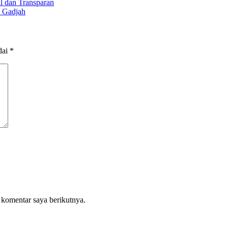
l dan Transparan
e Gadjah
dai
*
 komentar saya berikutnya.