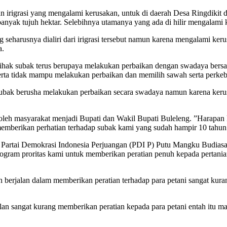
rigrasi yang mengalami kerusakan, untuk di daerah Desa Ringdikit den
anyak tujuh hektar. Selebihnya utamanya yang ada di hilir mengalami 
g seharusnya dialiri dari irigrasi tersebut namun karena mengalami ker
a.
 pihak subak terus berupaya melakukan perbaikan dengan swadaya bers
ta tidak mampu melakukan perbaikan dan memilih sawah serta perkebun
 subak berusha melakukan perbaikan secara swadaya namun karena keru
a oleh masyarakat menjadi Bupati dan Wakil Bupati Buleleng. ”Harapan
mberikan perhatian terhadap subak kami yang sudah hampir 10 tahun t
 Partai Demokrasi Indonesia Perjuangan (PDI P) Putu Mangku Budiasa 
ogram proritas kami untuk memberikan peratian penuh kepada pertanian b
berjalan dalam memberikan peratian terhadap para petani sangat kuran
n sangat kurang memberikan peratian kepada para petani entah itu mas