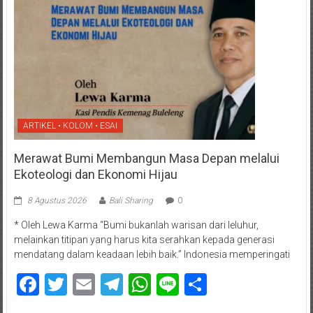
ARTIKEL • KOLOM • ESAI
Merawat Bumi Membangun Masa Depan melalui
Ekoteologi dan Ekonomi Hijau
8 Agustus 2026
Bali Sharing
0
* Oleh Lewa Karma “Bumi bukanlah warisan dari leluhur,
melainkan titipan yang harus kita serahkan kepada generasi
mendatang dalam keadaan lebih baik.” Indonesia memperingati
Facebook
Twitter
Email
Telegram
WhatsApp
Line
Share