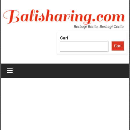
Lompat
ke
konten
Cari
Cari