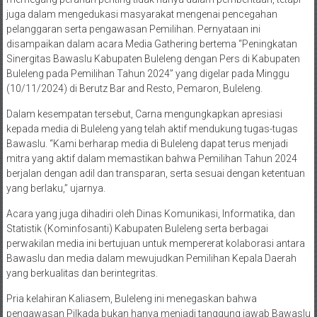
juga dalam mengedukasi masyarakat mengenai pencegahan
pelanggaran serta pengawasan Pemilihan. Pernyataan ini
disampaikan dalam acara Media Gathering bertema “Peningkatan
Sinergitas Bawaslu Kabupaten Buleleng dengan Pers di Kabupaten
Buleleng pada Pemilihan Tahun 2024” yang digelar pada Minggu
(10/11/2024) di Berutz Bar and Resto, Pemaron, Buleleng.
Dalam kesempatan tersebut, Carna mengungkapkan apresiasi
kepada media di Buleleng yang telah aktif mendukung tugas-tugas
Bawaslu. “Kami berharap media di Buleleng dapat terus menjadi
mitra yang aktif dalam memastikan bahwa Pemilihan Tahun 2024
berjalan dengan adil dan transparan, serta sesuai dengan ketentuan
yang berlaku,” ujarnya.
Acara yang juga dihadiri oleh Dinas Komunikasi, Informatika, dan
Statistik (Kominfosanti) Kabupaten Buleleng serta berbagai
perwakilan media ini bertujuan untuk mempererat kolaborasi antara
Bawaslu dan media dalam mewujudkan Pemilihan Kepala Daerah
yang berkualitas dan berintegritas.
Pria kelahiran Kaliasem, Buleleng ini menegaskan bahwa
pengawasan Pilkada bukan hanya menjadi tanggung jawab Bawaslu