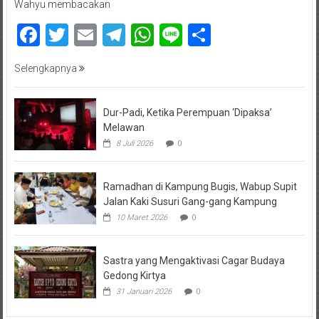
Wahyu membacakan
Facebook
Twitter
Email
Telegram
WhatsApp
Line
Share
Selengkapnya
Dur-Padi, Ketika Perempuan ‘Dipaksa’
Melawan
8 Juli 2026
0
Ramadhan di Kampung Bugis, Wabup Supit
Jalan Kaki Susuri Gang-gang Kampung
10 Maret 2026
0
Sastra yang Mengaktivasi Cagar Budaya
Gedong Kirtya
31 Januari 2026
0