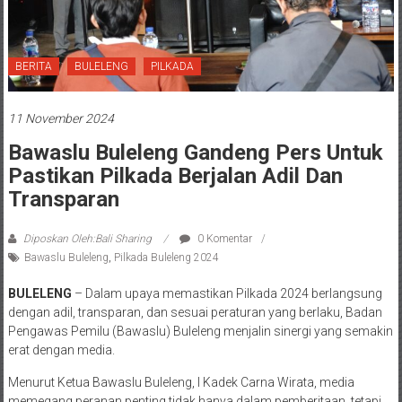
BERITA
BULELENG
PILKADA
11 November 2024
Bawaslu Buleleng Gandeng Pers Untuk
Pastikan Pilkada Berjalan Adil Dan
Transparan
Diposkan Oleh:Bali Sharing
0 Komentar
Bawaslu Buleleng
,
Pilkada Buleleng 2024
BULELENG
– Dalam upaya memastikan Pilkada 2024 berlangsung
dengan adil, transparan, dan sesuai peraturan yang berlaku, Badan
Pengawas Pemilu (Bawaslu) Buleleng menjalin sinergi yang semakin
erat dengan media.
Menurut Ketua Bawaslu Buleleng, I Kadek Carna Wirata, media
memegang peranan penting tidak hanya dalam pemberitaan, tetapi