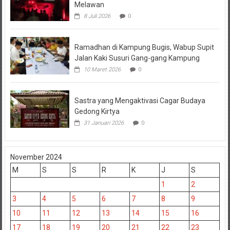
Melawan
8 Juli 2026
0
Ramadhan di Kampung Bugis, Wabup Supit
Jalan Kaki Susuri Gang-gang Kampung
10 Maret 2026
0
Sastra yang Mengaktivasi Cagar Budaya
Gedong Kirtya
31 Januari 2026
0
November 2024
M
S
S
R
K
J
S
1
2
3
4
5
6
7
8
9
10
11
12
13
14
15
16
17
18
19
20
21
22
23