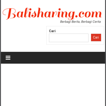
Lompat
ke
konten
Cari
Cari