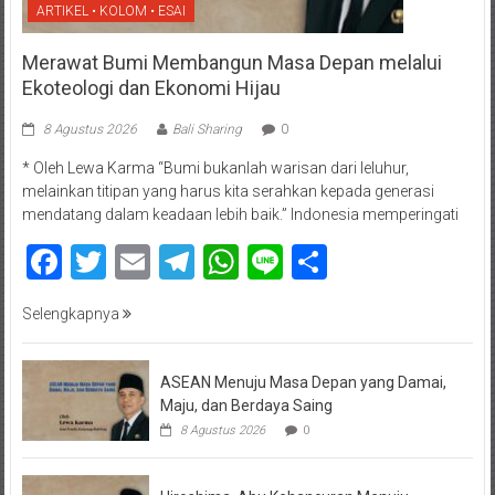
ARTIKEL • KOLOM • ESAI
Merawat Bumi Membangun Masa Depan melalui
Ekoteologi dan Ekonomi Hijau
8 Agustus 2026
Bali Sharing
0
* Oleh Lewa Karma “Bumi bukanlah warisan dari leluhur,
melainkan titipan yang harus kita serahkan kepada generasi
mendatang dalam keadaan lebih baik.” Indonesia memperingati
Facebook
Twitter
Email
Telegram
WhatsApp
Line
Share
Selengkapnya
ASEAN Menuju Masa Depan yang Damai,
Maju, dan Berdaya Saing
8 Agustus 2026
0