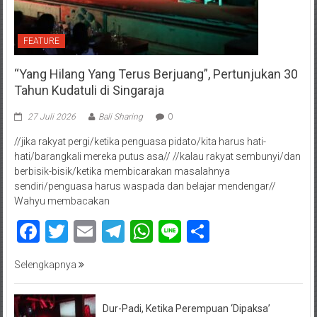
FEATURE
“Yang Hilang Yang Terus Berjuang”, Pertunjukan 30
Tahun Kudatuli di Singaraja
27 Juli 2026
Bali Sharing
0
//jika rakyat pergi/ketika penguasa pidato/kita harus hati-
hati/barangkali mereka putus asa// //kalau rakyat sembunyi/dan
berbisik-bisik/ketika membicarakan masalahnya
sendiri/penguasa harus waspada dan belajar mendengar//
Wahyu membacakan
Facebook
Twitter
Email
Telegram
WhatsApp
Line
Share
Selengkapnya
Dur-Padi, Ketika Perempuan ‘Dipaksa’