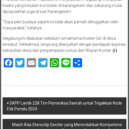
tradisi yang berjalan konsisten di karangasem dan sekarang mulai
dipopulerkan juga di luar Karangasem.
“Saya pikir budaya seperti ini tidak akan pernah ditinggalkan oleh
masyarakat,” katanya.
Megibung
ini dilakukan sebelum simakrama Koster-Giri di desa
tersebut. Setelahnya, langsung dilanjutkan dengar pendapat/aspirasi
kebutuhan desa dan penyampaian solusi dari Wayan Koster.
(r)
Facebook
Twitter
Email
Telegram
WhatsApp
Line
Share
Navigasi
DKPP Lantik 228 Tim Pemeriksa Daerah untuk Tegakkan Kode
Etik Pemilu 2024
pos
Masih Ada Stereotip Gender yang Merendahkan Kompetensi