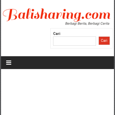
Lompat
ke
konten
Cari
Cari