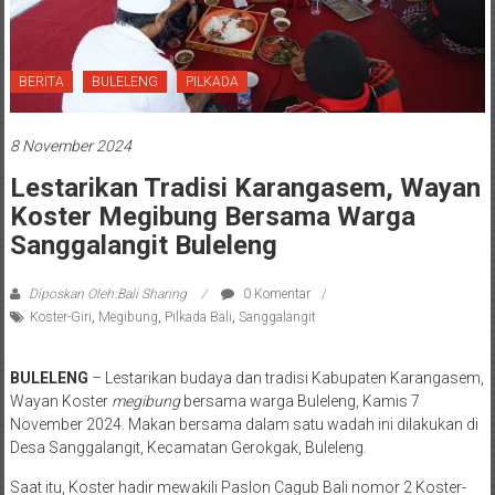
BERITA
BULELENG
PILKADA
8 November 2024
Lestarikan Tradisi Karangasem, Wayan
Koster Megibung Bersama Warga
Sanggalangit Buleleng
Diposkan Oleh:Bali Sharing
0 Komentar
Koster-Giri
,
Megibung
,
Pilkada Bali
,
Sanggalangit
BULELENG
– Lestarikan budaya dan tradisi Kabupaten Karangasem,
Wayan Koster
megibung
bersama warga Buleleng, Kamis 7
November 2024. Makan bersama dalam satu wadah ini dilakukan di
Desa Sanggalangit, Kecamatan Gerokgak, Buleleng.
Saat itu, Koster hadir mewakili Paslon Cagub Bali nomor 2 Koster-