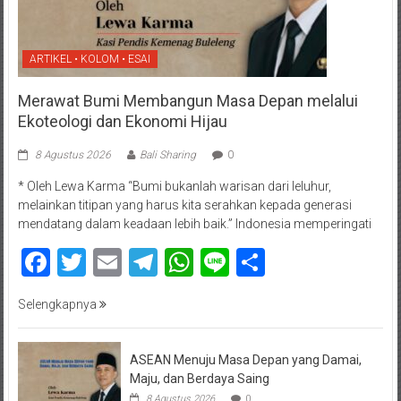
ARTIKEL • KOLOM • ESAI
Merawat Bumi Membangun Masa Depan melalui
Ekoteologi dan Ekonomi Hijau
8 Agustus 2026
Bali Sharing
0
* Oleh Lewa Karma “Bumi bukanlah warisan dari leluhur,
melainkan titipan yang harus kita serahkan kepada generasi
mendatang dalam keadaan lebih baik.” Indonesia memperingati
Facebook
Twitter
Email
Telegram
WhatsApp
Line
Share
Selengkapnya
ASEAN Menuju Masa Depan yang Damai,
Maju, dan Berdaya Saing
8 Agustus 2026
0