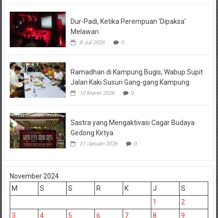
Dur-Padi, Ketika Perempuan ‘Dipaksa’
Melawan
8 Juli 2026
0
Ramadhan di Kampung Bugis, Wabup Supit
Jalan Kaki Susuri Gang-gang Kampung
10 Maret 2026
0
Sastra yang Mengaktivasi Cagar Budaya
Gedong Kirtya
31 Januari 2026
0
November 2024
M
S
S
R
K
J
S
1
2
3
4
5
6
7
8
9