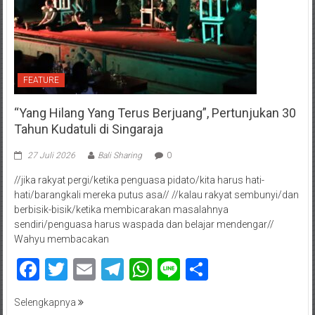
FEATURE
“Yang Hilang Yang Terus Berjuang”, Pertunjukan 30
Tahun Kudatuli di Singaraja
27 Juli 2026
Bali Sharing
0
//jika rakyat pergi/ketika penguasa pidato/kita harus hati-
hati/barangkali mereka putus asa// //kalau rakyat sembunyi/dan
berbisik-bisik/ketika membicarakan masalahnya
sendiri/penguasa harus waspada dan belajar mendengar//
Wahyu membacakan
Facebook
Twitter
Email
Telegram
WhatsApp
Line
Share
Selengkapnya