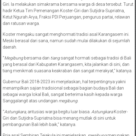
Giri. Ia melakukan simakrama bersama warga di desa tersebut. Turut
hadir Ketua Tim Pemenangan Koster-Giri dan Sutjidra-Supriatna,
Ketut Ngurah Arya, Fraksi PDI Perjuangan, pengurus partai, relawan
dan ratusan warga.
Koster mengaku sangat menghormati tradisi asal Karangasem ini.
Meski berasal dari sana, namun sudah mulai dilakukan di sejumlah
daerah.
“
Megibung
bersama dan
tiang
sangat hormati sebagai tradisi di Bali
yang berasal dari Kabupaten Karangasem, kita jalankan di sini, dan
tiang menikmati suasana keakraban dan sangat merakyat,” katanya.
Gubernur Bali 2018-2023 ini menjelaskan, hal terpentingnya yakni
menampilkan sajian tradisional sebagai bagian budaya Bali dan
sebagai warga lokal Bali, sangat berterima kasih kepada warga
Sanggalangit atas undangan
megibung
.
“
Astungkara
, antusias warga begitu luar biasa.
Astungkara
Koster-
Giri dan Sutjidra-Supriatna bisa menang mutlak di sini untuk
pembangunan Bali lebih baik,” katanya.
Pria asal Sembiran Tejakula ini menjelaskan,
megibung
merupakan