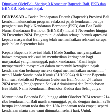
Diposkan Oleh:Bali Sharing
0 Komentar
Bapenda Bali
,
PKB dan
BBNKB
,
Relaksasi Pajak
DENPASAR
– Badan Pendapatan Daerah (Bapenda) Provinsi Bali
kembali meluncurkan program relaksasi pajak kendaraan berupa
penghapusan Pajak Kendaraan Bermotor (PKB) dan Bea Balik
Nama Kendaraan Bermotor (BBNKB), mulai 1 November hingga
20 Desember 2024. Program ini diadakan sebagai bentuk apresiasi
kepada masyarakat Bali yang telah memanfaatkan relaksasi serupa
pada bulan September lalu.
Kepala Bapenda Provinsi Bali, I Made Santha, menyampaikan
bahwa program relaksasi ini memberikan keringanan bagi
masyarakat yang menunggak pajak kendaraan. “Kami ingin
mempermudah masyarakat dalam memenuhi kewajiban pajak
kendaraan dan berharap mereka dapat memanfaatkan momen ini,”
ucap I Made Santha pada Kamis (31/10/2024) di Kantor Bapenda
Bali, saat Sosialisasi Peraturan Gubernur Bali Nomor 24 Tahun
2024 tentang Penghapusan Sanksi Administrasi dan Pembebasan
Bea Balik Nama Kendaraan Bermotor Kedua dan Selanjutnya.
Menurut data Bapenda Bali, hingga akhir Oktober 2024 tercatat 214
ribu kendaraan di Bali masih menunggak pajak, dengan rincian 82%
berupa kendaraan roda dua dan 18% kendaraan roda empat, seperti
kendaraan niaga atau yang digunakan sehari-hari. Untuk