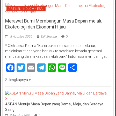
ARTIKEL • KOLOM • ESAI
Merawat Bumi Membangun Masa Depan melalui
Ekoteologi dan Ekonomi Hijau
8 Agustus 2026
Bali Sharing
0
* Oleh Lewa Karma “Bumi bukanlah warisan dari leluhur,
melainkan titipan yang harus kita serahkan kepada generasi
mendatang dalam keadaan lebih baik.” Indonesia memperingati
Facebook
Twitter
Email
Telegram
WhatsApp
Line
Share
Selengkapnya
ASEAN Menuju Masa Depan yang Damai, Maju, dan Berdaya
Saing
8 Agustus 2026
0