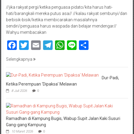
//jika rakyat pergi/ketika penguasa pidato/kita harus hati-
hati/barangkali mereka putus asa// //kalau rakyat sembunyi/dan
berbisik-bisik/ketika membicarakan masalahnya
sendiri/penguasa harus waspada dan belajar mendengar//
Wahyu membacakan
Facebook
Twitter
Email
Telegram
WhatsApp
Line
Share
Selengkapnya
Dur-Padi,
Ketika Perempuan ‘Dipaksa’ Melawan
8 Juli 2026
0
Ramadhan di Kampung Bugis, Wabup Supit Jalan Kaki Susuri
Gang-gang Kampung
10 Maret 2026
0