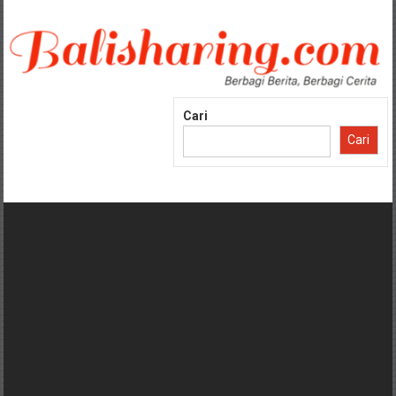
Lompat
ke
konten
Cari
Cari