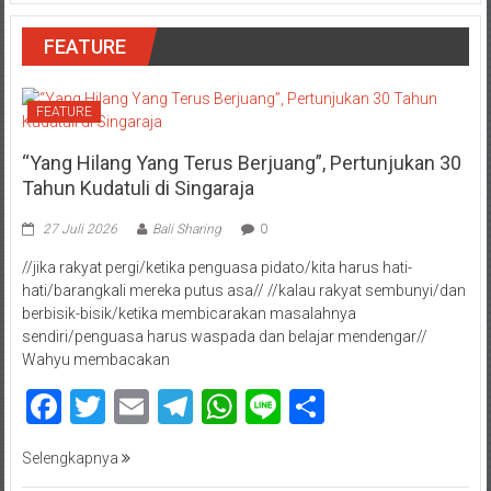
FEATURE
FEATURE
“Yang Hilang Yang Terus Berjuang”, Pertunjukan 30
Tahun Kudatuli di Singaraja
27 Juli 2026
Bali Sharing
0
//jika rakyat pergi/ketika penguasa pidato/kita harus hati-
hati/barangkali mereka putus asa// //kalau rakyat sembunyi/dan
berbisik-bisik/ketika membicarakan masalahnya
sendiri/penguasa harus waspada dan belajar mendengar//
Wahyu membacakan
Facebook
Twitter
Email
Telegram
WhatsApp
Line
Share
Selengkapnya