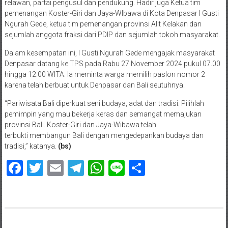
relawan, partai pengusul dan pendukung. Hadir juga Ketua tim
pemenangan Koster-Giri dan Jaya-WIbawa di Kota Denpasar I Gusti
Ngurah Gede, ketua tim pemenangan provinsi Alit Kelakan dan
sejumlah anggota fraksi dari PDIP dan sejumlah tokoh masyarakat.
Dalam kesempatan ini, I Gusti Ngurah Gede mengajak masyarakat
Denpasar datang ke TPS pada Rabu 27 November 2024 pukul 07.00
hingga 12.00 WITA. Ia meminta warga memilih paslon nomor 2
karena telah berbuat untuk Denpasar dan Bali seutuhnya.
“Pariwisata Bali diperkuat seni budaya, adat dan tradisi. Pilihlah
pemimpin yang mau bekerja keras dan semangat memajukan
provinsi Bali. Koster-Giri dan Jaya-Wibawa telah
terbukti membangun Bali dengan mengedepankan budaya dan
tradisi,” katanya.
(bs)
Facebook
Twitter
Email
Telegram
WhatsApp
Line
Share