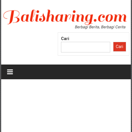
Lompat
ke
konten
Cari
Cari