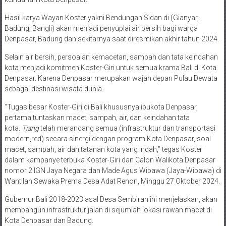
Hasil karya Wayan Koster yakni Bendungan Sidan di (Gianyar,
Badung, Bangli) akan menjadi penyuplai air bersih bagi warga
Denpasar, Badung dan sekitarnya saat diresmikan akhir tahun 2024.
Selain air bersih, persoalan kemacetan, sampah dan tata keindahan
kota menjadi komitmen Koster-Giri untuk semua krama Bali di Kota
Denpasar. Karena Denpasar merupakan wajah depan Pulau Dewata
sebagai destinasi wisata dunia.
“Tugas besar Koster-Giri di Bali khususnya ibukota Denpasar,
pertama tuntaskan macet, sampah, air, dan keindahan tata
kota.
Tiang
telah merancang semua (infrastruktur dan transportasi
modern,red) secara sinergi dengan program Kota Denpasar, soal
macet, sampah, air dan tatanan kota yang indah,” tegas Koster
dalam kampanye terbuka Koster-Giri dan Calon Walikota Denpasar
nomor 2 IGN Jaya Negara dan Made Agus Wibawa (Jaya-Wibawa) di
Wantilan Sewaka Prema Desa Adat Renon, Minggu 27 Oktober 2024.
Gubernur Bali 2018-2023 asal Desa Sembiran ini menjelaskan, akan
membangun infrastruktur jalan di sejumlah lokasi rawan macet di
Kota Denpasar dan Badung.