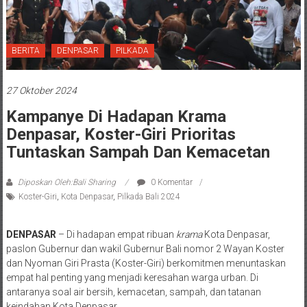
BERITA
DENPASAR
PILKADA
27 Oktober 2024
Kampanye Di Hadapan Krama
Denpasar, Koster-Giri Prioritas
Tuntaskan Sampah Dan Kemacetan
Diposkan Oleh:Bali Sharing
0 Komentar
Koster-Giri
,
Kota Denpasar
,
Pilkada Bali 2024
DENPASAR
– Di hadapan empat ribuan
krama
Kota Denpasar,
paslon Gubernur dan wakil Gubernur Bali nomor 2 Wayan Koster
dan Nyoman Giri Prasta (Koster-Giri) berkomitmen menuntaskan
empat hal penting yang menjadi keresahan warga urban. Di
antaranya soal air bersih, kemacetan, sampah, dan tatanan
keindahan Kota Denpasar.