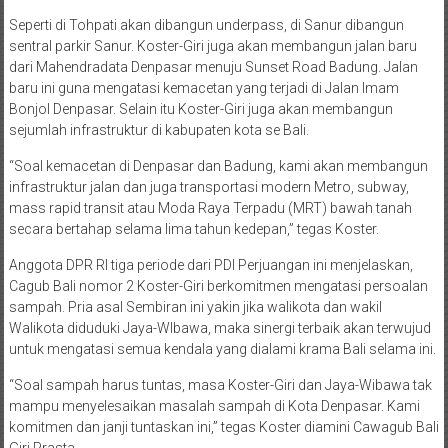
Seperti di Tohpati akan dibangun underpass, di Sanur dibangun
sentral parkir Sanur. Koster-Giri juga akan membangun jalan baru
dari Mahendradata Denpasar menuju Sunset Road Badung. Jalan
baru ini guna mengatasi kemacetan yang terjadi di Jalan Imam
Bonjol Denpasar. Selain itu Koster-Giri juga akan membangun
sejumlah infrastruktur di kabupaten kota se Bali.
“Soal kemacetan di Denpasar dan Badung, kami akan membangun
infrastruktur jalan dan juga transportasi modern Metro, subway,
mass rapid transit atau Moda Raya Terpadu (MRT) bawah tanah
secara bertahap selama lima tahun kedepan,” tegas Koster.
Anggota DPR RI tiga periode dari PDI Perjuangan ini menjelaskan,
Cagub Bali nomor 2 Koster-Giri berkomitmen mengatasi persoalan
sampah. Pria asal Sembiran ini yakin jika walikota dan wakil
Walikota diduduki Jaya-WIbawa, maka sinergi terbaik akan terwujud
untuk mengatasi semua kendala yang dialami krama Bali selama ini.
“Soal sampah harus tuntas, masa Koster-Giri dan Jaya-Wibawa tak
mampu menyelesaikan masalah sampah di Kota Denpasar. Kami
komitmen dan janji tuntaskan ini,” tegas Koster diamini Cawagub Bali
Giri Prasta.