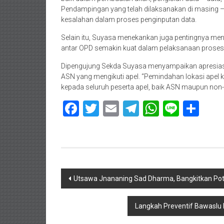
Pendampingan yang telah dilaksanakan di masing
kesalahan dalam proses penginputan data.
Selain itu, Suyasa menekankan juga pentingnya me
antar OPD semakin kuat dalam pelaksanaan proses s
Dipengujung Sekda Suyasa menyampaikan apresiasi 
ASN yang mengikuti apel. “Pemindahan lokasi apel k
kepada seluruh peserta apel, baik ASN maupun non
Facebook
Twitter
Email
Telegram
WhatsAp
Line
Sha
Navigasi
Utsawa Jnananing Sad Dharma, Bangkitkan Pote
pos
Langkah Preventif Bawaslu 