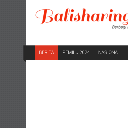
Lompat
ke
konten
BERITA
PEMILU 2024
NASIONAL