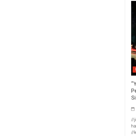
“
P
S
//
ha
//