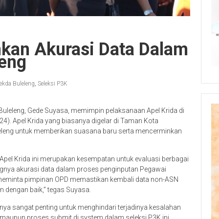
kan Akurasi Data Dalam
leng
ekda Buleleng
,
Seleksi P3K
Buleleng, Gede Suyasa, memimpin pelaksanaan Apel Krida di
). Apel Krida yang biasanya digelar di Taman Kota
Buleleng untuk memberikan suasana baru serta mencerminkan
l Krida ini merupakan kesempatan untuk evaluasi berbagai
gnya akurasi data dalam proses penginputan Pegawai
a meminta pimpinan OPD memastikan kembali data non-ASN
n dengan baik,” tegas Suyasa.
nya sangat penting untuk menghindari terjadinya kesalahan
 maupun proses submit di system dalam seleksi P3K ini.