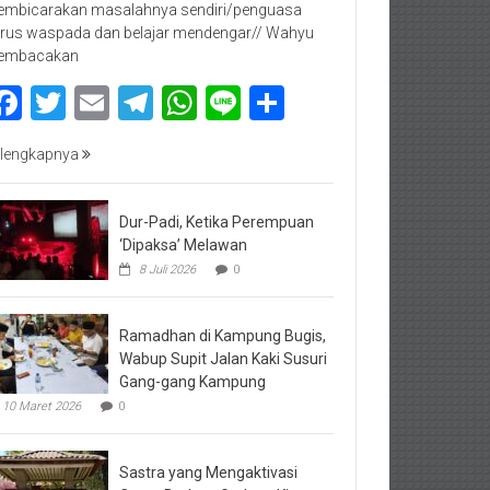
mbicarakan masalahnya sendiri/penguasa
rus waspada dan belajar mendengar// Wahyu
embacakan
Facebook
Twitter
Email
Telegram
WhatsApp
Line
Share
lengkapnya
Dur-Padi, Ketika Perempuan
‘Dipaksa’ Melawan
8 Juli 2026
0
Ramadhan di Kampung Bugis,
Wabup Supit Jalan Kaki Susuri
Gang-gang Kampung
10 Maret 2026
0
Sastra yang Mengaktivasi