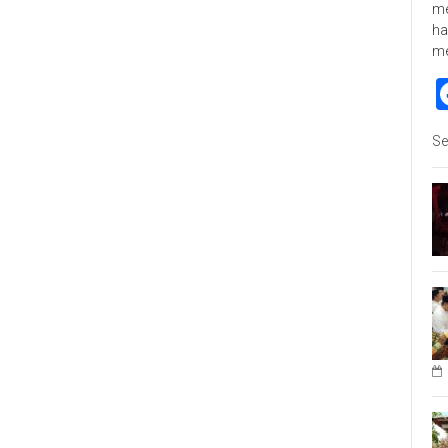
me
ha
m
Se