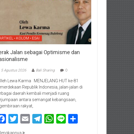
ARTIKEL • KOLOM • ESAI
erak Jalan sebagai Optimisme dan
asionalisme
5 Agustus 2026
Bali Sharing
0
Oleh Lewa Karma MENJELANG HUT ke-81
merdekaan Republik Indonesia, jalan-jalan di
rbagai daerah kembali menjadi ruang
rjumpaan antara semangat kebangsaan,
gembiraan rakyat,
Facebook
Twitter
Email
Telegram
WhatsApp
Line
Share
lengkapnya