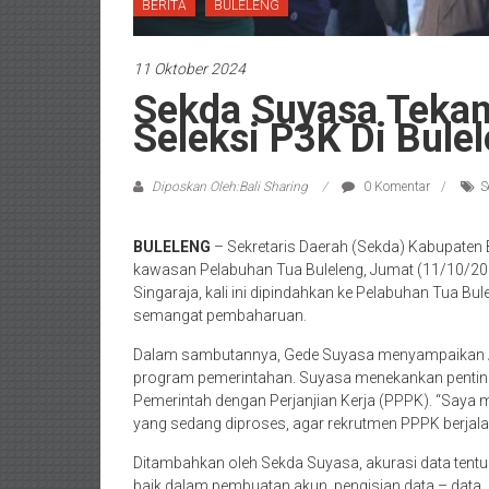
BERITA
BULELENG
11 Oktober 2024
Sekda Suyasa Tekan
Seleksi P3K Di Bule
Diposkan Oleh:Bali Sharing
0 Komentar
S
BULELENG
– Sekretaris Daerah (Sekda) Kabupaten 
kawasan Pelabuhan Tua Buleleng, Jumat (11/10/2024
Singaraja, kali ini dipindahkan ke Pelabuhan Tua 
semangat pembaharuan.
Dalam sambutannya, Gede Suyasa menyampaikan Ape
program pemerintahan. Suyasa menekankan pentin
Pemerintah dengan Perjanjian Kerja (PPPK). “Say
yang sedang diproses, agar rekrutmen PPPK berjala
Ditambahkan oleh Sekda Suyasa, akurasi data tentu
baik dalam pembuatan akun, pengisian data – data,