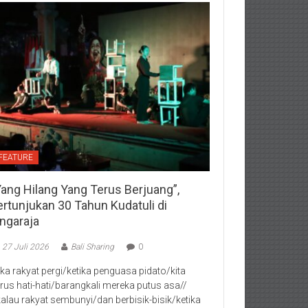
FEATURE
Yang Hilang Yang Terus Berjuang”,
ertunjukan 30 Tahun Kudatuli di
ingaraja
27 Juli 2026
Bali Sharing
0
jika rakyat pergi/ketika penguasa pidato/kita
rus hati-hati/barangkali mereka putus asa//
kalau rakyat sembunyi/dan berbisik-bisik/ketika