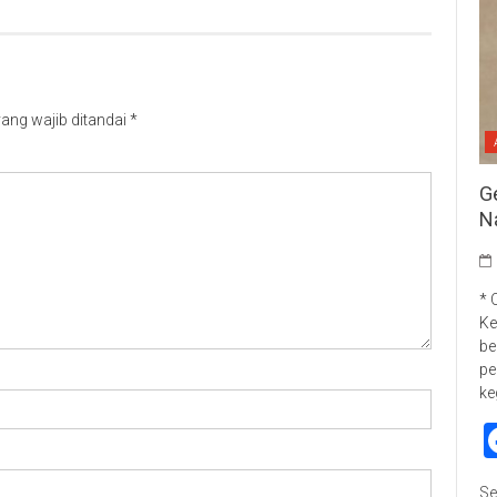
ang wajib ditandai
*
G
N
* 
Ke
be
pe
ke
Se