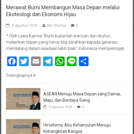
Merawat Bumi Membangun Masa Depan melalui
Ekoteologi dan Ekonomi Hijau
8 Agustus 2026
Bali Sharing
0
* Oleh Lewa Karma “Bumi bukanlah warisan dari leluhur,
melainkan titipan yang harus kita serahkan kepada generasi
mendatang dalam keadaan lebih baik.” Indonesia memperingati
Facebook
Twitter
Email
Telegram
WhatsApp
Line
Share
Selengkapnya
ASEAN Menuju Masa Depan yang Damai,
Maju, dan Berdaya Saing
8 Agustus 2026
0
Hiroshima, Abu Kehancuran Menuju
Kebangkitan Bangsa