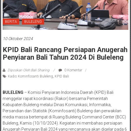
BERITA
BULELENG
10 Oktober 2024
KPID Bali Rancang Persiapan Anugerah
Penyiaran Bali Tahun 2024 Di Buleleng
Diposkan Oleh:Bali Sharing
0 Komentar
Kadis Kominfosanti Buleleng
,
KPID Bali
BULELENG
– Komisi Penyiaran Indonesia Daerah (KPID) Bali
menggelar rapat koordinasi (Rakor) bersama Pemerintah
Kabupaten Buleleng melalui Dinas Komunikasi, Informatika,
Persandian dan Statistik (Kominfosanti) Buleleng dan perwakilan
media massa bertempat di Ruang Buleleng Command Center (BCC)
Buleleng, Kamis (10/10/2024). Kegiatan ini membahas persiapan
Anugerah Penyiaran Bali 2024 yang rencananya akan digelar pada 6