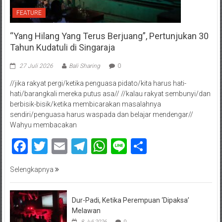
FEATURE
“Yang Hilang Yang Terus Berjuang”, Pertunjukan 30
Tahun Kudatuli di Singaraja
27 Juli 2026
Bali Sharing
0
//jika rakyat pergi/ketika penguasa pidato/kita harus hati-
hati/barangkali mereka putus asa// //kalau rakyat sembunyi/dan
berbisik-bisik/ketika membicarakan masalahnya
sendiri/penguasa harus waspada dan belajar mendengar//
Wahyu membacakan
Facebook
Twitter
Email
Telegram
WhatsApp
Line
Share
Selengkapnya
Dur-Padi, Ketika Perempuan ‘Dipaksa’
Melawan
8 Juli 2026
0