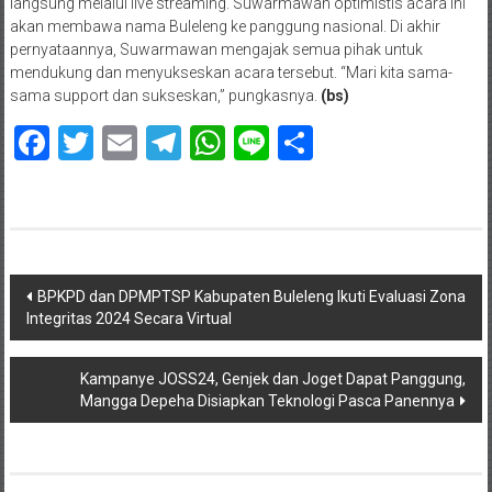
langsung melalui live streaming. Suwarmawan optimistis acara ini
akan membawa nama Buleleng ke panggung nasional. Di akhir
pernyataannya, Suwarmawan mengajak semua pihak untuk
mendukung dan menyukseskan acara tersebut. “Mari kita sama-
sama support dan sukseskan,” pungkasnya.
(bs)
Facebook
Twitter
Email
Telegram
WhatsApp
Line
Share
Navigasi
BPKPD dan DPMPTSP Kabupaten Buleleng Ikuti Evaluasi Zona
Integritas 2024 Secara Virtual
pos
Kampanye JOSS24, Genjek dan Joget Dapat Panggung,
Mangga Depeha Disiapkan Teknologi Pasca Panennya