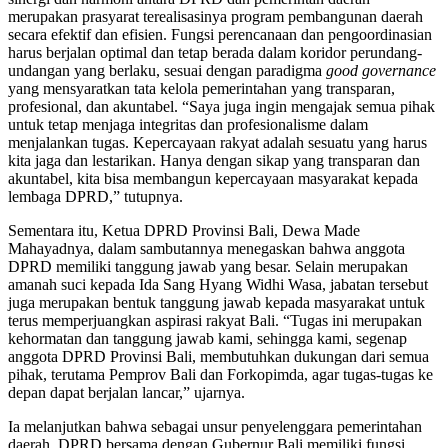
merupakan prasyarat terealisasinya program pembangunan daerah
secara efektif dan efisien. Fungsi perencanaan dan pengoordinasian
harus berjalan optimal dan tetap berada dalam koridor perundang-
undangan yang berlaku, sesuai dengan paradigma
good governance
yang mensyaratkan tata kelola pemerintahan yang transparan,
profesional, dan akuntabel. “Saya juga ingin mengajak semua pihak
untuk tetap menjaga integritas dan profesionalisme dalam
menjalankan tugas. Kepercayaan rakyat adalah sesuatu yang harus
kita jaga dan lestarikan. Hanya dengan sikap yang transparan dan
akuntabel, kita bisa membangun kepercayaan masyarakat kepada
lembaga DPRD,” tutupnya.
Sementara itu, Ketua DPRD Provinsi Bali, Dewa Made
Mahayadnya, dalam sambutannya menegaskan bahwa anggota
DPRD memiliki tanggung jawab yang besar. Selain merupakan
amanah suci kepada Ida Sang Hyang Widhi Wasa, jabatan tersebut
juga merupakan bentuk tanggung jawab kepada masyarakat untuk
terus memperjuangkan aspirasi rakyat Bali. “Tugas ini merupakan
kehormatan dan tanggung jawab kami, sehingga kami, segenap
anggota DPRD Provinsi Bali, membutuhkan dukungan dari semua
pihak, terutama Pemprov Bali dan Forkopimda, agar tugas-tugas ke
depan dapat berjalan lancar,” ujarnya.
Ia melanjutkan bahwa sebagai unsur penyelenggara pemerintahan
daerah, DPRD bersama dengan Gubernur Bali memiliki fungsi