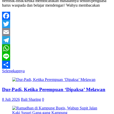
berbisik-bisik/ketika membicarakan masalahnya sendiri/penguasa
harus waspada dan belajar mendengar// Wahyu membacakan
Facebook
Twitter
Email
Telegram
WhatsApp
Line
Selengkapnya
Share
Dur-Padi, Ketika Perempuan ‘Dipaksa’ Melawan
8 Juli 2026
Bali Sharing
0