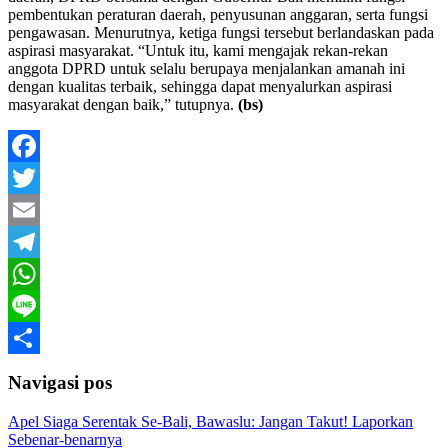
pembentukan peraturan daerah, penyusunan anggaran, serta fungsi
pengawasan. Menurutnya, ketiga fungsi tersebut berlandaskan pada
aspirasi masyarakat. “Untuk itu, kami mengajak rekan-rekan
anggota DPRD untuk selalu berupaya menjalankan amanah ini
dengan kualitas terbaik, sehingga dapat menyalurkan aspirasi
masyarakat dengan baik,” tutupnya.
(bs)
Facebook
Twitter
Email
Telegram
WhatsApp
Line
Share
Navigasi pos
Apel Siaga Serentak Se-Bali, Bawaslu: Jangan Takut! Laporkan
Sebenar-benarnya