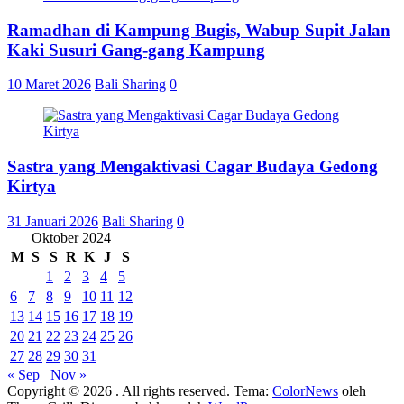
Ramadhan di Kampung Bugis, Wabup Supit Jalan
Kaki Susuri Gang-gang Kampung
10 Maret 2026
Bali Sharing
0
Sastra yang Mengaktivasi Cagar Budaya Gedong
Kirtya
31 Januari 2026
Bali Sharing
0
Oktober 2024
M
S
S
R
K
J
S
1
2
3
4
5
6
7
8
9
10
11
12
13
14
15
16
17
18
19
20
21
22
23
24
25
26
27
28
29
30
31
« Sep
Nov »
Copyright © 2026
. All rights reserved. Tema:
ColorNews
oleh