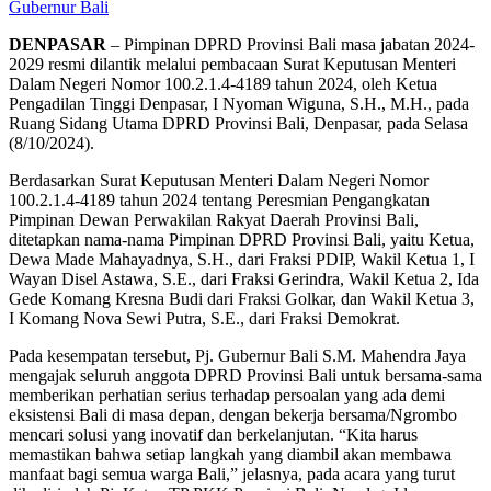
Gubernur Bali
DENPASAR
– Pimpinan DPRD Provinsi Bali masa jabatan 2024-
2029 resmi dilantik melalui pembacaan Surat Keputusan Menteri
Dalam Negeri Nomor 100.2.1.4-4189 tahun 2024, oleh Ketua
Pengadilan Tinggi Denpasar, I Nyoman Wiguna, S.H., M.H., pada
Ruang Sidang Utama DPRD Provinsi Bali, Denpasar, pada Selasa
(8/10/2024).
Berdasarkan Surat Keputusan Menteri Dalam Negeri Nomor
100.2.1.4-4189 tahun 2024 tentang Peresmian Pengangkatan
Pimpinan Dewan Perwakilan Rakyat Daerah Provinsi Bali,
ditetapkan nama-nama Pimpinan DPRD Provinsi Bali, yaitu Ketua,
Dewa Made Mahayadnya, S.H., dari Fraksi PDIP, Wakil Ketua 1, I
Wayan Disel Astawa, S.E., dari Fraksi Gerindra, Wakil Ketua 2, Ida
Gede Komang Kresna Budi dari Fraksi Golkar, dan Wakil Ketua 3,
I Komang Nova Sewi Putra, S.E., dari Fraksi Demokrat.
Pada kesempatan tersebut, Pj. Gubernur Bali S.M. Mahendra Jaya
mengajak seluruh anggota DPRD Provinsi Bali untuk bersama-sama
memberikan perhatian serius terhadap persoalan yang ada demi
eksistensi Bali di masa depan, dengan bekerja bersama/Ngrombo
mencari solusi yang inovatif dan berkelanjutan. “Kita harus
memastikan bahwa setiap langkah yang diambil akan membawa
manfaat bagi semua warga Bali,” jelasnya, pada acara yang turut