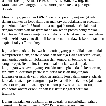
dihadiri oleh Pj. Ketua TP PKK Provinsi Bali, Ny. drg. Ida
Mahendra Jaya, anggota Forkopimda, serta kepala perangkat
daerah.
Menurutnya, pimpinan DPRD memiliki peran yang sangat vital
dalam menyusun kebijakan dan mengawasi pelaksanaan program
pemerintah daerah. Untuk itu, ia mengajak untuk berkolaborasi
dengan melibatkan masyarakat dalam setiap proses pengambilan
keputusan. “Hanya dengan cara inilah kita dapat memastikan bahwa
setiap kebijakan yang diambil benar-benar menjawab kebutuhan dan
aspirasi rakyat,” imbuhnya.
Ia juga berpendapat bahwa hal penting yang perlu dilakukan adalah
memproteksi alam, adat-istiadat, dan budaya Bali agar tetap lestari,
mengingat pengaruh globalisasi dan gempuran teknologi yang
sangat cepat. Selain itu, ia menambahkan bahwa dampak dari
kunjungan wisatawan yang semakin meningkat adalah kemacetan,
terutama di destinasi pariwisata, serta masalah lingkungan,
khususnya sampah yang tidak tertangani. Persoalan lainnya adalah
ketidakmerataan pembangunan pariwisata di Bali dan kesejahteraan
sosial di tengah hingar-bingar industri pariwisata. “Untuk itu,
kolaborasi antara eksekutif dan legislatif sangat diperlukan,”
tuturnya.
Dalam manajemen pembangunan daerah, ia melanjutkan bahwa
sinergi dan harmoni antara DPRD dan pemerintah daerah