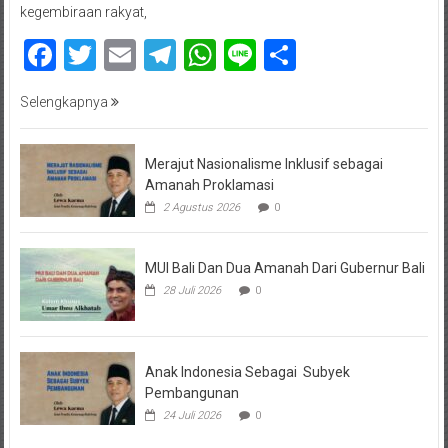
kegembiraan rakyat,
Facebook
Twitter
Email
Telegram
WhatsApp
Line
Share
Selengkapnya
Merajut Nasionalisme Inklusif sebagai
Amanah Proklamasi
2 Agustus 2026
0
MUI Bali Dan Dua Amanah Dari Gubernur Bali
28 Juli 2026
0
Anak Indonesia Sebagai Subyek
Pembangunan
24 Juli 2026
0