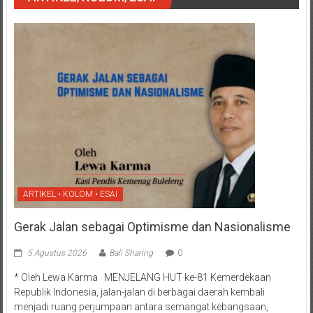
ARTIKEL • KOLOM • ESAI
Gerak Jalan sebagai Optimisme dan Nasionalisme
5 Agustus 2026
Bali Sharing
0
* Oleh Lewa Karma MENJELANG HUT ke-81 Kemerdekaan
Republik Indonesia, jalan-jalan di berbagai daerah kembali
menjadi ruang perjumpaan antara semangat kebangsaan,