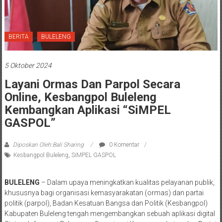
BERITA
BULELENG
5 Oktober 2024
Layani Ormas Dan Parpol Secara
Online, Kesbangpol Buleleng
Kembangkan Aplikasi “SiMPEL
GASPOL”
Diposkan Oleh:Bali Sharing
0 Komentar
Kesbangpol Buleleng
,
SiMPEL GASPOL
BULELENG
– Dalam upaya meningkatkan kualitas pelayanan publik,
khususnya bagi organisasi kemasyarakatan (ormas) dan partai
politik (parpol), Badan Kesatuan Bangsa dan Politik (Kesbangpol)
Kabupaten Buleleng tengah mengembangkan sebuah aplikasi digital