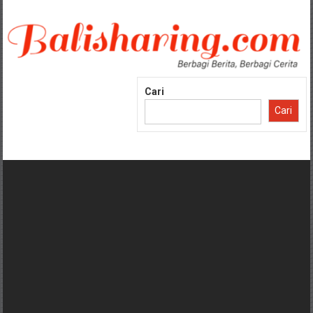
Lompat
ke
konten
Cari
Cari