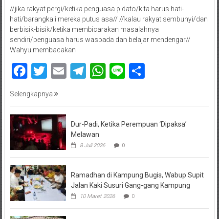
//jika rakyat pergi/ketika penguasa pidato/kita harus hati-
hati/barangkali mereka putus asa// //kalau rakyat sembunyi/dan
berbisik-bisik/ketika membicarakan masalahnya
sendiri/penguasa harus waspada dan belajar mendengar//
Wahyu membacakan
Facebook
Twitter
Email
Telegram
WhatsApp
Line
Share
Selengkapnya
Dur-Padi, Ketika Perempuan ‘Dipaksa’
Melawan
8 Juli 2026
0
Ramadhan di Kampung Bugis, Wabup Supit
Jalan Kaki Susuri Gang-gang Kampung
10 Maret 2026
0