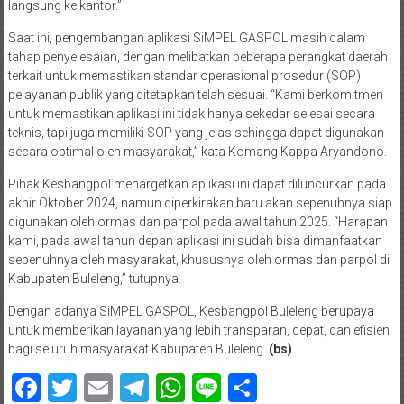
langsung ke kantor.”
Saat ini, pengembangan aplikasi SiMPEL GASPOL masih dalam
tahap penyelesaian, dengan melibatkan beberapa perangkat daerah
terkait untuk memastikan standar operasional prosedur (SOP)
pelayanan publik yang ditetapkan telah sesuai. “Kami berkomitmen
untuk memastikan aplikasi ini tidak hanya sekedar selesai secara
teknis, tapi juga memiliki SOP yang jelas sehingga dapat digunakan
secara optimal oleh masyarakat,” kata Komang Kappa Aryandono.
Pihak Kesbangpol menargetkan aplikasi ini dapat diluncurkan pada
akhir Oktober 2024, namun diperkirakan baru akan sepenuhnya siap
digunakan oleh ormas dan parpol pada awal tahun 2025. “Harapan
kami, pada awal tahun depan aplikasi ini sudah bisa dimanfaatkan
sepenuhnya oleh masyarakat, khususnya oleh ormas dan parpol di
Kabupaten Buleleng,” tutupnya.
Dengan adanya SiMPEL GASPOL, Kesbangpol Buleleng berupaya
untuk memberikan layanan yang lebih transparan, cepat, dan efisien
bagi seluruh masyarakat Kabupaten Buleleng.
(bs)
Facebook
Twitter
Email
Telegram
WhatsApp
Line
Share