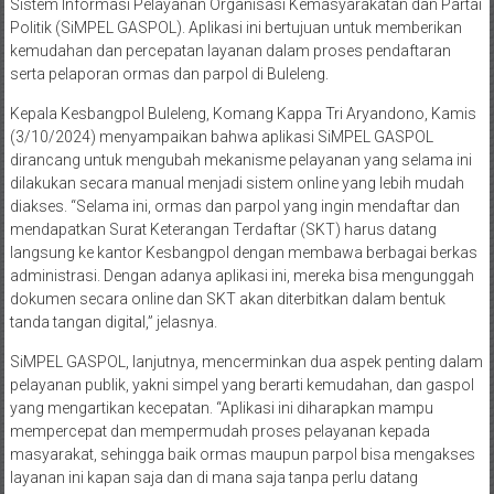
Sistem Informasi Pelayanan Organisasi Kemasyarakatan dan Partai
Politik (SiMPEL GASPOL). Aplikasi ini bertujuan untuk memberikan
kemudahan dan percepatan layanan dalam proses pendaftaran
serta pelaporan ormas dan parpol di Buleleng.
Kepala Kesbangpol Buleleng, Komang Kappa Tri Aryandono, Kamis
(3/10/2024) menyampaikan bahwa aplikasi SiMPEL GASPOL
dirancang untuk mengubah mekanisme pelayanan yang selama ini
dilakukan secara manual menjadi sistem online yang lebih mudah
diakses. “Selama ini, ormas dan parpol yang ingin mendaftar dan
mendapatkan Surat Keterangan Terdaftar (SKT) harus datang
langsung ke kantor Kesbangpol dengan membawa berbagai berkas
administrasi. Dengan adanya aplikasi ini, mereka bisa mengunggah
dokumen secara online dan SKT akan diterbitkan dalam bentuk
tanda tangan digital,” jelasnya.
SiMPEL GASPOL, lanjutnya, mencerminkan dua aspek penting dalam
pelayanan publik, yakni simpel yang berarti kemudahan, dan gaspol
yang mengartikan kecepatan. “Aplikasi ini diharapkan mampu
mempercepat dan mempermudah proses pelayanan kepada
masyarakat, sehingga baik ormas maupun parpol bisa mengakses
layanan ini kapan saja dan di mana saja tanpa perlu datang