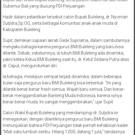
Gubernur Bali yang diusung PDI Perjuangan.
Hadir dalam pelantikan tersebut calon Bupati Buleleng, dr. Nyoman
Sutjidra,Sp.OG, serta berbagai komunitas anak-anak muda di
Kabupaten Buleleng.
Supit, demikian sapaan akrab Gede Supriatna, dalam sambutannya
mengaku bahagia karena pengurus BMI Buleleng yang baru bisa
dilantik. Sebab, sebelumnya, di tubuh BMI Buleleng ada dinamika,
yakni ketika Ketua BMI Buleleng saat itu, dr. Ketut Sedana Putra alias
dr. Caput, mengundurkan diri.
Ia bahagia, meskipun sempat terjadi dinamika, dalam beberapa
bulan saja pengurus baru BMI Buleleng bisa terbentuk. “Ini yang
dilantik benar-benar fresh semua. Wajah baru semua. Dan benar-
benar menggambarkan Banteng Muda Indonesia, karena isinya
benar-benar muda. Ini sangat menggembirakan,” ujar Supit.
Calon Wakil Bupati Buleleng yang mendampingi dr. Sutjidra ini
menegaskan, dengan dilantiknya pengurus baru BMI Buleleng
menunjukkan bahwa PDI Perjuangan tidak pernah kehabisan kader.
“Mati satu tumbuh seribu. Hilang 1.000, datang 1 juta,” tandasnya.