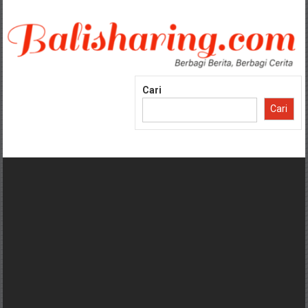
Lompat
ke
konten
Cari
Cari