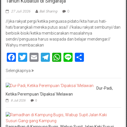
Tahun Kudatuli di Singaraja
27 Juli 2026
Bali Sharing
0
//jika rakyat pergi/ketika penguasa pidato/kita harus hati-
hati/barangkali mereka putus asa// //kalau rakyat sembunyi/dan
berbisik-bisik/ketika membicarakan masalahnya
sendiri/penguasa harus waspada dan belajar mendengar//
Wahyu membacakan
Facebook
Twitter
Email
Telegram
WhatsApp
Line
Share
Selengkapnya
Dur-Padi,
Ketika Perempuan ‘Dipaksa’ Melawan
8 Juli 2026
0
Ramadhan di Kampung Bugis, Wabup Supit Jalan Kaki Susuri