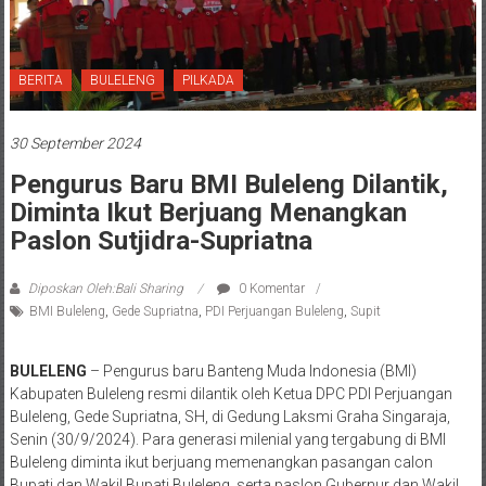
BERITA
BULELENG
PILKADA
30 September 2024
Pengurus Baru BMI Buleleng Dilantik,
Diminta Ikut Berjuang Menangkan
Paslon Sutjidra-Supriatna
Diposkan Oleh:Bali Sharing
0 Komentar
BMI Buleleng
,
Gede Supriatna
,
PDI Perjuangan Buleleng
,
Supit
BULELENG
– Pengurus baru Banteng Muda Indonesia (BMI)
Kabupaten Buleleng resmi dilantik oleh Ketua DPC PDI Perjuangan
Buleleng, Gede Supriatna, SH, di Gedung Laksmi Graha Singaraja,
Senin (30/9/2024). Para generasi milenial yang tergabung di BMI
Buleleng diminta ikut berjuang memenangkan pasangan calon
Bupati dan Wakil Bupati Buleleng, serta paslon Gubernur dan Wakil