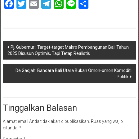
Facebook
Twitter
Email
Telegram
WhatsApp
Line
Share
Navigasi
Pj. Gubernur : Target-target Makro Pembangunan Bali Tahun
2025 Disusun Optimis, Tapi Tetap Realistis
pos
De Gadjah: Bandara Bali Utara Bukan Omon-omon Komoditi
Politik
Tinggalkan Balasan
Alamat email Anda tidak akan dipublikasikan.
Ruas yang wajib
ditandai
*
Komentar
*