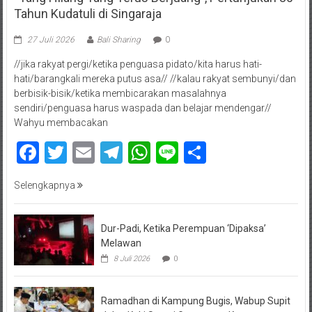
Tahun Kudatuli di Singaraja
27 Juli 2026
Bali Sharing
0
//jika rakyat pergi/ketika penguasa pidato/kita harus hati-
hati/barangkali mereka putus asa// //kalau rakyat sembunyi/dan
berbisik-bisik/ketika membicarakan masalahnya
sendiri/penguasa harus waspada dan belajar mendengar//
Wahyu membacakan
Facebook
Twitter
Email
Telegram
WhatsApp
Line
Share
Selengkapnya
Dur-Padi, Ketika Perempuan ‘Dipaksa’
Melawan
8 Juli 2026
0
Ramadhan di Kampung Bugis, Wabup Supit