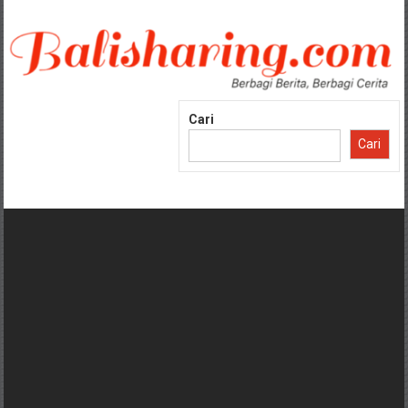
Lompat
ke
konten
Cari
Cari