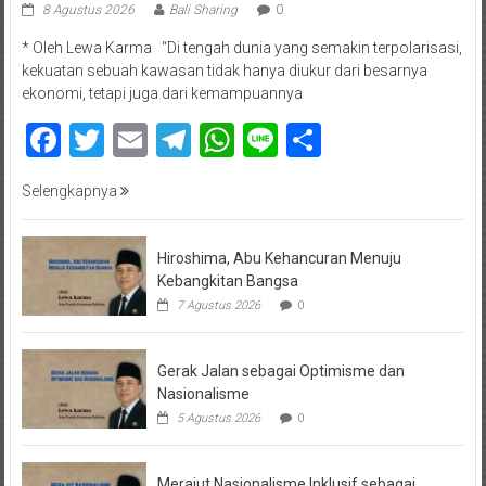
8 Agustus 2026
Bali Sharing
0
* Oleh Lewa Karma “Di tengah dunia yang semakin terpolarisasi,
kekuatan sebuah kawasan tidak hanya diukur dari besarnya
ekonomi, tetapi juga dari kemampuannya
Facebook
Twitter
Email
Telegram
WhatsApp
Line
Share
Selengkapnya
Hiroshima, Abu Kehancuran Menuju
Kebangkitan Bangsa
7 Agustus 2026
0
Gerak Jalan sebagai Optimisme dan
Nasionalisme
5 Agustus 2026
0
Merajut Nasionalisme Inklusif sebagai