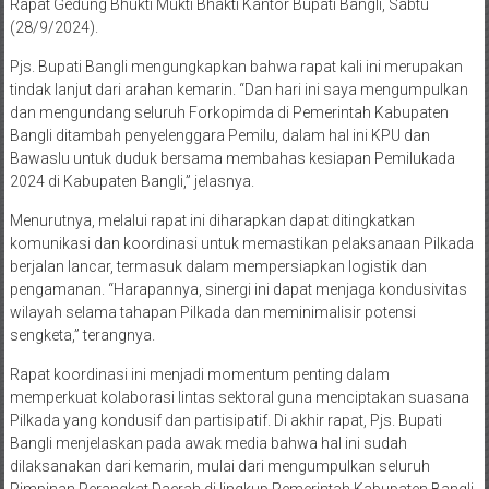
Rapat Gedung Bhukti Mukti Bhakti Kantor Bupati Bangli, Sabtu
(28/9/2024).
Pjs. Bupati Bangli mengungkapkan bahwa rapat kali ini merupakan
tindak lanjut dari arahan kemarin. “Dan hari ini saya mengumpulkan
dan mengundang seluruh Forkopimda di Pemerintah Kabupaten
Bangli ditambah penyelenggara Pemilu, dalam hal ini KPU dan
Bawaslu untuk duduk bersama membahas kesiapan Pemilukada
2024 di Kabupaten Bangli,” jelasnya.
Menurutnya, melalui rapat ini diharapkan dapat ditingkatkan
komunikasi dan koordinasi untuk memastikan pelaksanaan Pilkada
berjalan lancar, termasuk dalam mempersiapkan logistik dan
pengamanan. “Harapannya, sinergi ini dapat menjaga kondusivitas
wilayah selama tahapan Pilkada dan meminimalisir potensi
sengketa,” terangnya.
Rapat koordinasi ini menjadi momentum penting dalam
memperkuat kolaborasi lintas sektoral guna menciptakan suasana
Pilkada yang kondusif dan partisipatif. Di akhir rapat, Pjs. Bupati
Bangli menjelaskan pada awak media bahwa hal ini sudah
dilaksanakan dari kemarin, mulai dari mengumpulkan seluruh
Pimpinan Perangkat Daerah di lingkup Pemerintah Kabupaten Bangli