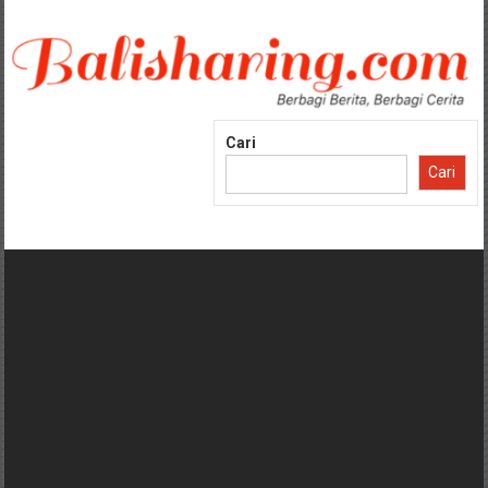
Lompat
ke
konten
Cari
Cari