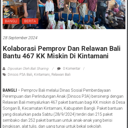
BANGLI
BERITA
28 September 2024
Kolaborasi Pemprov Dan Relawan Bali
Bantu 467 KK Miskin Di Kintamani
Diposkan Oleh:Bali Sharing
0 Komentar
Dinsos P3A Bali
,
Kintamani
,
Relawan Bali
BANGLI
– Pemprov Bali melalui Dinas Sosial Pemberdayaan
Perempuan dan Perlindungan Anak (Dinsos P3A) bersinergi dengan
Relawan Bali menyalurkan 467 paket bantuan bagi KK miskin di Desa
Songan B, Kecamatan Kintamani, Kabupaten Bangli. Paket bantuan
yang disalurkan pada Sabtu (28/9/2024) terdiri dari 215 paket
sembako dan 252 paket bantuan untuk anak-anak yang berisi
bingkisan, alat tulis, dan uang tunai untuk bekal sekolah.