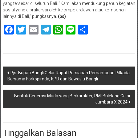
yang tersebar di seluruh Bali. “Kami akan mendukung penuh kegiatan
sosial yang diprakarsai oleh kelompok relawan atau komponen
lainnya di Bali,” pungkasnya.
(bs)
Facebook
Twitter
Email
Telegram
WhatsApp
Line
Share
Navigasi
Pjs. Bupati Bangli Gelar Rapat Persiapan Pemantauan Pilkada
Bersama Forkopimda, KPU dan Bawaslu Bangli
pos
Bentuk Generasi Muda yang Berkarakter, PMI Buleleng Gelar
Jumbara X 2024
Tinggalkan Balasan