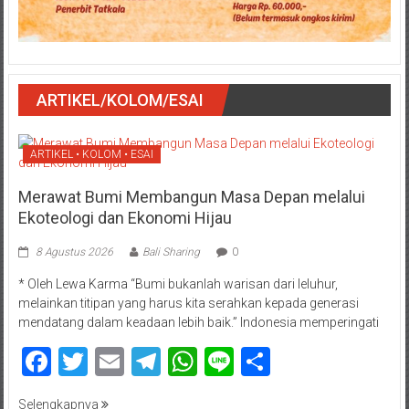
ARTIKEL/KOLOM/ESAI
ARTIKEL • KOLOM • ESAI
Merawat Bumi Membangun Masa Depan melalui
Ekoteologi dan Ekonomi Hijau
8 Agustus 2026
Bali Sharing
0
* Oleh Lewa Karma “Bumi bukanlah warisan dari leluhur,
melainkan titipan yang harus kita serahkan kepada generasi
mendatang dalam keadaan lebih baik.” Indonesia memperingati
Facebook
Twitter
Email
Telegram
WhatsApp
Line
Share
Selengkapnya