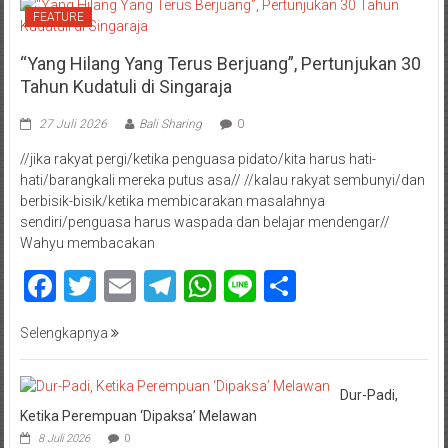
FEATURE
“Yang Hilang Yang Terus Berjuang”, Pertunjukan 30
Tahun Kudatuli di Singaraja
27 Juli 2026
Bali Sharing
0
//jika rakyat pergi/ketika penguasa pidato/kita harus hati-
hati/barangkali mereka putus asa// //kalau rakyat sembunyi/dan
berbisik-bisik/ketika membicarakan masalahnya
sendiri/penguasa harus waspada dan belajar mendengar//
Wahyu membacakan
Facebook
Twitter
Email
Telegram
WhatsApp
Line
Share
Selengkapnya
Dur-Padi,
Ketika Perempuan ‘Dipaksa’ Melawan
8 Juli 2026
0