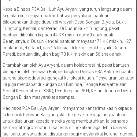
Kepala Dinsos P3A Bali, Luh Ayu Aryani, yang turun langsung dalam
kegiatan itu, menyampaikan bahwa penyaluran bantuan
dilaksanakan di tiga dusun di wilayah Desa Songan B, yaitu Bukit
Tungtung, Kendal, dan Peradi. Di Dusun Bukit Tungtung, paket
bantuan diberikan kepada 44 KK miskin dan 69 anak-anak.
Selanjutnya, di Dusun Kendal, bantuan menyasar 71 KK miskin, 127
anak-anak, 4 difabel, dan 26 lansia. Di lokasi terakhir, yaitu Dusun
Peradi, bantuan ditujukan bagi 70 KK miskin dan 56 anak-anak.
Ditambahkan oleh Ayu Aryani, dalam kolaborasi ini, paket bantuan
disiapkan oleh Relawan Bali, sedangkan Dinsos P3A Bali membantu
sarana akomodasi pengangkut ke lokasi tujuan. Penyaluran bantuan
ini juga mendapat dukungan dari Babinsa, Tenaga Kesejahteraan
Sosial Kecamatan (TKSK), Pendamping PKH, Kelian Dusun di Desa
Songan B, dan masyarakat setempat.
Kadinsos P3A Bali, Ayu Aryani, menyampaikan terima kasih kepada
kelompok Relawan Bali yang aktif bergerak menggalang bantuan
untuk disalurkan kepada mereka yang membutuhkan. Ia berharap
semangat ‘ngrombo’ ini bisa terus ditingkatkan agar lebih banyak
lagi bantuan yang dapat disalurkan bagi masyarakat kurang mampu