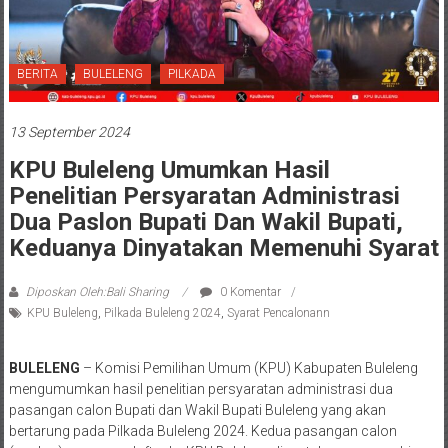
BERITA
BULELENG
PILKADA
13 September 2024
KPU Buleleng Umumkan Hasil
Penelitian Persyaratan Administrasi
Dua Paslon Bupati Dan Wakil Bupati,
Keduanya Dinyatakan Memenuhi Syarat
Diposkan Oleh:Bali Sharing
0 Komentar
KPU Buleleng
,
Pilkada Buleleng 2024
,
Syarat Pencalonann
BULELENG
– Komisi Pemilihan Umum (KPU) Kabupaten Buleleng
mengumumkan hasil penelitian persyaratan administrasi dua
pasangan calon Bupati dan Wakil Bupati Buleleng yang akan
bertarung pada Pilkada Buleleng 2024. Kedua pasangan calon