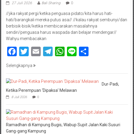
27 Juli 2026
Bali Sharing
0
//jika rakyat pergi/ketika penguasa pidato/kita harus hati-
hati/barangkali mereka putus asa// //kalau rakyat sembunyi/dan
berbisik-bisik/ketika membicarakan masalahnya
sendiri/penguasa harus waspada dan belajar mendengar//
Wahyu membacakan
Facebook
Twitter
Email
Telegram
WhatsApp
Line
Share
Selengkapnya
Dur-Padi,
Ketika Perempuan ‘Dipaksa’ Melawan
8 Juli 2026
0
Ramadhan di Kampung Bugis, Wabup Supit Jalan Kaki Susuri
Gang-gang Kampung