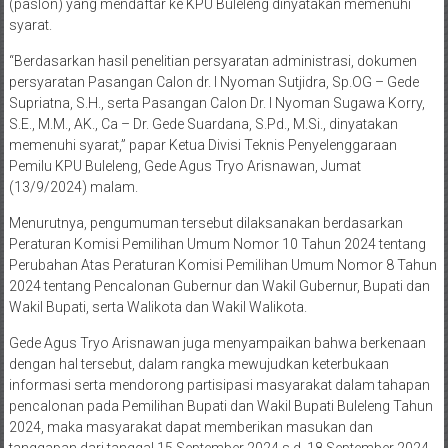
(paslon) yang mendaftar ke KPU Buleleng dinyatakan memenuhi
syarat.
“Berdasarkan hasil penelitian persyaratan administrasi, dokumen
persyaratan Pasangan Calon dr. I Nyoman Sutjidra, Sp.OG – Gede
Supriatna, S.H., serta Pasangan Calon Dr. I Nyoman Sugawa Korry,
S.E., M.M., AK., Ca – Dr. Gede Suardana, S.Pd., M.Si., dinyatakan
memenuhi syarat,” papar Ketua Divisi Teknis Penyelenggaraan
Pemilu KPU Buleleng, Gede Agus Tryo Arisnawan, Jumat
(13/9/2024) malam.
Menurutnya, pengumuman tersebut dilaksanakan berdasarkan
Peraturan Komisi Pemilihan Umum Nomor 10 Tahun 2024 tentang
Perubahan Atas Peraturan Komisi Pemilihan Umum Nomor 8 Tahun
2024 tentang Pencalonan Gubernur dan Wakil Gubernur, Bupati dan
Wakil Bupati, serta Walikota dan Wakil Walikota.
Gede Agus Tryo Arisnawan juga menyampaikan bahwa berkenaan
dengan hal tersebut, dalam rangka mewujudkan keterbukaan
informasi serta mendorong partisipasi masyarakat dalam tahapan
pencalonan pada Pemilihan Bupati dan Wakil Bupati Buleleng Tahun
2024, maka masyarakat dapat memberikan masukan dan
tanggapan dari tanggal 15 September 2024 s.d. 18 September 2024.