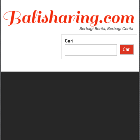
Lompat
ke
konten
Cari
Cari