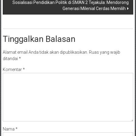
Sosialisasi Pendidikan Politik di SMAN 2 Tejakula: Mendorong
Generasi Milenial Cerdas Memilih
Tinggalkan Balasan
Alamat email Anda tidak akan dipublikasikan.
Ruas yang wajib
ditandai
*
Komentar
*
Nama
*