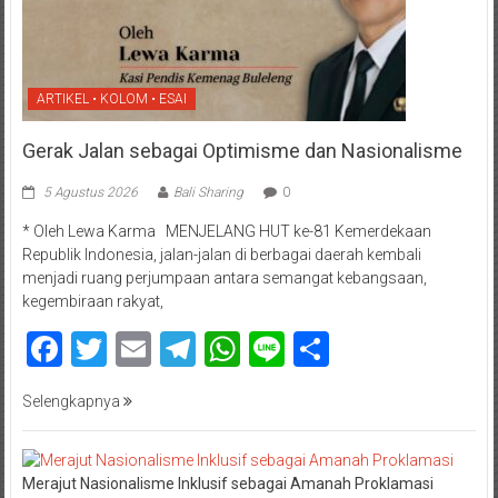
ARTIKEL • KOLOM • ESAI
Gerak Jalan sebagai Optimisme dan Nasionalisme
5 Agustus 2026
Bali Sharing
0
* Oleh Lewa Karma MENJELANG HUT ke-81 Kemerdekaan
Republik Indonesia, jalan-jalan di berbagai daerah kembali
menjadi ruang perjumpaan antara semangat kebangsaan,
kegembiraan rakyat,
Facebook
Twitter
Email
Telegram
WhatsApp
Line
Share
Selengkapnya
Merajut Nasionalisme Inklusif sebagai Amanah Proklamasi