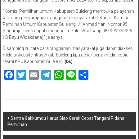
“Komisi Pemilihan Umum Kabupaten Buleleng membuka pelayanan
tata cara penyampaian tanggapan masyarakat di Kantor Komisi
Pemilihan Umum Kabupaten Buleleng, Jl. Ahmad Yani Nomor 95
Singaraja, serta dapat dihubungi melalui Whatsapp 081999936996
(IB Bayu Wicaksana),” jelasnya.
Disamping itu, tata cara tanggapan masyarakat juga dapat diakses
melalui website https://kab-buleleng.kpu.go.id/ serta media sosial
resmi KPU Kabupaten Buleleng.
(bs)
Facebook
Twitter
Email
Telegram
WhatsApp
Line
Share
Navigasi
Sentra Gakkumdu Harus Siap Gerak Cepat Tangani Pidana
Pemilihan
pos