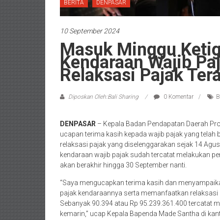
BERITA
DENPASAR
10 September 2024
Masuk Minggu Ketig
Kendaraan Wajib Pa
Relaksasi Pajak Tera
Diposkan Oleh:Bali Sharing
0 Komentar
B
DENPASAR
– Kepala Badan Pendapatan Daerah Prov
ucapan terima kasih kepada wajib pajak yang telah
relaksasi pajak yang diselenggarakan sejak 14 Agus
kendaraan wajib pajak sudah tercatat melakukan p
akan berakhir hingga 30 September nanti.
“Saya mengucapkan terima kasih dan menyampaika
pajak kendaraannya serta memanfaatkan relaksasi p
Sebanyak 90.394 atau Rp 95.239.361.400 tercatat 
kemarin,” ucap Kepala Bapenda Made Santha di kan