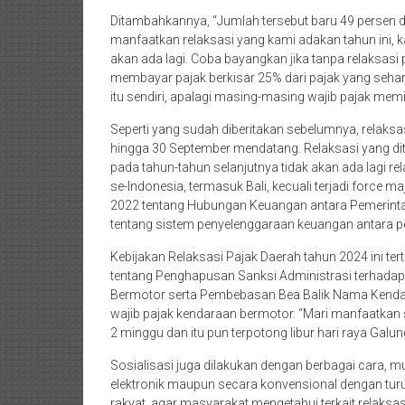
Ditambahkannya, “Jumlah tersebut baru 49 persen da
manfaatkan relaksasi yang kami adakan tahun ini, k
akan ada lagi. Coba bayangkan jika tanpa relaksasi
membayar pajak berkisar 25% dari pajak yang sehar
itu sendiri, apalagi masing-masing wajib pajak memil
Seperti yang sudah diberitakan sebelumnya, relaksas
hingga 30 September mendatang. Relaksasi yang dite
pada tahun-tahun selanjutnya tidak akan ada lagi r
se-Indonesia, termasuk Bali, kecuali terjadi force
2022 tentang Hubungan Keuangan antara Pemerint
tentang sistem penyelenggaraan keuangan antara p
Kebijakan Relaksasi Pajak Daerah tahun 2024 ini t
tentang Penghapusan Sanksi Administrasi terhada
Bermotor serta Pembebasan Bea Balik Nama Kendar
wajib pajak kendaraan bermotor. “Mari manfaatkan si
2 minggu dan itu pun terpotong libur hari raya Galu
Sosialisasi juga dilakukan dengan berbagai cara, m
elektronik maupun secara konvensional dengan turu
rakyat, agar masyarakat mengetahui terkait relaksas