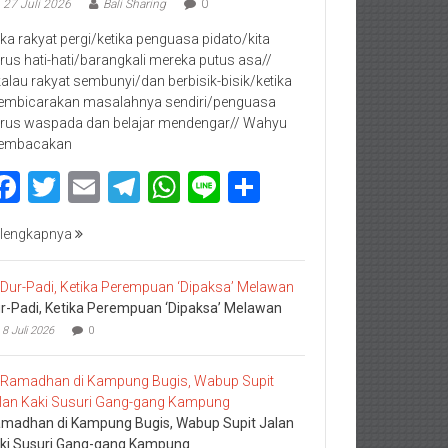
27 Juli 2026
Bali Sharing
0
jika rakyat pergi/ketika penguasa pidato/kita
rus hati-hati/barangkali mereka putus asa//
kalau rakyat sembunyi/dan berbisik-bisik/ketika
mbicarakan masalahnya sendiri/penguasa
rus waspada dan belajar mendengar// Wahyu
embacakan
Facebook
Twitter
Email
Telegram
WhatsApp
Line
Share
lengkapnya
r-Padi, Ketika Perempuan ‘Dipaksa’ Melawan
8 Juli 2026
0
madhan di Kampung Bugis, Wabup Supit Jalan
ki Susuri Gang-gang Kampung