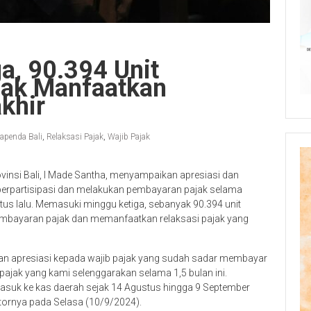
a, 90.394 Unit
jak Manfaatkan
khir
apenda Bali
,
Relaksasi Pajak
,
Wajib Pajak
insi Bali, I Made Santha, menyampaikan apresiasi dan
 berpartisipasi dan melakukan pembayaran pajak selama
tus lalu. Memasuki minggu ketiga, sebanyak 90.394 unit
embayaran pajak dan memanfaatkan relaksasi pajak yang
n apresiasi kepada wajib pajak yang sudah sadar membayar
ajak yang kami selenggarakan selama 1,5 bulan ini.
masuk ke kas daerah sejak 14 Agustus hingga 9 September
tornya pada Selasa (10/9/2024).