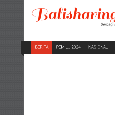
Lompat
ke
konten
BERITA
PEMILU 2024
NASIONAL