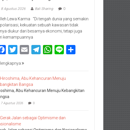
8 Agustus 2026
Bali Sharing
0
Oleh Lewa Karma “Di tengah dunia yang semakin
rpolarisasi, kekuatan sebuah kawasan tidak
nya diukur dari besarnya ekonomi, tetapi juga
ri kemampuannya
Facebook
Twitter
Email
Telegram
WhatsApp
Line
Share
lengkapnya
roshima, Abu Kehancuran Menuju Kebangkitan
ngsa
7 Agustus 2026
0
rak Jalan sebagai Optimisme dan Nasionalisme