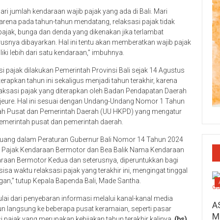
ri jumlah kendaraan wajib pajak yang ada di Bali. Mari
arena pada tahun-tahun mendatang, relaksasi pajak tidak
 pajak, bunga dan denda yang dikenakan jika terlambat
usnya dibayarkan. Hal ini tentu akan memberatkan wajib pajak
iki lebih dari satu kendaraan,” imbuhnya.
i pajak dilakukan Pemerintah Provinsi Bali sejak 14 Agustus
rapkan tahun ini sekaligus menjadi tahun terakhir, karena
elaksasi pajak yang diterapkan oleh Badan Pendapatan Daerah
 majeure. Hal ini sesuai dengan Undang-Undang Nomor 1 Tahun
ah Pusat dan Pemerintah Daerah (UU HKPD) yang mengatur
emerintah pusat dan pemerintah daerah.
ertuang dalam Peraturan Gubernur Bali Nomor 14 Tahun 2024
p Pajak Kendaraan Bermotor dan Bea Balik Nama Kendaraan
aan Bermotor Kedua dan seterusnya, diperuntukkan bagi
sa waktu relaksasi pajak yang terakhir ini, mengingat tinggal
ngan,” tutup Kepala Bapenda Bali, Made Santha.
ulai dari penyebaran informasi melalui kanal-kanal media
A
n langsung ke beberapa pusat keramaian, seperti pasar
M
i pajak yang merupakan kebijakan tahun terakhir kalinya.
(bs)