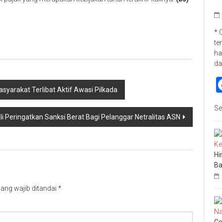
p
re
* 
te
ha
da
asyarakat Terlibat Aktif Awasi Pilkada
Se
i Peringatkan Sanksi Berat Bagi Pelanggar Netralitas ASN
Hi
Ba
ang wajib ditandai
*
Ge