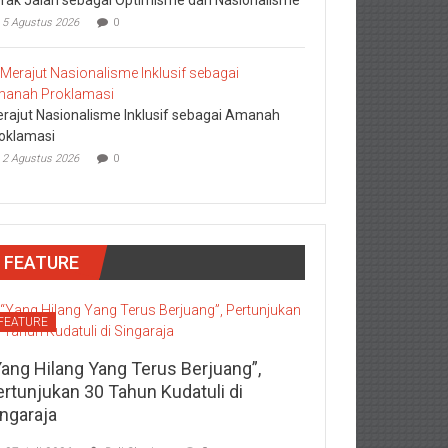
5 Agustus 2026
0
rajut Nasionalisme Inklusif sebagai Amanah
oklamasi
2 Agustus 2026
0
FEATURE
FEATURE
Yang Hilang Yang Terus Berjuang”,
ertunjukan 30 Tahun Kudatuli di
ingaraja