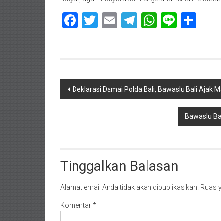
Facebook
Twitter
Email
Telegram
WhatsAp
Line
Sha
Navigasi
Deklarasi Damai Polda Bali, Bawaslu Bali Ajak M
pos
Bawaslu Bal
Tinggalkan Balasan
Alamat email Anda tidak akan dipublikasikan.
Ruas y
Komentar
*