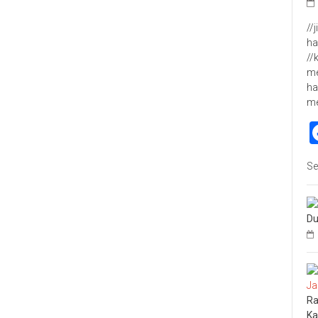
//
ha
//
me
ha
m
Se
Du
Ra
Ka