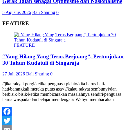
Gerak Jalan sebagai Optimisme dan Nasionalisme
5 Agustus 2026
Bali Sharing
0
FEATURE
FEATURE
“Yang Hilang Yang Terus Berjuang”, Pertunjukan
30 Tahun Kudatuli di Singaraja
27 Juli 2026
Bali Sharing
0
//jika rakyat pergi/ketika penguasa pidato/kita harus hati-
hati/barangkali mereka putus asa// //kalau rakyat sembunyi/dan
berbisik-bisik/ketika membicarakan masalahnya sendiri/penguasa
harus waspada dan belajar mendengar// Wahyu membacakan
Facebook
Twitter