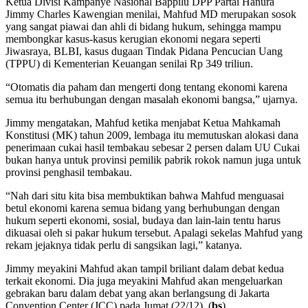
Ketua Divisi Kampanye Nasional Bappilu DPP Partai Hanura
Jimmy Charles Kawengian menilai, Mahfud MD merupakan sosok
yang sangat piawai dan ahli di bidang hukum, sehingga mampu
membongkar kasus-kasus kerugian ekonomi negara seperti
Jiwasraya, BLBI, kasus dugaan Tindak Pidana Pencucian Uang
(TPPU) di Kementerian Keuangan senilai Rp 349 triliun.
“Otomatis dia paham dan mengerti dong tentang ekonomi karena
semua itu berhubungan dengan masalah ekonomi bangsa,” ujarnya.
Jimmy mengatakan, Mahfud ketika menjabat Ketua Mahkamah
Konstitusi (MK) tahun 2009, lembaga itu memutuskan alokasi dana
penerimaan cukai hasil tembakau sebesar 2 persen dalam UU Cukai
bukan hanya untuk provinsi pemilik pabrik rokok namun juga untuk
provinsi penghasil tembakau.
“Nah dari situ kita bisa membuktikan bahwa Mahfud menguasai
betul ekonomi karena semua bidang yang berhubungan dengan
hukum seperti ekonomi, sosial, budaya dan lain-lain tentu harus
dikuasai oleh si pakar hukum tersebut. Apalagi sekelas Mahfud yang
rekam jejaknya tidak perlu di sangsikan lagi,” katanya.
Jimmy meyakini Mahfud akan tampil briliant dalam debat kedua
terkait ekonomi. Dia juga meyakini Mahfud akan mengeluarkan
gebrakan baru dalam debat yang akan berlangsung di Jakarta
Convention Center (JCC) pada Jumat (22/12). (
bs
)