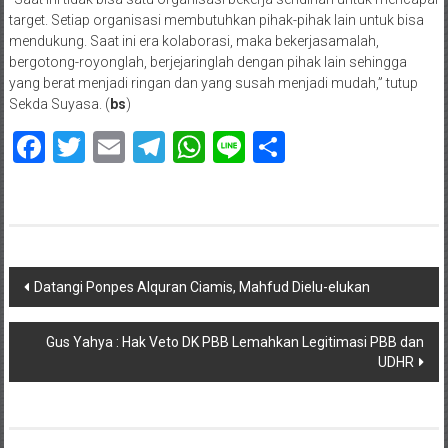
target. Setiap organisasi membutuhkan pihak-pihak lain untuk bisa
mendukung. Saat ini era kolaborasi, maka bekerjasamalah,
bergotong-royonglah, berjejaringlah dengan pihak lain sehingga
yang berat menjadi ringan dan yang susah menjadi mudah,” tutup
Sekda Suyasa. (
bs
)
Facebook
Twitter
Email
Telegram
WhatsApp
Line
Share
Navigasi
Datangi Ponpes Alquran Ciamis, Mahfud Dielu-elukan
pos
Gus Yahya : Hak Veto DK PBB Lemahkan Legitimasi PBB dan
UDHR