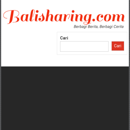
Lompat
ke
konten
Cari
Cari