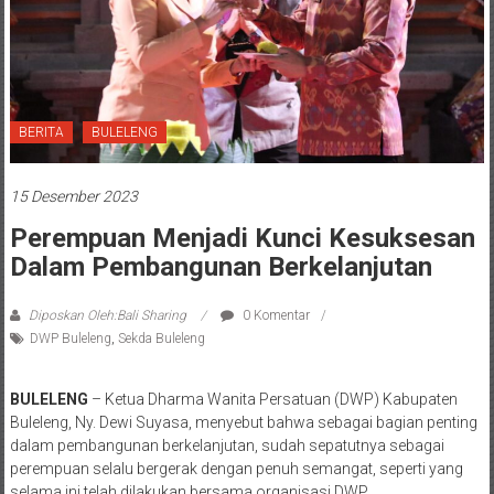
BERITA
BULELENG
15 Desember 2023
Perempuan Menjadi Kunci Kesuksesan
Dalam Pembangunan Berkelanjutan
Diposkan Oleh:Bali Sharing
0 Komentar
DWP Buleleng
,
Sekda Buleleng
BULELENG
– Ketua Dharma Wanita Persatuan (DWP) Kabupaten
Buleleng, Ny. Dewi Suyasa, menyebut bahwa sebagai bagian penting
dalam pembangunan berkelanjutan, sudah sepatutnya sebagai
perempuan selalu bergerak dengan penuh semangat, seperti yang
selama ini telah dilakukan bersama organisasi DWP.