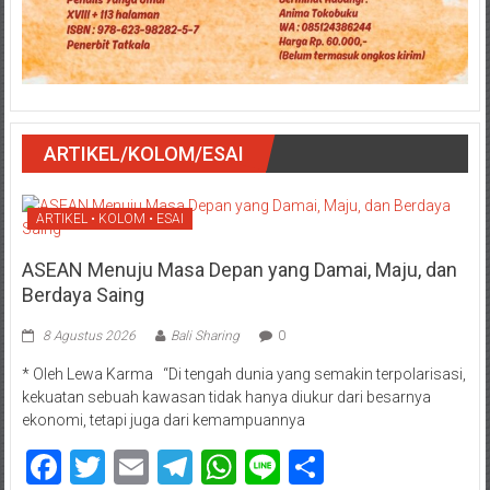
ARTIKEL/KOLOM/ESAI
ARTIKEL • KOLOM • ESAI
ASEAN Menuju Masa Depan yang Damai, Maju, dan
Berdaya Saing
8 Agustus 2026
Bali Sharing
0
* Oleh Lewa Karma “Di tengah dunia yang semakin terpolarisasi,
kekuatan sebuah kawasan tidak hanya diukur dari besarnya
ekonomi, tetapi juga dari kemampuannya
Facebook
Twitter
Email
Telegram
WhatsApp
Line
Share