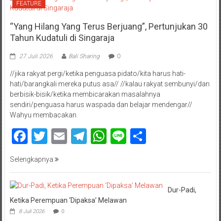
FEATURE
“Yang Hilang Yang Terus Berjuang”, Pertunjukan 30
Tahun Kudatuli di Singaraja
27 Juli 2026
Bali Sharing
0
//jika rakyat pergi/ketika penguasa pidato/kita harus hati-
hati/barangkali mereka putus asa// //kalau rakyat sembunyi/dan
berbisik-bisik/ketika membicarakan masalahnya
sendiri/penguasa harus waspada dan belajar mendengar//
Wahyu membacakan
Facebook
Twitter
Email
Telegram
WhatsApp
Line
Share
Selengkapnya
Dur-Padi,
Ketika Perempuan ‘Dipaksa’ Melawan
8 Juli 2026
0