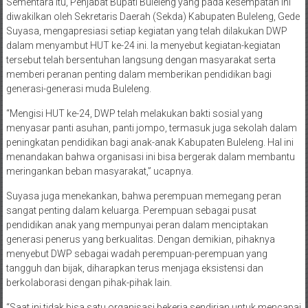
Sementara itu, Penjabat Bupati Buleleng yang pada kesempatan ini
diwakilkan oleh Sekretaris Daerah (Sekda) Kabupaten Buleleng, Gede
Suyasa, mengapresiasi setiap kegiatan yang telah dilakukan DWP
dalam menyambut HUT ke-24 ini. Ia menyebut kegiatan-kegiatan
tersebut telah bersentuhan langsung dengan masyarakat serta
memberi peranan penting dalam memberikan pendidikan bagi
generasi-generasi muda Buleleng.
“Mengisi HUT ke-24, DWP telah melakukan bakti sosial yang
menyasar panti asuhan, panti jompo, termasuk juga sekolah dalam
peningkatan pendidikan bagi anak-anak Kabupaten Buleleng. Hal ini
menandakan bahwa organisasi ini bisa bergerak dalam membantu
meringankan beban masyarakat,” ucapnya.
Suyasa juga menekankan, bahwa perempuan memegang peran
sangat penting dalam keluarga. Perempuan sebagai pusat
pendidikan anak yang mempunyai peran dalam menciptakan
generasi penerus yang berkualitas. Dengan demikian, pihaknya
menyebut DWP sebagai wadah perempuan-perempuan yang
tangguh dan bijak, diharapkan terus menjaga eksistensi dan
berkolaborasi dengan pihak-pihak lain.
“Saat ini tidak bisa satu organisasi bekerja sendirian untuk mencapai