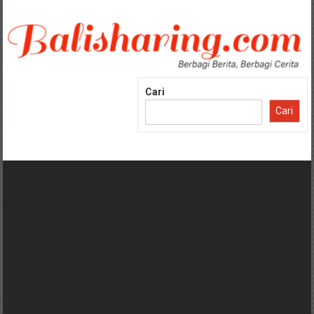
Lompat
ke
konten
Cari
Cari