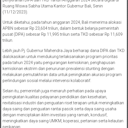
penyerahan DIPA dan TKD Tahun Anggaran 2024 secara digital di
Ruang Wiswa Sabha Utama Kantor Gubernur Bali, Senin
(11/12/2023).
Untuk diketahui, pada tahun anggaran 2024, Bali menerima alokasi
APBN sebesar Rp 23,604 triliun, dalam bentuk belanja pemerintah
pusat (DIPA) sebesar Rp 11,995 triliun serta TKD sebesar Rp 11,609
triliun.
Lebih jauh Pj. Gubernur Mahendra Jaya berharap dana DIPA dan TKD
dialokasikan untuk mendukung terlaksanakan program prioritas
pada tahun 2024 yaitu pengurangan kemiskinan, penghapusan
kemiskinan ekstrim dan penurunan prevalensi stunting dengan
melakukan pemutakhiran data untuk peningkatan akurasi program
perlindungan sosial melalui intervensi kolaboratif.
Selain itu, pemerintah juga menaruh perhatian pada upaya
peningkatan kualitas pelayanan pendidikan dan kesehatan,
revitalisasi industri dan penguatan riset terapan untuk meningkatkan
daya saing dan penguatan rantai pasok serta daya saing usaha
dengan menciptakan iklim investasi yang ramah, kondusif,
meningkatkan daya saing UMKM, koperasi, pertanian serta kelautan
perikanan.