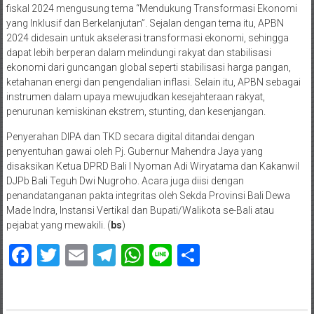
fiskal 2024 mengusung tema “Mendukung Transformasi Ekonomi
yang Inklusif dan Berkelanjutan”. Sejalan dengan tema itu, APBN
2024 didesain untuk akselerasi transformasi ekonomi, sehingga
dapat lebih berperan dalam melindungi rakyat dan stabilisasi
ekonomi dari guncangan global seperti stabilisasi harga pangan,
ketahanan energi dan pengendalian inflasi. Selain itu, APBN sebagai
instrumen dalam upaya mewujudkan kesejahteraan rakyat,
penurunan kemiskinan ekstrem, stunting, dan kesenjangan.
Penyerahan DIPA dan TKD secara digital ditandai dengan
penyentuhan gawai oleh Pj. Gubernur Mahendra Jaya yang
disaksikan Ketua DPRD Bali I Nyoman Adi Wiryatama dan Kakanwil
DJPb Bali Teguh Dwi Nugroho. Acara juga diisi dengan
penandatanganan pakta integritas oleh Sekda Provinsi Bali Dewa
Made Indra, Instansi Vertikal dan Bupati/Walikota se-Bali atau
pejabat yang mewakili. (
bs
)
Facebook
Twitter
Email
Telegram
WhatsApp
Line
Share