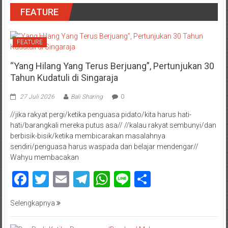
FEATURE
FEATURE
“Yang Hilang Yang Terus Berjuang”, Pertunjukan 30
Tahun Kudatuli di Singaraja
27 Juli 2026
Bali Sharing
0
//jika rakyat pergi/ketika penguasa pidato/kita harus hati-
hati/barangkali mereka putus asa// //kalau rakyat sembunyi/dan
berbisik-bisik/ketika membicarakan masalahnya
sendiri/penguasa harus waspada dan belajar mendengar//
Wahyu membacakan
Facebook
Twitter
Email
Telegram
WhatsApp
Line
Share
Selengkapnya