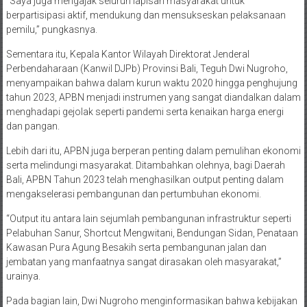
“Saya juga mengajak seluruh lapisan masyarakat untuk
berpartisipasi aktif, mendukung dan mensukseskan pelaksanaan
pemilu,” pungkasnya.
Sementara itu, Kepala Kantor Wilayah Direktorat Jenderal
Perbendaharaan (Kanwil DJPb) Provinsi Bali, Teguh Dwi Nugroho,
menyampaikan bahwa dalam kurun waktu 2020 hingga penghujung
tahun 2023, APBN menjadi instrumen yang sangat diandalkan dalam
menghadapi gejolak seperti pandemi serta kenaikan harga energi
dan pangan.
Lebih dari itu, APBN juga berperan penting dalam pemulihan ekonomi
serta melindungi masyarakat. Ditambahkan olehnya, bagi Daerah
Bali, APBN Tahun 2023 telah menghasilkan output penting dalam
mengakselerasi pembangunan dan pertumbuhan ekonomi.
“Output itu antara lain sejumlah pembangunan infrastruktur seperti
Pelabuhan Sanur, Shortcut Mengwitani, Bendungan Sidan, Penataan
Kawasan Pura Agung Besakih serta pembangunan jalan dan
jembatan yang manfaatnya sangat dirasakan oleh masyarakat,”
urainya.
Pada bagian lain, Dwi Nugroho menginformasikan bahwa kebijakan