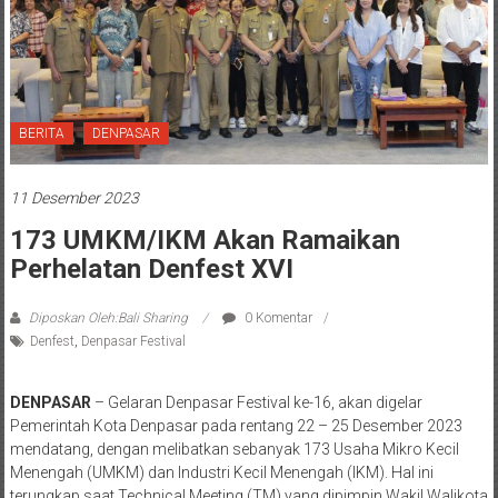
BERITA
DENPASAR
11 Desember 2023
173 UMKM/IKM Akan Ramaikan
Perhelatan Denfest XVI
Diposkan Oleh:Bali Sharing
0 Komentar
Denfest
,
Denpasar Festival
DENPASAR
– Gelaran Denpasar Festival ke-16, akan digelar
Pemerintah Kota Denpasar pada rentang 22 – 25 Desember 2023
mendatang, dengan melibatkan sebanyak 173 Usaha Mikro Kecil
Menengah (UMKM) dan Industri Kecil Menengah (IKM). Hal ini
terungkap saat Technical Meeting (TM) yang dipimpin Wakil Walikota