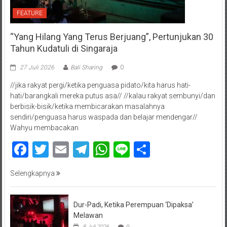
FEATURE
“Yang Hilang Yang Terus Berjuang”, Pertunjukan 30
Tahun Kudatuli di Singaraja
27 Juli 2026
Bali Sharing
0
//jika rakyat pergi/ketika penguasa pidato/kita harus hati-
hati/barangkali mereka putus asa// //kalau rakyat sembunyi/dan
berbisik-bisik/ketika membicarakan masalahnya
sendiri/penguasa harus waspada dan belajar mendengar//
Wahyu membacakan
Facebook
Twitter
Email
Telegram
WhatsApp
Line
Share
Selengkapnya
Dur-Padi, Ketika Perempuan ‘Dipaksa’
Melawan
8 Juli 2026
0