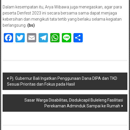
Dalam kesempatan itu, Arya Wibawa juga menegaskan, agar para
peserta Denfest 2023 ini secara bersama sama dapat menjaga
kebersihan dan mengikuti tata tertib yang berlaku selama kegiatan
berlangsung.
(bs)
Facebook
Twitter
Email
Telegram
WhatsApp
Line
Share
Navigasi
Pj. Gubernur Bali Ingatkan Penggunaan Dana DIPA dan TKD
Sesuai Prioritas dan Fokus pada Hasil
pos
Sasar Warga Disabilitas, Disdukcapil Buleleng Fasilitasi
Perekaman Adminduk Sampai ke Rumah