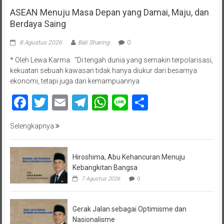
ASEAN Menuju Masa Depan yang Damai, Maju, dan
Berdaya Saing
8 Agustus 2026
Bali Sharing
0
* Oleh Lewa Karma “Di tengah dunia yang semakin terpolarisasi,
kekuatan sebuah kawasan tidak hanya diukur dari besarnya
ekonomi, tetapi juga dari kemampuannya
Facebook
Twitter
Email
Telegram
WhatsApp
Line
Share
Selengkapnya
Hiroshima, Abu Kehancuran Menuju
Kebangkitan Bangsa
7 Agustus 2026
0
Gerak Jalan sebagai Optimisme dan
Nasionalisme