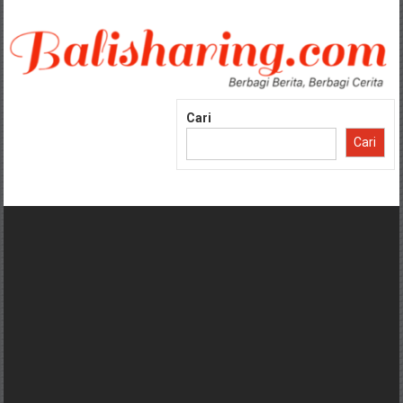
Lompat
ke
konten
Cari
Cari