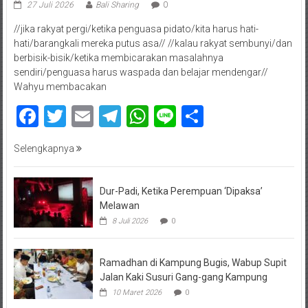
27 Juli 2026
Bali Sharing
0
//jika rakyat pergi/ketika penguasa pidato/kita harus hati-
hati/barangkali mereka putus asa// //kalau rakyat sembunyi/dan
berbisik-bisik/ketika membicarakan masalahnya
sendiri/penguasa harus waspada dan belajar mendengar//
Wahyu membacakan
Facebook
Twitter
Email
Telegram
WhatsApp
Line
Share
Selengkapnya
Dur-Padi, Ketika Perempuan ‘Dipaksa’
Melawan
8 Juli 2026
0
Ramadhan di Kampung Bugis, Wabup Supit
Jalan Kaki Susuri Gang-gang Kampung
10 Maret 2026
0