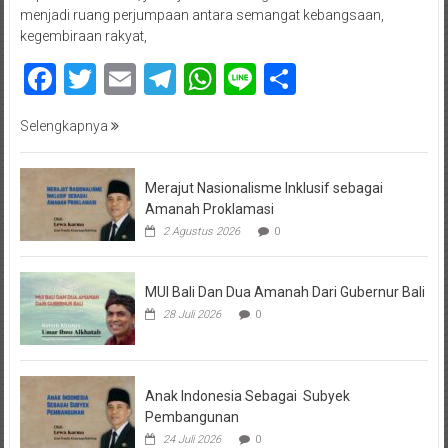
menjadi ruang perjumpaan antara semangat kebangsaan,
kegembiraan rakyat,
Facebook
Twitter
Email
Telegram
WhatsApp
Line
Share
Selengkapnya
Merajut Nasionalisme Inklusif sebagai
Amanah Proklamasi
2 Agustus 2026
0
MUI Bali Dan Dua Amanah Dari Gubernur Bali
28 Juli 2026
0
Anak Indonesia Sebagai Subyek
Pembangunan
24 Juli 2026
0