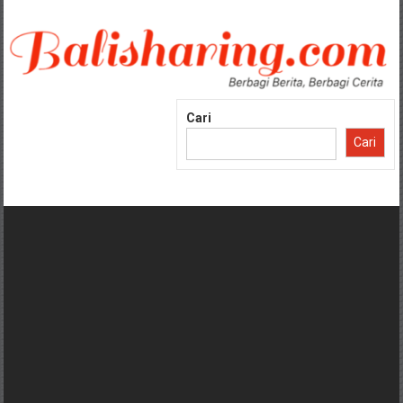
Lompat
ke
konten
Cari
Cari