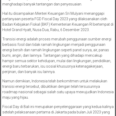
menghadapi banyak tantangan dan penyesuaian.
Hal itu disampaikan Menteri Keuangan Sri Mulyani menanggapi
pertanyaan peserta FGD Fiscal Day 2023 yang dilaksanakan oleh
Badan Kebijakan Fiskal (BKF) Kementerian Keuangan RI bertempat di
Hotel Grand Hyatt, Nusa Dua, Rabu, 6 Desember 2023.
Transisi energi adalah proses merubah penggunaan sumber energi
berbasis fosil dan tidak ramah lingkungan menjadi penggunaan
energi bersih dan ramah lingkungan seperti panel surya, air, panas
bumi, angin, dan lainnya. Tantangan yang dihadapi mencakup
hampir semua sektor kehidupan, mulai dari lingkungan, pendidikan,
energi baru terbarukan, isu sosial khususnya ketenagakerjaan,
perijinan, dan banyak isu lainnya.
Namun demikian, Indonesia telah berkomitmen untuk melakukan
transisi energi tersebut, dibuktikan dengan telah tersusunnya
roadmap nasional sebagai salah satu upaya mewujudkan Indonesia
maju yang hijau.
Fiscal Day di Bali ini merupakan penyelenggaraan yang kedua kalinya
setelah pelaksanaan pertama di Jakarta pada bulan Juli 2023 yang