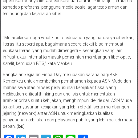
diperlukan adanya literasi, edukasi, dan aturan lebih lanjut, terutama
terhadap preferensi pengguna media sosial agar tetap aman dan
terlindungi dari kejahatan siber.
“Mulai pikirkan juga what kind of education yang harusnya diberikan,
literasi itu seperti apa, bagaimana secara efektif bisa membuat
edukasi literasi yang mudah dimengerti – sedangkan yang lain
infrastruktur internal termasuk pemerintah membangun fiber optic,
satelit, kemudian BTS,” kata Menkeu.
Rangkaian kegiatan Fiscal Day merupakan sarana bagi BKF
Kemenkeu untuk memberikan pemahaman kepada ASN Muda dan
mahasiswa atas proses penyusunan kebijakan fiskal yang
melibatkan critical thinking dan analisis untuk menentukan
arah/prioritas suatu kebijakan, menghimpun ide-ide dari ASN Muda
terkait penyusunan kebijakan yang lebih efektif, serta membangun
jejaring (network) antar ASN untuk meningkatkan kualitas
penyusunan kebijakan dan pelayanan publik yang lebih baik di masa
depan. (
bs
)