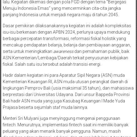
lalu. Kegiatan dikemas dengan pola FGD dengan tema “Bergegas
Menuju Indonesia Emas” yang mencerminkan cita-cita jangka
panjang Indonesia untuk menjadi negara maju di tahun 2045.
Dasar pemikiran dilaksanakannya kegiatan ini adalah kompleksitas
isu-isu berkenaan dengan APBN 2024, perlunya upaya mendukung
berbagai percepatan transformasi, reformasi fiskal holistik yang
mencakup pendapatan belanja, belanja dan pembiayaan anggaran,
serta untuk meningkatkan
awareness
dan pemahaman publik, baik
ASN Kementerian/Lembaga/Daerah terkait penyusunan kebijakan
fiskal. Salah satu isu tersebut adalah transisi energi.
Hadir dalam kegiatan ini para Aparatur Sipil Negara (ASN) muda
Kementerian Keuangan RI, ASN muda utusan perangkat daerah di
lingkungan Pemprov Bali (usia maksimal 35 tahun), dan mahasiswa
berprestasi dari Universitas Udayana. Dari unsur Bappeda Provinsi
Bali hadir ASN muda yang juga Kasubag Keuangan I Made Yuda
Prajasa beserta sejumlah staf muda lainnya.
Menteri Sri Mulyani juga menyinggung mengenai penggunaan
fintech. Menurutnya, implementasi fintech saat ini memiliki banyak
peluang yang akan menarik banyak pengguna. Namun, masih