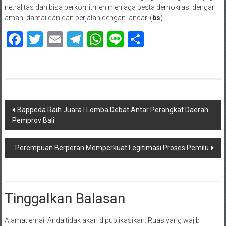
netralitas dan bisa berkomitmen menjaga pesta demokrasi dengan
aman, damai dan dan berjalan dengan lancar. (
bs
)
Facebook
Twitter
Email
Telegram
WhatsApp
Line
Share
Navigasi
Bappeda Raih Juara I Lomba Debat Antar Perangkat Daerah
Pemprov Bali
pos
Perempuan Berperan Memperkuat Legitimasi Proses Pemilu
Tinggalkan Balasan
Alamat email Anda tidak akan dipublikasikan.
Ruas yang wajib