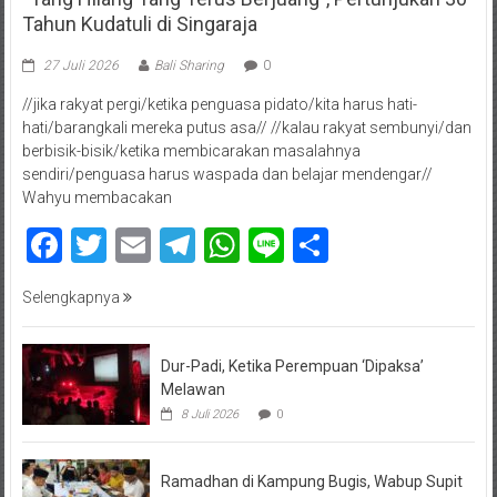
Tahun Kudatuli di Singaraja
27 Juli 2026
Bali Sharing
0
//jika rakyat pergi/ketika penguasa pidato/kita harus hati-
hati/barangkali mereka putus asa// //kalau rakyat sembunyi/dan
berbisik-bisik/ketika membicarakan masalahnya
sendiri/penguasa harus waspada dan belajar mendengar//
Wahyu membacakan
Facebook
Twitter
Email
Telegram
WhatsApp
Line
Share
Selengkapnya
Dur-Padi, Ketika Perempuan ‘Dipaksa’
Melawan
8 Juli 2026
0
Ramadhan di Kampung Bugis, Wabup Supit