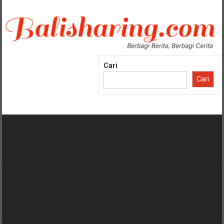
Lompat
ke
konten
Cari
Cari