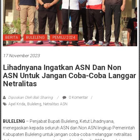
BERITA
BULELENG
PEMILU 2024
17 November 2023
Lihadnyana Ingatkan ASN Dan Non
ASN Untuk Jangan Coba-Coba Langgar
Netralitas
Diposkan Oleh:Bali Sharing
0 Komentar
Apel Krida
,
Buleleng
,
Netralitas ASN
BULELENG
– Penjabat Bupati Buleleng, Ketut Lihadnyana,
menegaskan kepada seluruh ASN dan Non ASN lingkup Pemerintah
Kabupaten Buleleng untuk jangan coba-coba melanggar netralitas