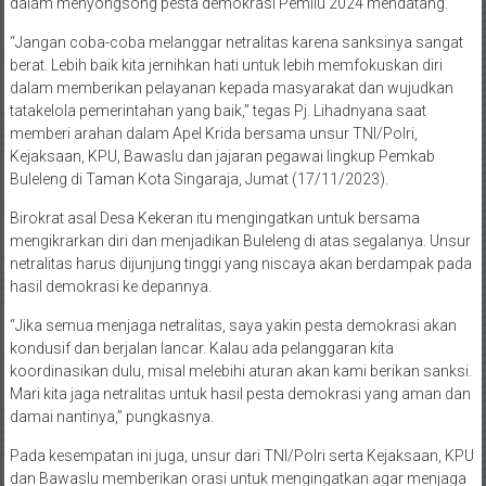
dalam menyongsong pesta demokrasi Pemilu 2024 mendatang.
“Jangan coba-coba melanggar netralitas karena sanksinya sangat
berat. Lebih baik kita jernihkan hati untuk lebih memfokuskan diri
dalam memberikan pelayanan kepada masyarakat dan wujudkan
tatakelola pemerintahan yang baik,” tegas Pj. Lihadnyana saat
memberi arahan dalam Apel Krida bersama unsur TNI/Polri,
Kejaksaan, KPU, Bawaslu dan jajaran pegawai lingkup Pemkab
Buleleng di Taman Kota Singaraja, Jumat (17/11/2023).
Birokrat asal Desa Kekeran itu mengingatkan untuk bersama
mengikrarkan diri dan menjadikan Buleleng di atas segalanya. Unsur
netralitas harus dijunjung tinggi yang niscaya akan berdampak pada
hasil demokrasi ke depannya.
“Jika semua menjaga netralitas, saya yakin pesta demokrasi akan
kondusif dan berjalan lancar. Kalau ada pelanggaran kita
koordinasikan dulu, misal melebihi aturan akan kami berikan sanksi.
Mari kita jaga netralitas untuk hasil pesta demokrasi yang aman dan
damai nantinya,” pungkasnya.
Pada kesempatan ini juga, unsur dari TNI/Polri serta Kejaksaan, KPU
dan Bawaslu memberikan orasi untuk mengingatkan agar menjaga