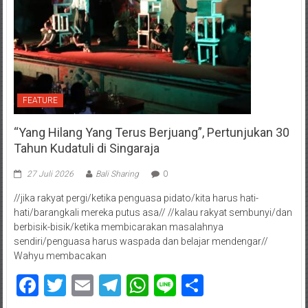
FEATURE
“Yang Hilang Yang Terus Berjuang”, Pertunjukan 30
Tahun Kudatuli di Singaraja
27 Juli 2026
Bali Sharing
0
//jika rakyat pergi/ketika penguasa pidato/kita harus hati-
hati/barangkali mereka putus asa// //kalau rakyat sembunyi/dan
berbisik-bisik/ketika membicarakan masalahnya
sendiri/penguasa harus waspada dan belajar mendengar//
Wahyu membacakan
Facebook
Twitter
Email
Telegram
WhatsApp
Line
Share