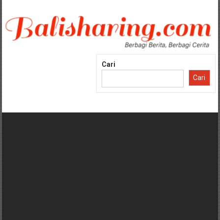
Lompat
ke
konten
Cari
Cari