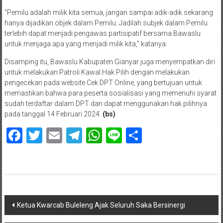
“Pemilu adalah milik kita semua, jangan sampai adik-adik sekarang
hanya dijadikan objek dalam Pemilu. Jadilah subjek dalam Pemilu
terlebih dapat menjadi pengawas partisipatif bersama Bawaslu
untuk menjaga apa yang menjadi milik kita,” katanya.
Disamping itu, Bawaslu Kabupaten Gianyar juga menyempatkan diri
untuk melakukan Patroli Kawal Hak Pilih dengan melakukan
pengecekan pada website Cek DPT Online, yang bertujuan untuk
memastikan bahwa para peserta sosialisasi yang memenuhi syarat
sudah terdaftar dalam DPT dan dapat menggunakan hak pilihnya
pada tanggal 14 Februari 2024.
(bs)
Facebook
Twitter
Email
Telegram
WhatsApp
Line
Share
Navigasi
Ketua Kwarcab Buleleng Ajak Seluruh Saka Bersinergi
pos