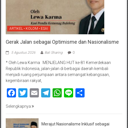
ARTIKEL • KOLOM • ESAI
Gerak Jalan sebagai Optimisme dan Nasionalisme
5 Agustus 2026
Bali Sharing
0
* Oleh Lewa Karma MENJELANG HUT ke-81 Kemerdekaan
Republik Indonesia, jalan-jalan di berbagai daerah kembali
menjadi ruang perjumpaan antara semangat kebangsaan,
kegembiraan rakyat,
Facebook
Twitter
Email
Telegram
WhatsApp
Line
Share
Selengkapnya
Merajut Nasionalisme Inklusif sebagai