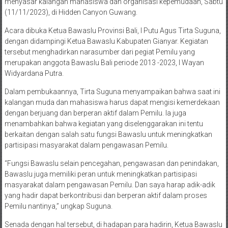
menyasar kalangan mahasiswa dan organisasi kepemudaan, Sabtu
(11/11/2023), di Hidden Canyon Guwang.
Acara dibuka Ketua Bawaslu Provinsi Bali, I Putu Agus Tirta Suguna,
dengan didampingi Ketua Bawaslu Kabupaten Gianyar. Kegiatan
tersebut menghadirkan narasumber dari pegiat Pemilu yang
merupakan anggota Bawaslu Bali periode 2013 -2023, I Wayan
Widyardana Putra.
Dalam pembukaannya, Tirta Suguna menyampaikan bahwa saat ini
kalangan muda dan mahasiswa harus dapat mengisi kemerdekaan
dengan berjuang dan berperan aktif dalam Pemilu. Ia juga
menambahkan bahwa kegiatan yang diselenggarakan ini tentu
berkaitan dengan salah satu fungsi Bawaslu untuk meningkatkan
partisipasi masyarakat dalam pengawasan Pemilu.
“Fungsi Bawaslu selain pencegahan, pengawasan dan penindakan,
Bawaslu juga memiliki peran untuk meningkatkan partisipasi
masyarakat dalam pengawasan Pemilu. Dan saya harap adik-adik
yang hadir dapat berkontribusi dan berperan aktif dalam proses
Pemilu nantinya,” ungkap Suguna.
Senada dengan hal tersebut, di hadapan para hadirin, Ketua Bawaslu