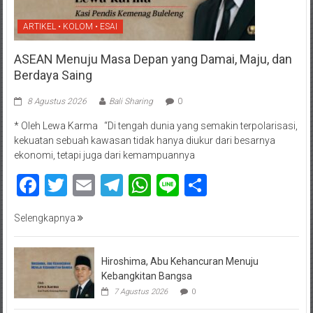
ARTIKEL • KOLOM • ESAI
ASEAN Menuju Masa Depan yang Damai, Maju, dan
Berdaya Saing
8 Agustus 2026
Bali Sharing
0
* Oleh Lewa Karma “Di tengah dunia yang semakin terpolarisasi,
kekuatan sebuah kawasan tidak hanya diukur dari besarnya
ekonomi, tetapi juga dari kemampuannya
Facebook
Twitter
Email
Telegram
WhatsApp
Line
Share
Selengkapnya
Hiroshima, Abu Kehancuran Menuju
Kebangkitan Bangsa
7 Agustus 2026
0