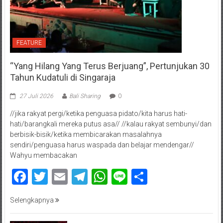
FEATURE
“Yang Hilang Yang Terus Berjuang”, Pertunjukan 30
Tahun Kudatuli di Singaraja
27 Juli 2026
Bali Sharing
0
//jika rakyat pergi/ketika penguasa pidato/kita harus hati-
hati/barangkali mereka putus asa// //kalau rakyat sembunyi/dan
berbisik-bisik/ketika membicarakan masalahnya
sendiri/penguasa harus waspada dan belajar mendengar//
Wahyu membacakan
Facebook
Twitter
Email
Telegram
WhatsApp
Line
Share
Selengkapnya