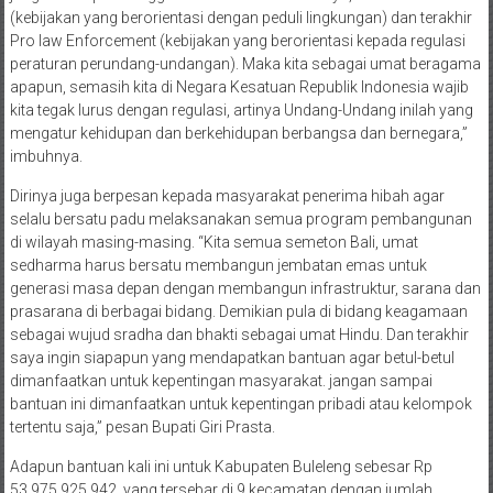
(kebijakan yang berorientasi dengan peduli lingkungan) dan terakhir
Pro law Enforcement (kebijakan yang berorientasi kepada regulasi
peraturan perundang-undangan). Maka kita sebagai umat beragama
apapun, semasih kita di Negara Kesatuan Republik Indonesia wajib
kita tegak lurus dengan regulasi, artinya Undang-Undang inilah yang
mengatur kehidupan dan berkehidupan berbangsa dan bernegara,”
imbuhnya.
Dirinya juga berpesan kepada masyarakat penerima hibah agar
selalu bersatu padu melaksanakan semua program pembangunan
di wilayah masing-masing. “Kita semua semeton Bali, umat
sedharma harus bersatu membangun jembatan emas untuk
generasi masa depan dengan membangun infrastruktur, sarana dan
prasarana di berbagai bidang. Demikian pula di bidang keagamaan
sebagai wujud sradha dan bhakti sebagai umat Hindu. Dan terakhir
saya ingin siapapun yang mendapatkan bantuan agar betul-betul
dimanfaatkan untuk kepentingan masyarakat. jangan sampai
bantuan ini dimanfaatkan untuk kepentingan pribadi atau kelompok
tertentu saja,” pesan Bupati Giri Prasta.
Adapun bantuan kali ini untuk Kabupaten Buleleng sebesar Rp
53.975.925.942. yang tersebar di 9 kecamatan dengan jumlah