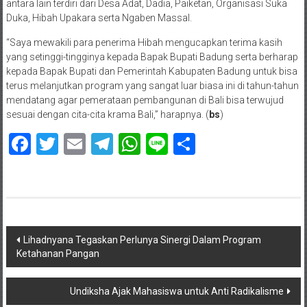
antara lain terdiri dari Desa Adat, Dadia, Paiketan, Organisasi Suka
Duka, Hibah Upakara serta Ngaben Massal.
“Saya mewakili para penerima Hibah mengucapkan terima kasih
yang setinggi-tingginya kepada Bapak Bupati Badung serta berharap
kepada Bapak Bupati dan Pemerintah Kabupaten Badung untuk bisa
terus melanjutkan program yang sangat luar biasa ini di tahun-tahun
mendatang agar pemerataan pembangunan di Bali bisa terwujud
sesuai dengan cita-cita krama Bali,” harapnya. (
bs
)
Facebook
Twitter
Email
Telegram
WhatsApp
Line
Share
Navigasi
Lihadnyana Tegaskan Perlunya Sinergi Dalam Program
Ketahanan Pangan
pos
Undiksha Ajak Mahasiswa untuk Anti Radikalisme