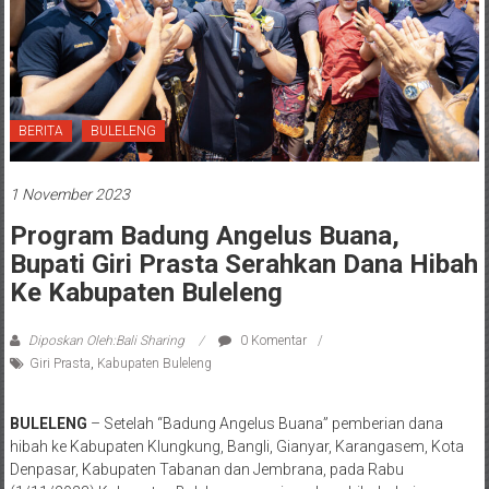
BERITA
BULELENG
1 November 2023
Program Badung Angelus Buana,
Bupati Giri Prasta Serahkan Dana Hibah
Ke Kabupaten Buleleng
Diposkan Oleh:Bali Sharing
0 Komentar
Giri Prasta
,
Kabupaten Buleleng
BULELENG
– Setelah “Badung Angelus Buana” pemberian dana
hibah ke Kabupaten Klungkung, Bangli, Gianyar, Karangasem, Kota
Denpasar, Kabupaten Tabanan dan Jembrana, pada Rabu