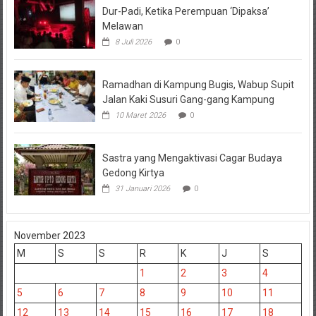
Dur-Padi, Ketika Perempuan ‘Dipaksa’
Melawan
8 Juli 2026
0
Ramadhan di Kampung Bugis, Wabup Supit
Jalan Kaki Susuri Gang-gang Kampung
10 Maret 2026
0
Sastra yang Mengaktivasi Cagar Budaya
Gedong Kirtya
31 Januari 2026
0
November 2023
M
S
S
R
K
J
S
1
2
3
4
5
6
7
8
9
10
11
12
13
14
15
16
17
18