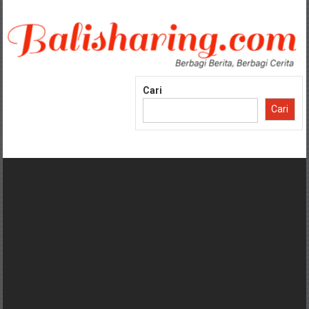
Lompat
ke
konten
Cari
Cari