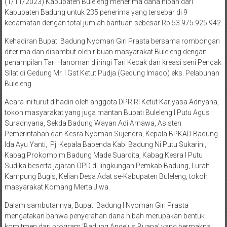
(1/11/2023) Kabupaten Buleleng menerima dana hibah dari
Kabupaten Badung untuk 235 penerima yang tersebar di 9
kecamatan dengan total jumlah bantuan sebesar Rp 53.975.925.942.
Kehadiran Bupati Badung Nyoman Giri Prasta bersama rombongan
diterima dan disambut oleh ribuan masyarakat Buleleng dengan
penampilan Tari Hanoman diiringi Tari Kecak dan kreasi seni Pencak
Silat di Gedung Mr. I Gst Ketut Pudja (Gedung Imaco) eks. Pelabuhan
Buleleng.
Acara ini turut dihadiri oleh anggota DPR RI Ketut Kariyasa Adnyana,
tokoh masyarakat yang juga mantan Bupati Buleleng I Putu Agus
Suradnyana, Sekda Badung Wayan Adi Arnawa, Asisten
Pemerintahan dan Kesra Nyoman Sujendra, Kepala BPKAD Badung
Ida Ayu Yanti, Pj. Kepala Bapenda Kab. Badung Ni Putu Sukarini,
Kabag Prokompim Badung Made Suardita, Kabag Kesra I Putu
Sudika beserta jajaran OPD di lingkungan Pemkab Badung, Lurah
Kampung Bugis, Kelian Desa Adat se-Kabupaten Buleleng, tokoh
masyarakat Komang Merta Jiwa.
Dalam sambutannya, Bupati Badung I Nyoman Giri Prasta
mengatakan bahwa penyerahan dana hibah merupakan bentuk
komitmen dari program ‘Badung Angelus Buana’ yang bermakna