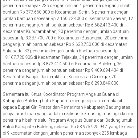
penerima sebanyak 235 dengan rincian 4 penerima dengan jumlah
bantuan Rp 377.660.000 di Kecamatan Seririt, 6 penerima dengan
jumlah bantuan sebesar Rp 2.150.723.000 di Kecamatan Sawan, 12
penerima dengan jumlah bantuan sebesar Rp 6.682.413.400 di
Kecamatan Kubutambahan, 20 penerima dengan jumlah bantuan
sebesar Rp 3.387.700.700 di Kecamatan Busungbiu, 20 penerima
dengan jumlah bantuan sebesar Rp 2.633.750.000 di Kecamatan
Sukasada, 33 penerima dengan jumlah bantuan sebesar Rp
19.167.720.908 di Kecamatan Tejakula, 34 penerima dengan jumlah
bantuan sebesar Rp 3.872.414.500 di Kecamatan Buleleng, 36
penerima dengan jumlah bantuan sebesar Rp 9.409.694.434 di
Kecamatan Banjar, dan terakhir di Kecamatan Gerokgak 70
penerima dengan jumlah bantuan sebesar Rp 6.293.849.000.
Sementara itu Ketua Koordinator Program Angelus Buana di
Kabupaten Buleleng Putu Supadma mengucapkan terimakasih
kepada Bupati Giri Prasta dan Pemerintah Kabupaten Badung atas
penyaluran hibah yang sudah terealisasi ke masing-masing rekening
penerima hibah melalui Program Angelus Buana dari Badung untuk
Bali di Kabupaten Buleleng sebesar Rp 53.975.925.942. yang tersebar
di 9 kecamatan dengan jumlah penerima sebanyak 235 lembaga