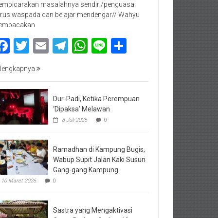
mbicarakan masalahnya sendiri/penguasa
rus waspada dan belajar mendengar// Wahyu
embacakan
Facebook
Twitter
Email
Telegram
WhatsApp
Line
Share
lengkapnya
Dur-Padi, Ketika Perempuan
‘Dipaksa’ Melawan
8 Juli 2026
0
Ramadhan di Kampung Bugis,
Wabup Supit Jalan Kaki Susuri
Gang-gang Kampung
10 Maret 2026
0
Sastra yang Mengaktivasi