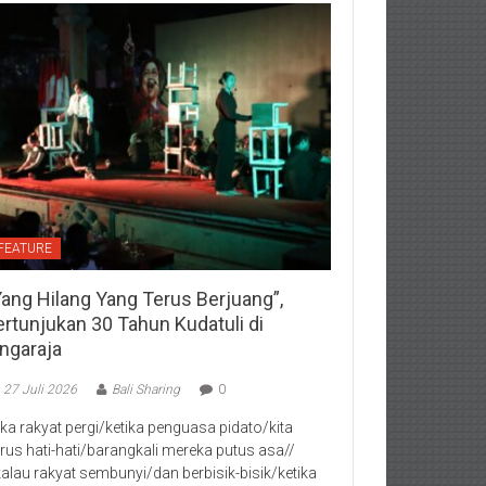
FEATURE
Yang Hilang Yang Terus Berjuang”,
ertunjukan 30 Tahun Kudatuli di
ingaraja
27 Juli 2026
Bali Sharing
0
jika rakyat pergi/ketika penguasa pidato/kita
rus hati-hati/barangkali mereka putus asa//
kalau rakyat sembunyi/dan berbisik-bisik/ketika