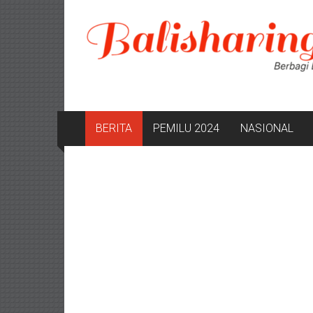
Lompat
ke
konten
BERITA
PEMILU 2024
NASIONAL