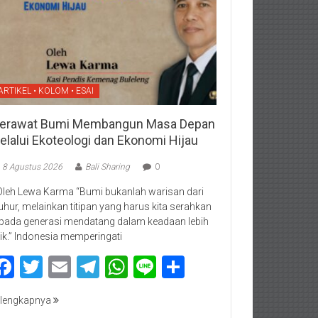
ARTIKEL • KOLOM • ESAI
erawat Bumi Membangun Masa Depan
elalui Ekoteologi dan Ekonomi Hijau
8 Agustus 2026
Bali Sharing
0
Oleh Lewa Karma “Bumi bukanlah warisan dari
luhur, melainkan titipan yang harus kita serahkan
pada generasi mendatang dalam keadaan lebih
ik.” Indonesia memperingati
Facebook
Twitter
Email
Telegram
WhatsApp
Line
Share
lengkapnya