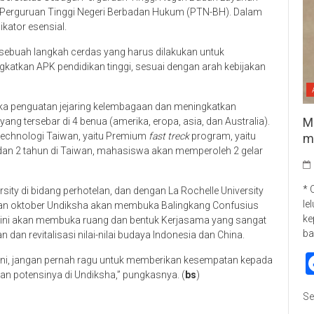
Perguruan Tinggi Negeri Berbadan Hukum (PTN-BH). Dalam
ikator esensial.
ebuah langkah cerdas yang harus dilakukan untuk
atkan APK pendidikan tinggi, sesuai dengan arah kebijakan
gka penguatan jejaring kelembagaan dan meningkatkan
M
g tersebar di 4 benua (amerika, eropa, asia, dan Australia).
 technologi Taiwan, yaitu Premium
fast treck
program, yaitu
m
 dan 2 tahun di Taiwan, mahasiswa akan memperoleh 2 gelar
* 
ty di bidang perhotelan, dan dengan La Rochelle University
le
lan oktober Undiksha akan membuka Balingkang Confusius
ke
s ini akan membuka ruang dan bentuk Kerjasama yang sangat
ba
an revitalisasi nilai-nilai budaya Indonesia dan China.
 ini, jangan pernah ragu untuk memberikan kesempatan kepada
n potensinya di Undiksha,” pungkasnya. (
bs
)
Se
p
re