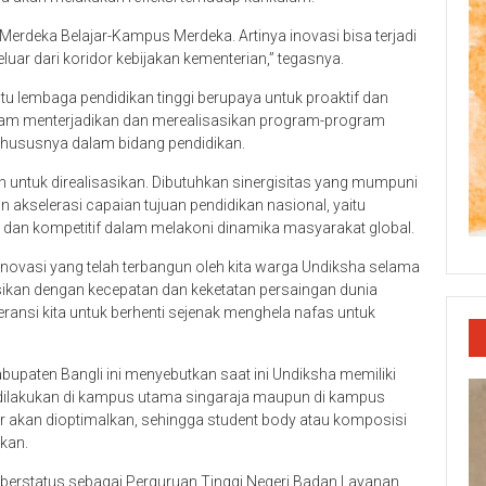
erdeka Belajar-Kampus Merdeka. Artinya inovasi bisa terjadi
luar dari koridor kebijakan kementerian,” tegasnya.
atu lembaga pendidikan tinggi berupaya untuk proaktif dan
lam menterjadikan dan merealisasikan program-program
khususnya dalam bidang pendidikan.
 untuk direalisasikan. Dibutuhkan sinergisitas yang mumpuni
akselerasi capaian tujuan pendidikan nasional, yaitu
n kompetitif dalam melakoni dinamika masyarakat global.
novasi yang telah terbangun oleh kita warga Undiksha selama
asikan dengan kecepatan dan keketatan persaingan dunia
eransi kita untuk berhenti sejenak menghela nafas untuk
upaten Bangli ini menyebutkan saat ini Undiksha memiliki
 dilakukan di kampus utama singaraja maupun di kampus
akan dioptimalkan, sehingga student body atau komposisi
kan.
ih berstatus sebagai Perguruan Tinggi Negeri Badan Layanan