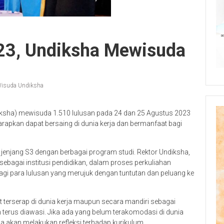
23, Undiksha Mewisuda
isuda Undiksha
iksha) mewisuda 1.510 lulusan pada 24 dan 25 Agustus 2023
arapkan dapat bersaing di dunia kerja dan bermanfaat bagi
gga jenjang S3 dengan berbagai program studi. Rektor Undiksha,
ebagai institusi pendidikan, dalam proses perkuliahan
gi para lulusan yang merujuk dengan tuntutan dan peluang ke
apat terserap di dunia kerja maupun secara mandiri sebagai
an terus diawasi. Jika ada yang belum terakomodasi di dunia
a akan melakukan refleksi terhadap kurikulum.