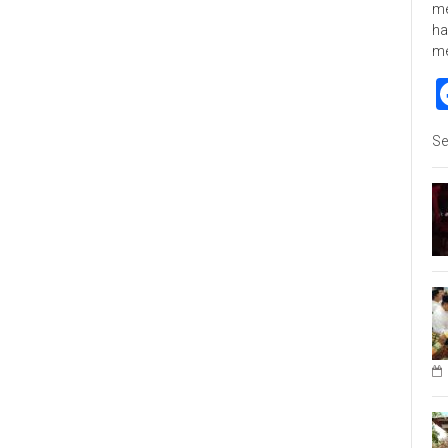
me
ha
m
Se