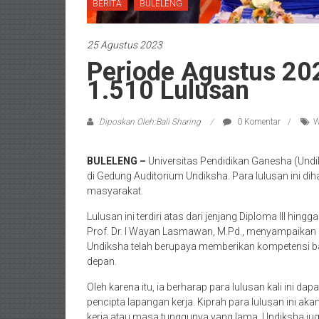
BERITA
BULELENG
25 Agustus 2023
Periode Agustus 20
1.510 Lulusan
Diposkan Oleh:Bali Sharing
0 Komentar
W
BULELENG –
Universitas Pendidikan Ganesha (Und
di Gedung Auditorium Undiksha. Para lulusan ini dih
masyarakat.
Lulusan ini terdiri atas dari jenjang Diploma III hin
Prof. Dr. I Wayan Lasmawan, M.Pd., menyampaikan s
Undiksha telah berupaya memberikan kompetensi ba
depan.
Oleh karena itu, ia berharap para lulusan kali ini d
pencipta lapangan kerja. Kiprah para lulusan ini ak
kerja atau masa tunggunya yang lama, Undiksha jug