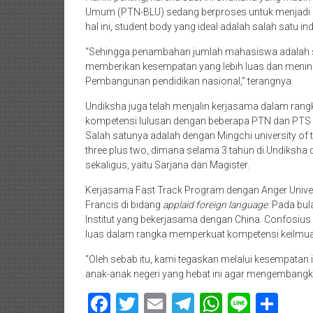
Umum (PTN-BLU) sedang berproses untuk menjadi 
hal ini, student body yang ideal adalah salah satu ind
“Sehingga penambahan jumlah mahasiswa adalah s
memberikan kesempatan yang lebih luas dan meningk
Pembangunan pendidikan nasional,” terangnya.
Undiksha juga telah menjalin kerjasama dalam ran
kompetensi lulusan dengan beberapa PTN dan PTS yan
Salah satunya adalah dengan Mingchi university of
three plus two, dimana selama 3 tahun di Undiksha
sekaligus, yaitu Sarjana dan Magister.
Kerjasama Fast Track Program dengan Anger Universi
Francis di bidang
applaid foreign language
. Pada bu
Institut yang bekerjasama dengan China. Confosiu
luas dalam rangka memperkuat kompetensi keilmuan d
“Oleh sebab itu, kami tegaskan melalui kesempatan
anak-anak negeri yang hebat ini agar mengembangka
Facebook
Twitter
Email
Telegram
WhatsAp
Line
Sha