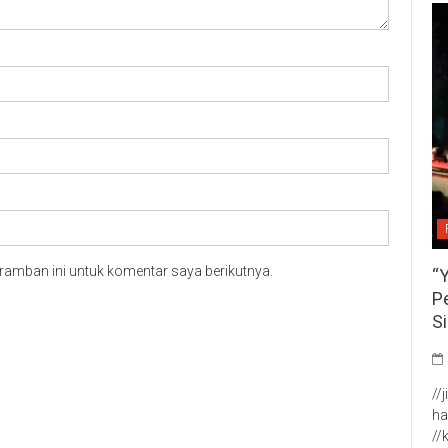
ramban ini untuk komentar saya berikutnya.
“
P
S
//
ha
//