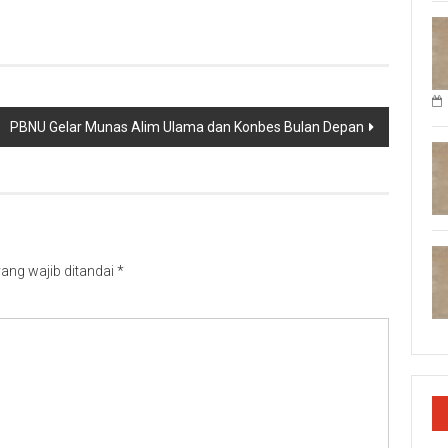
PBNU Gelar Munas Alim Ulama dan Konbes Bulan Depan
ang wajib ditandai
*