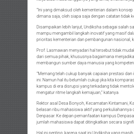
“Ini yang dimaksud oleh kementerian dalam konsep M
dimana saja, oleh siapa saja dengan catatan tidak ke
Disampaikan lebih lanjut, Undiksha sebagai salah s
mampu mengambil langkah inovatif yang masif da
prioritas kementerian dan pembangunan nasional, 
Prof. Lasmawan menyadari hal tersebut tidak mudah
dari semua pihak, khususnya bagaimana menjadikan 
membangun sumber daya manusia yang kompeten da
“Memang telah cukup banyak capaian prestasi dan i
ini. Namun hal itu belumlah cukup jika kita kompar
kampus di era disrupsi yang terkadang tidak mentol
mengatur ritme langkah kemajuan,” katanya.
Rektor asal Desa Bonyoh, Kecamatan Kintamani, Kab
belasan ribu mahasiswa aktif yang perkuliahannya
Denpasar. Ke depan pemanfaatan kampus Denpasar 
jumlah mahasiswa dapat ditingkatkan secara signifi
Hal ini penting, karena saat ini Undiksha yang mas