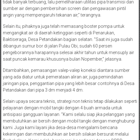
tidak banyak terbuang, lalu pemeliharaan utilitas pipa transmisi dan
sumber air dengan pembersihan screen dan pengawasan pintil
angin yang mempengaruhi tekanan air,” terangnya.
Selain itu, pihaknya juga telah memasang boster pompa untuk
mengangkat air di daerah ketinggian seperti di Penarukan,
Baktiseraga, Desa Petandakan bagian selatan. ”Saat ini juga sudah
dibangun sumur bor di jalan Pulau Obi, sudah 60 persen
pengeborannya harapannya selesai akhir tahun untuk mensuply air
saat puncak kemarau khususnya bulan Nopember,” jelasnya.
Ditambahkan, pemasangan valep-valep koneksi diantara sumber
yang ada diatur untuk pemerataan aliran air, juga pemindahan
jaringan pipa, penggantian pipa yang lebih besar contohnya di Desa
Petandakan dari pipa 3 dm menjadi 4 dm.
Selain upaya secara teknis, strategi non teknis tetap dilakukan seperti
pelayanan dengan mobil tangki dengan 4 buah armada untuk
antisipasi gangguan layanan. ”Kami selalu siap jika pelanggan yang
membutuhkan air bersih dengan mobil tangki dengan menghubungi
kami. Juga kami layani jika desa-desa mengalami bencana
kekeringan dan membutuhkan air bersih silakan bersurat melalui