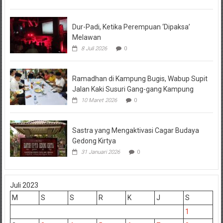
Dur-Padi, Ketika Perempuan ‘Dipaksa’
Melawan
8 Juli 2026
0
Ramadhan di Kampung Bugis, Wabup Supit
Jalan Kaki Susuri Gang-gang Kampung
10 Maret 2026
0
Sastra yang Mengaktivasi Cagar Budaya
Gedong Kirtya
31 Januari 2026
0
Juli 2023
M
S
S
R
K
J
S
1