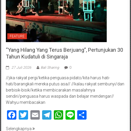
FEATURE
“Yang Hilang Yang Terus Berjuang”, Pertunjukan 30
Tahun Kudatuli di Singaraja
27 Juli 2026
Bali Sharing
0
//jika rakyat pergi/ketika penguasa pidato/kita harus hati-
hati/barangkali mereka putus asa// //kalau rakyat sembunyi/dan
berbisik-bisik/ketika membicarakan masalahnya
sendiri/penguasa harus waspada dan belajar mendengar//
Wahyu membacakan
Facebook
Twitter
Email
Telegram
WhatsApp
Line
Share
Selengkapnya