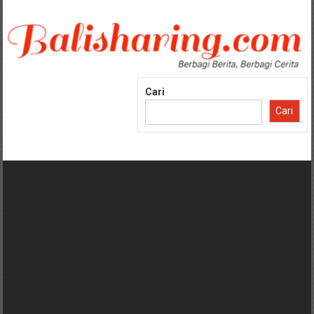
Lompat
ke
konten
Cari
Cari