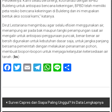
Perbekelnya. Kami selalu bersinergi, koordinasi dengan BPBD
Buleleng untuk antisipasi bencana kekeringan, BPBD telah memiliki
peta resiko bencana kekeringan di Buleleng dan ini merupakan
bentuk aksi sosial kami,” katanya.
Dirut Lestariana mengimbau agar selalu efisien menggunakan air,
menampung air pada bak maupun tangki penampungan saat air
mengalir untuk antisipasi penggunaan puncak, benar-benar air
bersih digunakan untuk kebutuhan dasar saja, untuk jangka panjang
bersama pemerintah dengan melakukan penanaman pohon,
membuat biopori-biopori untuk menjaga kelanjutan ketersediaan air
tanah. (
bs
)
Facebook
Twitter
Email
Telegram
WhatsApp
Line
Share
Navigasi
Survei Capres dan Siapa Paling Unggul? Ini Data Lengkapnya
pos