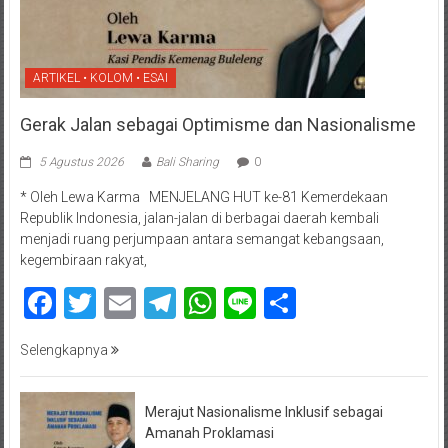
ARTIKEL • KOLOM • ESAI
Gerak Jalan sebagai Optimisme dan Nasionalisme
5 Agustus 2026
Bali Sharing
0
* Oleh Lewa Karma MENJELANG HUT ke-81 Kemerdekaan
Republik Indonesia, jalan-jalan di berbagai daerah kembali
menjadi ruang perjumpaan antara semangat kebangsaan,
kegembiraan rakyat,
Facebook
Twitter
Email
Telegram
WhatsApp
Line
Share
Selengkapnya
Merajut Nasionalisme Inklusif sebagai
Amanah Proklamasi