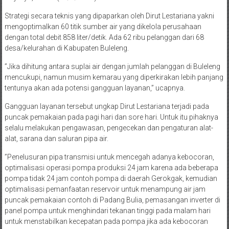
Strategi secara teknis yang dipaparkan oleh Dirut Lestariana yakni
mengoptimalkan 60 titik sumber air yang dikelola perusahaan
dengan total debit 858 liter/detik. Ada 62 ribu pelanggan dari 68
desa/kelurahan di Kabupaten Buleleng.
”Jika dihitung antara suplai air dengan jumlah pelanggan di Buleleng
mencukupi, namun musim kemarau yang diperkirakan lebih panjang
tentunya akan ada potensi gangguan layanan,” ucapnya.
Gangguan layanan tersebut ungkap Dirut Lestariana terjadi pada
puncak pemakaian pada pagi hari dan sore hari. Untuk itu pihaknya
selalu melakukan pengawasan, pengecekan dan pengaturan alat-
alat, sarana dan saluran pipa air.
”Penelusuran pipa transmisi untuk mencegah adanya kebocoran,
optimalisasi operasi pompa produksi 24 jam karena ada beberapa
pompa tidak 24 jam contoh pompa di daerah Gerokgak, kemudian
optimalisasi pemanfaatan reservoir untuk menampung air jam
puncak pemakaian contoh di Padang Bulia, pemasangan inverter di
panel pompa untuk menghindari tekanan tinggi pada malam hari
untuk menstabilkan kecepatan pada pompa jika ada kebocoran