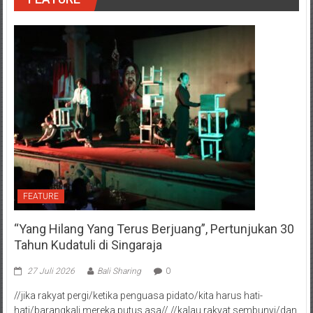
FEATURE
“Yang Hilang Yang Terus Berjuang”, Pertunjukan 30
Tahun Kudatuli di Singaraja
27 Juli 2026
Bali Sharing
0
//jika rakyat pergi/ketika penguasa pidato/kita harus hati-
hati/barangkali mereka putus asa// //kalau rakyat sembunyi/dan