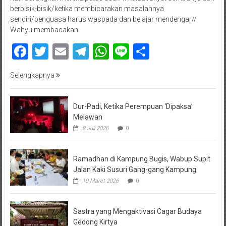
berbisik-bisik/ketika membicarakan masalahnya
sendiri/penguasa harus waspada dan belajar mendengar//
Wahyu membacakan
Facebook
Twitter
Email
Telegram
WhatsApp
Line
Share
Selengkapnya
Dur-Padi, Ketika Perempuan ‘Dipaksa’
Melawan
8 Juli 2026
0
Ramadhan di Kampung Bugis, Wabup Supit
Jalan Kaki Susuri Gang-gang Kampung
10 Maret 2026
0
Sastra yang Mengaktivasi Cagar Budaya
Gedong Kirtya