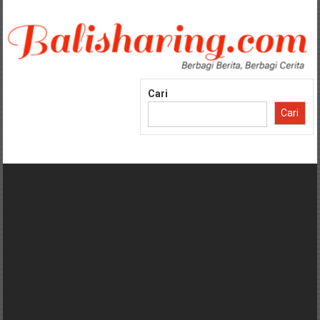
Lompat
ke
konten
Cari
Cari