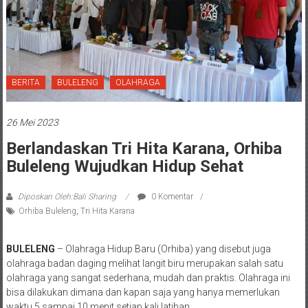
BERITA
BULELENG
OLAHRAGA
26 Mei 2023
Berlandaskan Tri Hita Karana, Orhiba
Buleleng Wujudkan Hidup Sehat
Diposkan Oleh:Bali Sharing
0 Komentar
Orhiba Buleleng
,
Tri Hita Karana
BULELENG
– Olahraga Hidup Baru (Orhiba) yang disebut juga
olahraga badan daging melihat langit biru merupakan salah satu
olahraga yang sangat sederhana, mudah dan praktis. Olahraga ini
bisa dilakukan dimana dan kapan saja yang hanya memerlukan
waktu 5 sampai 10 menit setiap kali latihan.