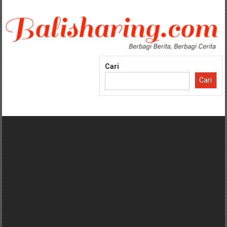
Lompat
ke
konten
Cari
Cari