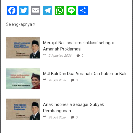
Facebook
Twitter
Email
Telegram
WhatsApp
Line
Share
Selengkapnya
Merajut Nasionalisme Inklusif sebagai
Amanah Proklamasi
2 Agustus 2026
0
MUI Bali Dan Dua Amanah Dari Gubernur Bali
28 Juli 2026
0
Anak Indonesia Sebagai Subyek
Pembangunan
24 Juli 2026
0