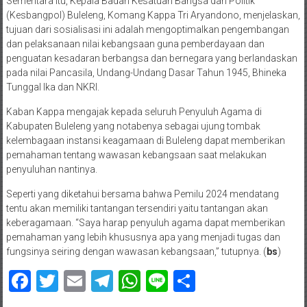
Sementara itu, Kepala Badan Kesatuan Bangsa dan Politik
(Kesbangpol) Buleleng, Komang Kappa Tri Aryandono, menjelaskan,
tujuan dari sosialisasi ini adalah mengoptimalkan pengembangan
dan pelaksanaan nilai kebangsaan guna pemberdayaan dan
penguatan kesadaran berbangsa dan bernegara yang berlandaskan
pada nilai Pancasila, Undang-Undang Dasar Tahun 1945, Bhineka
Tunggal Ika dan NKRI.
Kaban Kappa mengajak kepada seluruh Penyuluh Agama di
Kabupaten Buleleng yang notabenya sebagai ujung tombak
kelembagaan instansi keagamaan di Buleleng dapat memberikan
pemahaman tentang wawasan kebangsaan saat melakukan
penyuluhan nantinya.
Seperti yang diketahui bersama bahwa Pemilu 2024 mendatang
tentu akan memiliki tantangan tersendiri yaitu tantangan akan
keberagamaan. “Saya harap penyuluh agama dapat memberikan
pemahaman yang lebih khususnya apa yang menjadi tugas dan
fungsinya seiring dengan wawasan kebangsaan,” tutupnya. (
bs
)
Facebook
Twitter
Email
Telegram
WhatsApp
Line
Share