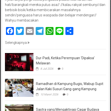
hati/barangkali mereka putus asa// //kalau rakyat sembunyi/dan
berbisik-bisik/ketika membicarakan masalahnya
sendiri/penguasa harus waspada dan belajar mendengar//
Wahyu membacakan
Facebook
Twitter
Email
Telegram
WhatsApp
Line
Share
Selengkapnya
Dur-Padi, Ketika Perempuan ‘Dipaksa’
Melawan
8 Juli 2026
0
Ramadhan di Kampung Bugis, Wabup Supit
Jalan Kaki Susuri Gang-gang Kampung
10 Maret 2026
0
Sastra yang Mengaktivasi Cagar Budaya