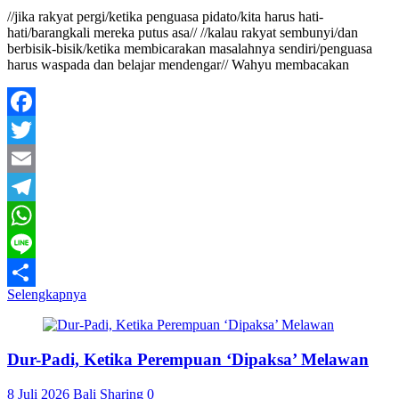
//jika rakyat pergi/ketika penguasa pidato/kita harus hati-
hati/barangkali mereka putus asa// //kalau rakyat sembunyi/dan
berbisik-bisik/ketika membicarakan masalahnya sendiri/penguasa
harus waspada dan belajar mendengar// Wahyu membacakan
Facebook
Twitter
Email
Telegram
WhatsApp
Line
Selengkapnya
Share
Dur-Padi, Ketika Perempuan ‘Dipaksa’ Melawan
8 Juli 2026
Bali Sharing
0