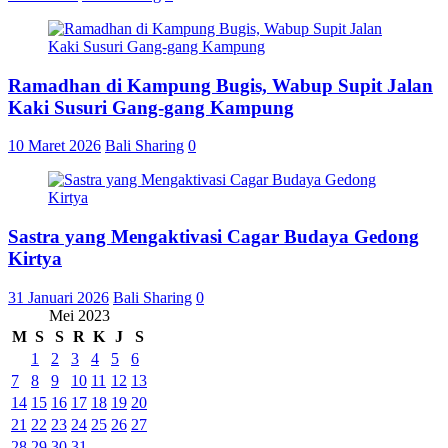
Ramadhan di Kampung Bugis, Wabup Supit Jalan
Kaki Susuri Gang-gang Kampung
10 Maret 2026
Bali Sharing
0
Sastra yang Mengaktivasi Cagar Budaya Gedong
Kirtya
31 Januari 2026
Bali Sharing
0
Mei 2023
M
S
S
R
K
J
S
1
2
3
4
5
6
7
8
9
10
11
12
13
14
15
16
17
18
19
20
21
22
23
24
25
26
27
28
29
30
31