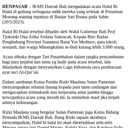
DENPASAR
– IKMS Daerah Bali mengadakan acara Halal Bi
Halal di gedung serbaguna milik mereka yang terletak di Perumnas
Monang-maning tepatnya di Banjar Sari Buana pada Sabtu
(20/5/2023).
Halal BI Halal tersebut dihadiri oleh Wakil Gubernur Bali Prof
Tjokorda Oka Artha Ardana Sukawati, Kepala Biro Badan
Penghubung Provinsi Sumatera Barat Yos Medinov, para tokoh,
sesepuh, dan warga Minangkabau se-Bali kurang lebih 3.000 orang.
Acara dibuka dengan Tari Pasambahan dalam rangka penyambutan
bagi para pejabat dan tamu yg hadir pada acara tersebut, lalu
dilanjutkan dengan menyanyikan Lagu Indonesia raya pembacaan
ayat suci Al-Qur’an.
Dalam sambutan Ketua Panitia Rizki Maulana Sutan Pamenan
menyampaikan selamat datang kepada para tamu undangan dan
mengucapkan terimakasih atas kerjasama antar panitia hingga
terwujudnya acara yang meraih ini. Ia memohon maaf jika terjadi
adanya kekurangan.
Rizki Maulana yang bergelar Sutan Pamenan juga Ketua Bidang
Pemuda IKMS Daerah Bali. Bang Rizki sapaan akrabnya
menyampaikan, Halal bi halal ini akan dimeriahkan artis-artis
Minang antara lain Daniel Mastro, Nabila Yuza, dan Keyboar Yulia