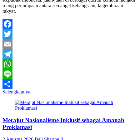
ruang perjumpaan antara semangat kebangsaan, kegembiraan
rakyat,
Facebook
Twitter
Email
Telegram
WhatsApp
Line
Selengkapnya
Share
Merajut Nasionalisme Inklusif sebagai Amanah
Proklamasi
2 Agustus 2026
Bali Sharing
0