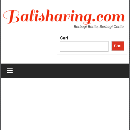
Lompat
ke
konten
Cari
Cari