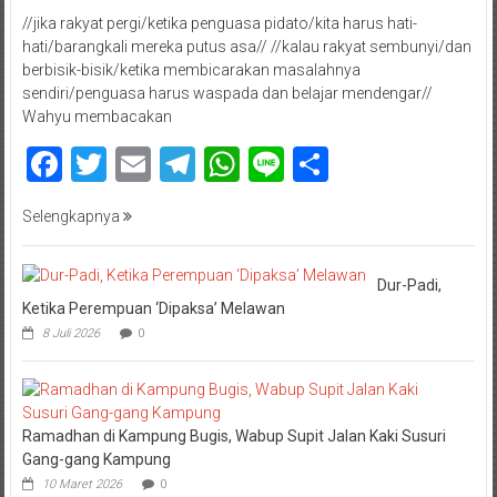
//jika rakyat pergi/ketika penguasa pidato/kita harus hati-
hati/barangkali mereka putus asa// //kalau rakyat sembunyi/dan
berbisik-bisik/ketika membicarakan masalahnya
sendiri/penguasa harus waspada dan belajar mendengar//
Wahyu membacakan
Facebook
Twitter
Email
Telegram
WhatsApp
Line
Share
Selengkapnya
Dur-Padi,
Ketika Perempuan ‘Dipaksa’ Melawan
8 Juli 2026
0
Ramadhan di Kampung Bugis, Wabup Supit Jalan Kaki Susuri
Gang-gang Kampung
10 Maret 2026
0