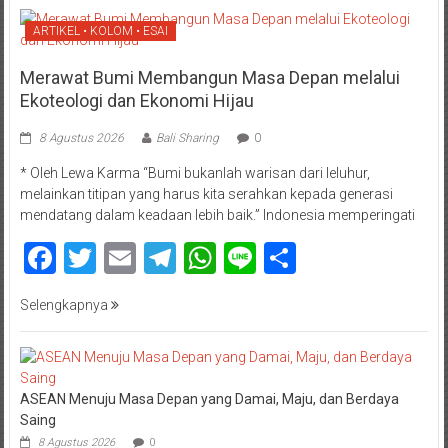
ARTIKEL • KOLOM • ESAI
Merawat Bumi Membangun Masa Depan melalui
Ekoteologi dan Ekonomi Hijau
8 Agustus 2026
Bali Sharing
0
* Oleh Lewa Karma “Bumi bukanlah warisan dari leluhur,
melainkan titipan yang harus kita serahkan kepada generasi
mendatang dalam keadaan lebih baik.” Indonesia memperingati
Facebook
Twitter
Email
Telegram
WhatsApp
Line
Share
Selengkapnya
ASEAN Menuju Masa Depan yang Damai, Maju, dan Berdaya
Saing
8 Agustus 2026
0