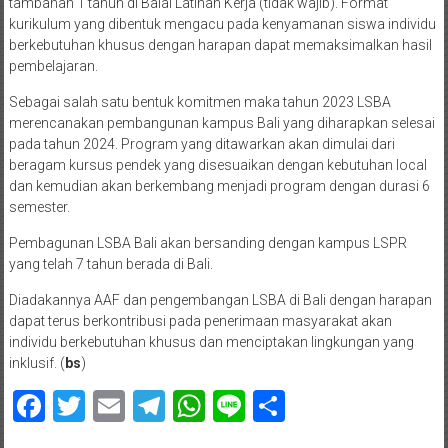
tambahan 1 tahun di Balai Latihan Kerja (tidak wajib). Format
kurikulum yang dibentuk mengacu pada kenyamanan siswa individu
berkebutuhan khusus dengan harapan dapat memaksimalkan hasil
pembelajaran.
Sebagai salah satu bentuk komitmen maka tahun 2023 LSBA
merencanakan pembangunan kampus Bali yang diharapkan selesai
pada tahun 2024. Program yang ditawarkan akan dimulai dari
beragam kursus pendek yang disesuaikan dengan kebutuhan local
dan kemudian akan berkembang menjadi program dengan durasi 6
semester.
Pembagunan LSBA Bali akan bersanding dengan kampus LSPR
yang telah 7 tahun berada di Bali.
Diadakannya AAF dan pengembangan LSBA di Bali dengan harapan
dapat terus berkontribusi pada penerimaan masyarakat akan
individu berkebutuhan khusus dan menciptakan lingkungan yang
inklusif. (
bs
)
Facebook
Twitter
Email
Telegram
WhatsApp
Line
Share