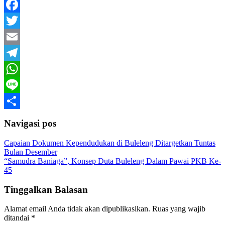
Facebook
Twitter
Email
Telegram
WhatsApp
Line
Share
Navigasi pos
Capaian Dokumen Kependudukan di Buleleng Ditargetkan Tuntas
Bulan Desember
“Samudra Baniaga”, Konsep Duta Buleleng Dalam Pawai PKB Ke-
45
Tinggalkan Balasan
Alamat email Anda tidak akan dipublikasikan.
Ruas yang wajib
ditandai
*