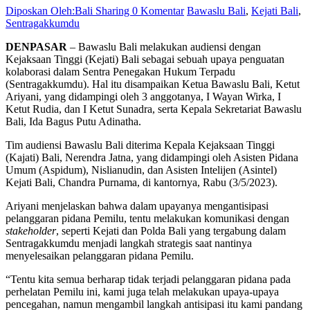
Diposkan Oleh:Bali Sharing
0 Komentar
Bawaslu Bali
,
Kejati Bali
,
Sentragakkumdu
DENPASAR
– Bawaslu Bali melakukan audiensi dengan
Kejaksaan Tinggi (Kejati) Bali sebagai sebuah upaya penguatan
kolaborasi dalam Sentra Penegakan Hukum Terpadu
(Sentragakkumdu). Hal itu disampaikan Ketua Bawaslu Bali, Ketut
Ariyani, yang didampingi oleh 3 anggotanya, I Wayan Wirka, I
Ketut Rudia, dan I Ketut Sunadra, serta Kepala Sekretariat Bawaslu
Bali, Ida Bagus Putu Adinatha.
Tim audiensi Bawaslu Bali diterima Kepala Kejaksaan Tinggi
(Kajati) Bali, Nerendra Jatna, yang didampingi oleh Asisten Pidana
Umum (Aspidum), Nislianudin, dan Asisten Intelijen (Asintel)
Kejati Bali, Chandra Purnama, di kantornya, Rabu (3/5/2023).
Ariyani menjelaskan bahwa dalam upayanya mengantisipasi
pelanggaran pidana Pemilu, tentu melakukan komunikasi dengan
stakeholder
, seperti Kejati dan Polda Bali yang tergabung dalam
Sentragakkumdu menjadi langkah strategis saat nantinya
menyelesaikan pelanggaran pidana Pemilu.
“Tentu kita semua berharap tidak terjadi pelanggaran pidana pada
perhelatan Pemilu ini, kami juga telah melakukan upaya-upaya
pencegahan, namun mengambil langkah antisipasi itu kami pandang