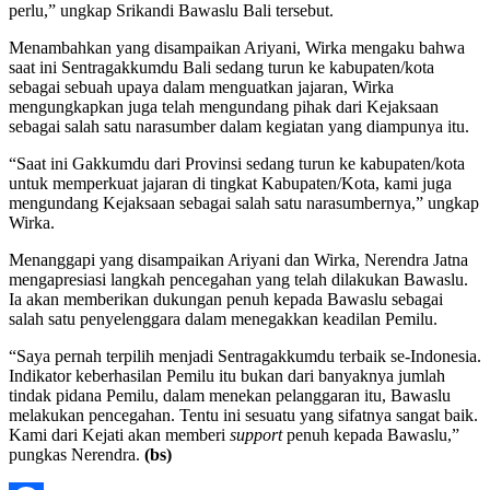
perlu,” ungkap Srikandi Bawaslu Bali tersebut.
Menambahkan yang disampaikan Ariyani, Wirka mengaku bahwa
saat ini Sentragakkumdu Bali sedang turun ke kabupaten/kota
sebagai sebuah upaya dalam menguatkan jajaran, Wirka
mengungkapkan juga telah mengundang pihak dari Kejaksaan
sebagai salah satu narasumber dalam kegiatan yang diampunya itu.
“Saat ini Gakkumdu dari Provinsi sedang turun ke kabupaten/kota
untuk memperkuat jajaran di tingkat Kabupaten/Kota, kami juga
mengundang Kejaksaan sebagai salah satu narasumbernya,” ungkap
Wirka.
Menanggapi yang disampaikan Ariyani dan Wirka, Nerendra Jatna
mengapresiasi langkah pencegahan yang telah dilakukan Bawaslu.
Ia akan memberikan dukungan penuh kepada Bawaslu sebagai
salah satu penyelenggara dalam menegakkan keadilan Pemilu.
“Saya pernah terpilih menjadi Sentragakkumdu terbaik se-Indonesia.
Indikator keberhasilan Pemilu itu bukan dari banyaknya jumlah
tindak pidana Pemilu, dalam menekan pelanggaran itu, Bawaslu
melakukan pencegahan. Tentu ini sesuatu yang sifatnya sangat baik.
Kami dari Kejati akan memberi
support
penuh kepada Bawaslu,”
pungkas Nerendra.
(bs)