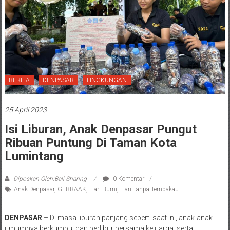
BERITA
DENPASAR
LINGKUNGAN
25 April 2023
Isi Liburan, Anak Denpasar Pungut
Ribuan Puntung Di Taman Kota
Lumintang
Diposkan Oleh:Bali Sharing
0 Komentar
Anak Denpasar
,
GEBRAAK
,
Hari Bumi
,
Hari Tanpa Tembakau
DENPASAR
– Di masa liburan panjang seperti saat ini, anak-anak
umumnya berkumpul dan berlibur bersama keluarga, serta