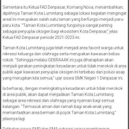
Sementara itu Ketua FAD Denpasar, Komang Nova, menambahkan,
dipilihnya Taman Kota Lumintang sebagai lokasi kegiatan mengingat
areal ini merupakan salah satu taman yang berfungsi menjadi paru-
paru kota. “Taman Kota Lumintang fungsinya sangat penting
sebagai penyuplai oksigen bagi ekosistem Kota Denpasar,” jelas
Ketua FAD Denpasar periode 2021-2023 ini.
Taman Kota Lumintang juga telah menjadi area favorit warga untuk
rekreasi keluarga dan olahraga serta merupakan kawasan bebas
rokok. “Sehingga melalui GEBRAAAK ini juga diharapkan akan
menjadi gerakan peningkatan kesadaran untuk tidak merokok di area
publik agar kawasan penyuplai oksigen ini terbebas dari polusi asap
yang merugikan kita semua,” ujar siswa SMK Negeri 1 Denpasar ini.
Ia berharap, dengan meningkatnya kesadaran untuk tidak merokok
di area publik, akan dapat menjadikan Taman Kota Lumintang
sebagai area rekreasi dan olahraga yang nyaman bagi semua
kalangan. “Termasuk aman dan ramah bagi anak-anak yang
memanfaatkan area bermain di pojok Taman Kota Lumintang,”
jelasnya lagi.
Pelibatan siswa SMP dan SMA sebagai upaya membangun