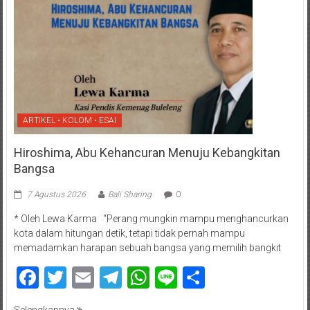
ARTIKEL • KOLOM • ESAI
Hiroshima, Abu Kehancuran Menuju Kebangkitan
Bangsa
7 Agustus 2026
Bali Sharing
0
* Oleh Lewa Karma “Perang mungkin mampu menghancurkan
kota dalam hitungan detik, tetapi tidak pernah mampu
memadamkan harapan sebuah bangsa yang memilih bangkit
Facebook
Twitter
Email
Telegram
WhatsApp
Line
Share