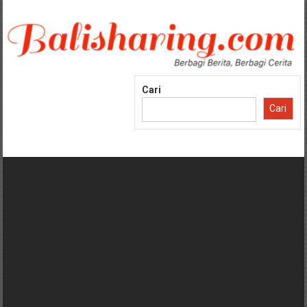
Lompat
ke
konten
Cari
Cari