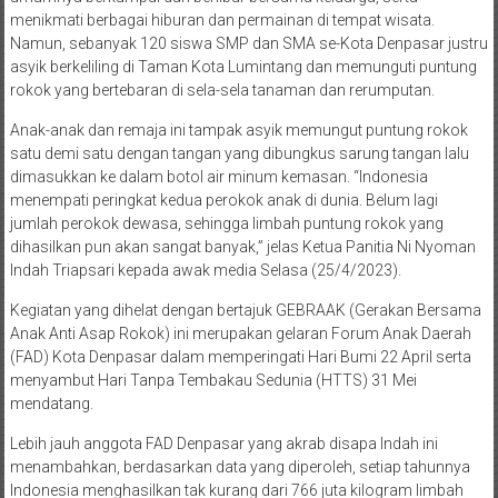
menikmati berbagai hiburan dan permainan di tempat wisata.
Namun, sebanyak 120 siswa SMP dan SMA se-Kota Denpasar justru
asyik berkeliling di Taman Kota Lumintang dan memunguti puntung
rokok yang bertebaran di sela-sela tanaman dan rerumputan.
Anak-anak dan remaja ini tampak asyik memungut puntung rokok
satu demi satu dengan tangan yang dibungkus sarung tangan lalu
dimasukkan ke dalam botol air minum kemasan. “Indonesia
menempati peringkat kedua perokok anak di dunia. Belum lagi
jumlah perokok dewasa, sehingga limbah puntung rokok yang
dihasilkan pun akan sangat banyak,” jelas Ketua Panitia Ni Nyoman
Indah Triapsari kepada awak media Selasa (25/4/2023).
Kegiatan yang dihelat dengan bertajuk GEBRAAK (Gerakan Bersama
Anak Anti Asap Rokok) ini merupakan gelaran Forum Anak Daerah
(FAD) Kota Denpasar dalam memperingati Hari Bumi 22 April serta
menyambut Hari Tanpa Tembakau Sedunia (HTTS) 31 Mei
mendatang.
Lebih jauh anggota FAD Denpasar yang akrab disapa Indah ini
menambahkan, berdasarkan data yang diperoleh, setiap tahunnya
Indonesia menghasilkan tak kurang dari 766 juta kilogram limbah