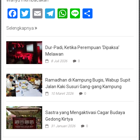
Wahyu membacakan
Facebook
Twitter
Email
Telegram
WhatsApp
Line
Share
Selengkapnya
Dur-Padi, Ketika Perempuan ‘Dipaksa’
Melawan
8 Juli 2026
0
Ramadhan di Kampung Bugis, Wabup Supit
Jalan Kaki Susuri Gang-gang Kampung
10 Maret 2026
0
Sastra yang Mengaktivasi Cagar Budaya
Gedong Kirtya
31 Januari 2026
0