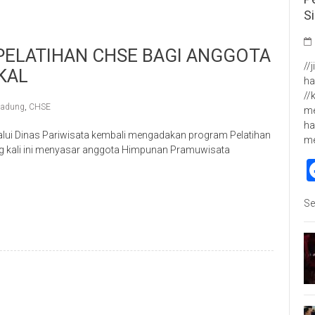
S
PELATIHAN CHSE BAGI ANGGOTA
//
KAL
ha
//
adung
,
CHSE
me
ha
i Dinas Pariwisata kembali mengadakan program Pelatihan
m
ang kali ini menyasar anggota Himpunan Pramuwisata
p
re
Se