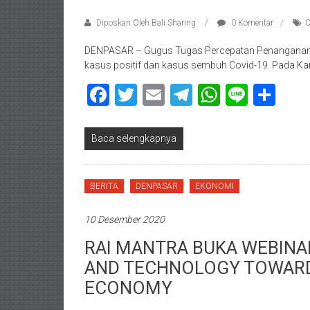
Diposkan Oleh:Bali Sharing
0 Komentar
C
DENPASAR – Gugus Tugas Percepatan Penanganan
kasus positif dan kasus sembuh Covid-19. Pada Ka
Facebook
Twitter
Email
Telegram
WhatsAp
Line
Sha
Baca selengkapnya
BERITA
DENPASAR
EKONOMI
10 Desember 2020
RAI MANTRA BUKA WEBINA
AND TECHNOLOGY TOWARD
ECONOMY