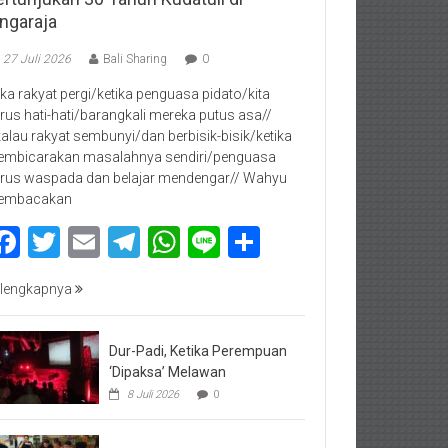
ingaraja
27 Juli 2026
Bali Sharing
0
jika rakyat pergi/ketika penguasa pidato/kita
rus hati-hati/barangkali mereka putus asa//
kalau rakyat sembunyi/dan berbisik-bisik/ketika
mbicarakan masalahnya sendiri/penguasa
rus waspada dan belajar mendengar// Wahyu
embacakan
Facebook
Twitter
Email
Telegram
WhatsApp
Line
Share
lengkapnya
Dur-Padi, Ketika Perempuan
‘Dipaksa’ Melawan
8 Juli 2026
0