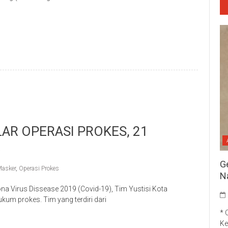
p
re
LAR OPERASI PROKES, 21
R
G
asker
,
Operasi Prokes
N
Virus Dissease 2019 (Covid-19), Tim Yustisi Kota
um prokes. Tim yang terdiri dari
* 
p
re
Ke