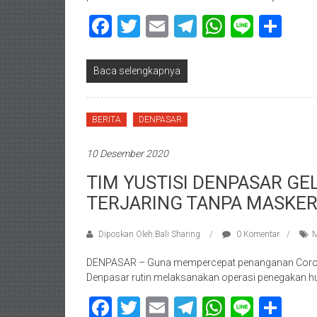
Facebook
Twitter
Email
Telegram
WhatsAp
Line
Sha
Baca selengkapnya
BERITA
DENPASAR
10 Desember 2020
TIM YUSTISI DENPASAR GE
TERJARING TANPA MASKE
Diposkan Oleh:Bali Sharing
0 Komentar
M
DENPASAR – Guna mempercepat penanganan Corona 
Denpasar rutin melaksanakan operasi penegakan huk
Facebook
Twitter
Email
Telegram
WhatsAp
Line
Sha