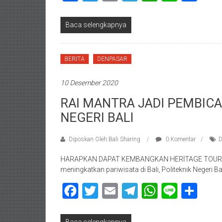
Baca selengkapnya
BERITA
DENPASAR
10 Desember 2020
RAI MANTRA JADI PEMBIC
NEGERI BALI
Diposkan Oleh:Bali Sharing
0 Komentar
D
HARAPKAN DAPAT KEMBANGKAN HERITAGE TOURIS
meningkatkan pariwisata di Bali, Politeknik Negeri 
Facebook
Twitter
Email
Telegram
WhatsAp
Line
Sha