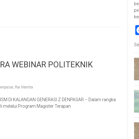
be
pe
ke
Se
ARA WEBINAR POLITEKNIK
enpasar
,
Rai Mantra
M DI KALANGAN GENERASI Z DENPASAR – Dalam rangka
Bali melalui Program Magister Terapan
p
re