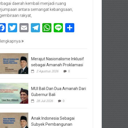
rbagai daerah kembali menjadi ruang
rjumpaan antara semangat kebangsaan,
gembiraan rakyat,
Facebook
Twitter
Email
Telegram
WhatsApp
Line
Share
lengkapnya
Merajut Nasionalisme Inklusif
sebagai Amanah Proklamasi
2 Agustus 2026
0
MUI Bali Dan Dua Amanah Dari
Gubernur Bali
28 Juli 2026
0
Anak Indonesia Sebagai
Subyek Pembangunan