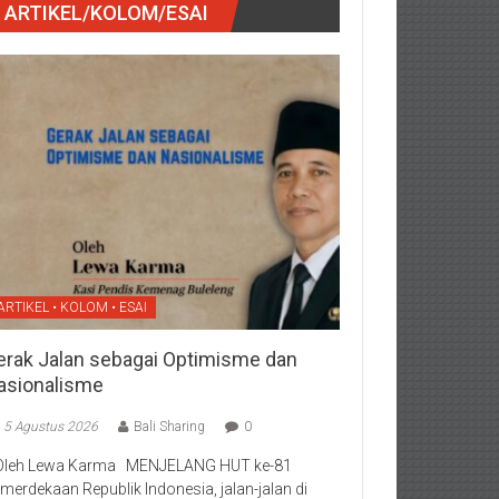
ARTIKEL/KOLOM/ESAI
ARTIKEL • KOLOM • ESAI
erak Jalan sebagai Optimisme dan
asionalisme
5 Agustus 2026
Bali Sharing
0
Oleh Lewa Karma MENJELANG HUT ke-81
merdekaan Republik Indonesia, jalan-jalan di