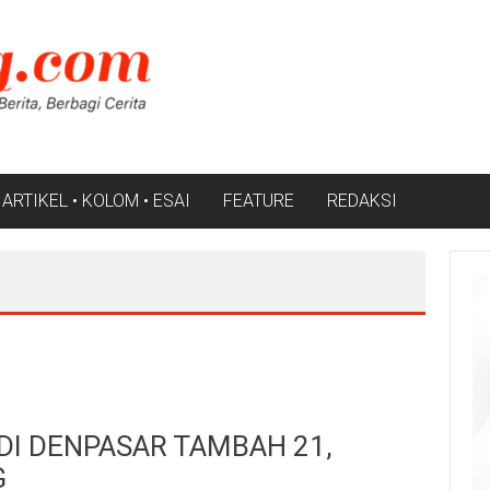
ARTIKEL • KOLOM • ESAI
FEATURE
REDAKSI
0
DI DENPASAR TAMBAH 21,
G