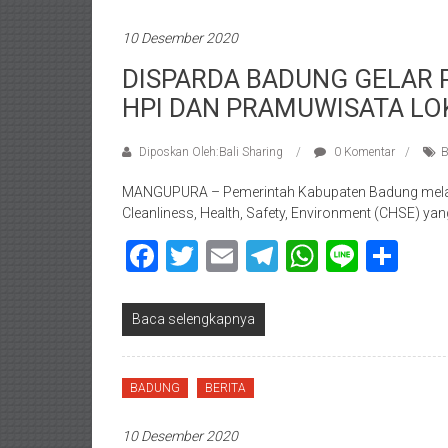
10 Desember 2020
DISPARDA BADUNG GELAR 
HPI DAN PRAMUWISATA LO
Diposkan Oleh:Bali Sharing
0 Komentar
B
MANGUPURA – Pemerintah Kabupaten Badung melalu
Cleanliness, Health, Safety, Environment (CHSE) y
Facebook
Twitter
Email
Telegram
WhatsAp
Line
Sha
Baca selengkapnya
BADUNG
BERITA
10 Desember 2020