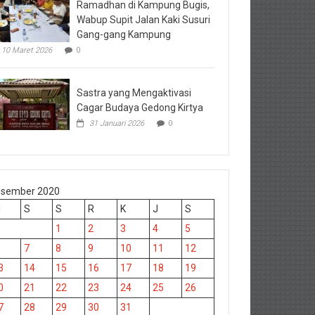
Ramadhan di Kampung Bugis,
Wabup Supit Jalan Kaki Susuri
Gang-gang Kampung
10 Maret 2026
0
Sastra yang Mengaktivasi
Cagar Budaya Gedong Kirtya
31 Januari 2026
0
sember 2020
M
S
S
R
K
J
S
1
2
3
4
5
7
8
9
10
11
12
3
14
15
16
17
18
19
0
21
22
23
24
25
26
7
28
29
30
31