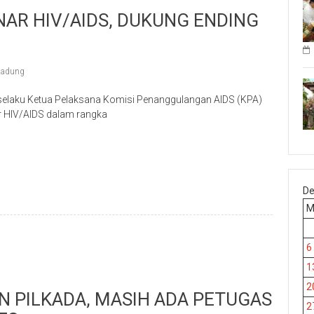
NAR HIV/AIDS, DUKUNG ENDING
adung
selaku Ketua Pelaksana Komisi Penanggulangan AIDS (KPA)
 HIV/AIDS dalam rangka
p
re
De
6
1
2
N PILKADA, MASIH ADA PETUGAS
2