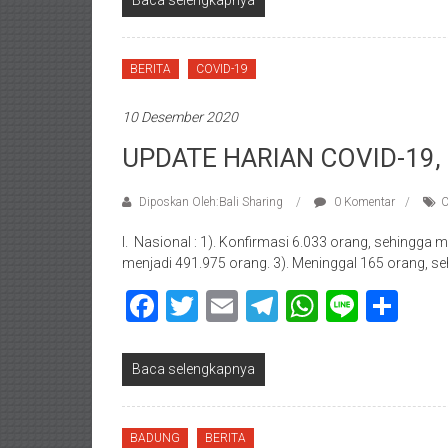
Baca selengkapnya
BERITA
COVID-19
10 Desember 2020
UPDATE HARIAN COVID-19,
Diposkan Oleh:Bali Sharing
0 Komentar
C
I. Nasional : 1). Konfirmasi 6.033 orang, sehingga
menjadi 491.975 orang. 3). Meninggal 165 orang, s
Facebook
Twitter
Email
Telegram
WhatsAp
Line
Sha
Baca selengkapnya
BADUNG
BERITA