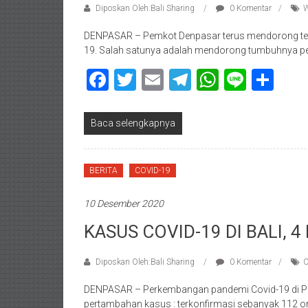
Diposkan Oleh:Bali Sharing
0 Komentar
W
DENPASAR – Pemkot Denpasar terus mendorong ter
19. Salah satunya adalah mendorong tumbuhnya pe
Facebook
Twitter
Email
Telegram
WhatsAp
Line
Sha
Baca selengkapnya
BERITA
COVID-19
10 Desember 2020
KASUS COVID-19 DI BALI, 
Diposkan Oleh:Bali Sharing
0 Komentar
C
DENPASAR – Perkembangan pandemi Covid-19 di Pro
pertambahan kasus : terkonfirmasi sebanyak 112 or