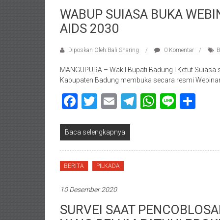
WABUP SUIASA BUKA WEBI
AIDS 2030
Diposkan Oleh:Bali Sharing
0 Komentar
B
MANGUPURA – Wakil Bupati Badung I Ketut Suiasa 
Kabupaten Badung membuka secara resmi Webinar
Facebook
Twitter
Email
Telegram
WhatsAp
Line
Sha
Baca selengkapnya
BERITA
PILKADA
10 Desember 2020
SURVEI SAAT PENCOBLOSA