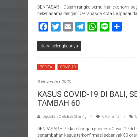
DENPASAR – Dalam rangka pemulihan ekonomi bagi
bekerjasama dengan Dekranasda Kota Denpasar dan
Facebook
Twitter
Email
Telegram
WhatsAp
Line
Sha
Baca selengkapnya
BERITA
COVID-19
3 November 2020
KASUS COVID-19 DI BALI, 
TAMBAH 60
Diposkan Oleh:Bali Sharing
0 Komentar
C
DENPASAR – Perkembangan pandemi Covid-19 di Prov
pertambahan kasus terkonfirmasi sebanyak 60 oran