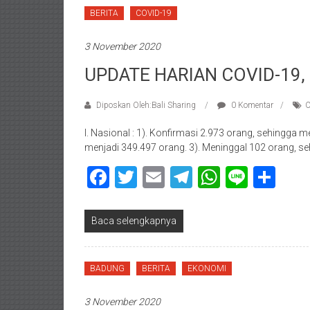
BERITA
COVID-19
3 November 2020
UPDATE HARIAN COVID-19,
Diposkan Oleh:Bali Sharing
0 Komentar
C
I. Nasional : 1). Konfirmasi 2.973 orang, sehingga
menjadi 349.497 orang. 3). Meninggal 102 orang, s
Facebook
Twitter
Email
Telegram
WhatsAp
Line
Sha
Baca selengkapnya
BADUNG
BERITA
EKONOMI
3 November 2020