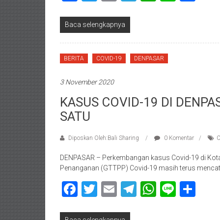
Baca selengkapnya
BERITA
COVID-19
DENPASAR
3 November 2020
KASUS COVID-19 DI DENP
SATU
Diposkan Oleh:Bali Sharing
0 Komentar
C
DENPASAR – Perkembangan kasus Covid-19 di Kota
Penanganan (GTTPP) Covid-19 masih terus mencat
Facebook
Twitter
Email
Telegram
WhatsAp
Line
Sha