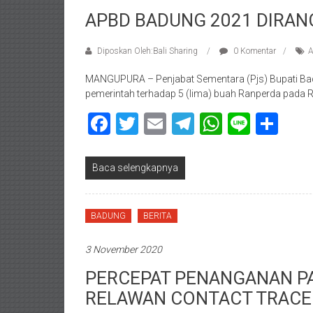
APBD BADUNG 2021 DIRANC
Diposkan Oleh:Bali Sharing
0 Komentar
A
MANGUPURA – Penjabat Sementara (Pjs) Bupati Bad
pemerintah terhadap 5 (lima) buah Ranperda pada 
Facebook
Twitter
Email
Telegram
WhatsAp
Line
Sha
Baca selengkapnya
BADUNG
BERITA
3 November 2020
PERCEPAT PENANGANAN P
RELAWAN CONTACT TRACE