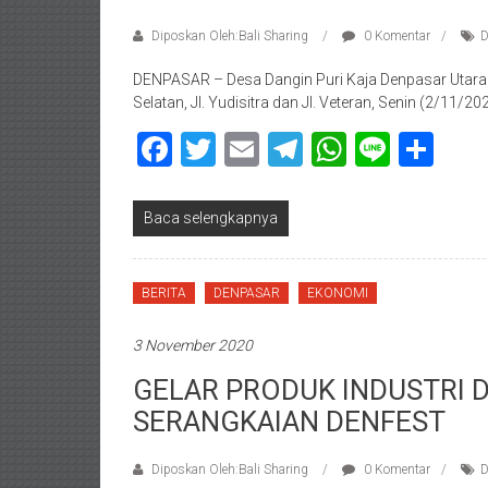
Diposkan Oleh:Bali Sharing
0 Komentar
D
DENPASAR – Desa Dangin Puri Kaja Denpasar Utara
Selatan, Jl. Yudisitra dan Jl. Veteran, Senin (2/11/20
Facebook
Twitter
Email
Telegram
WhatsAp
Line
Sha
Baca selengkapnya
BERITA
DENPASAR
EKONOMI
3 November 2020
GELAR PRODUK INDUSTRI
SERANGKAIAN DENFEST
Diposkan Oleh:Bali Sharing
0 Komentar
D