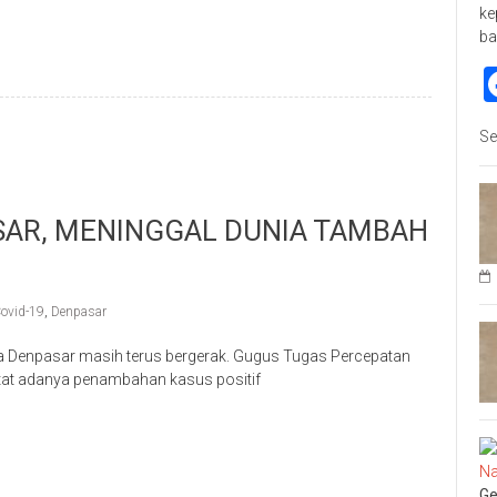
ke
ba
Se
ASAR, MENINGGAL DUNIA TAMBAH
ovid-19
,
Denpasar
 Denpasar masih terus bergerak. Gugus Tugas Percepatan
at adanya penambahan kasus positif
p
re
Ge