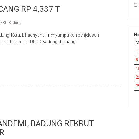
ANG RP 4,337 T
PBD Badung
No
ung, Ketut Lihadnyana, menyampaikan penjelasan
Rapat Paripurna DPRD Badung di Ruang
1
p
re
8
1
2
2
ANDEMI, BADUNG REKRUT
R