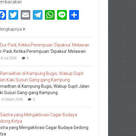
embacakan
Facebook
Twitter
Email
Telegram
WhatsApp
Line
Share
lengkapnya
r-Padi, Ketika Perempuan ‘Dipaksa’ Melawan
8 Juli 2026
0
madhan di Kampung Bugis, Wabup Supit Jalan
ki Susuri Gang-gang Kampung
10 Maret 2026
0
stra yang Mengaktivasi Cagar Budaya Gedong
rtya