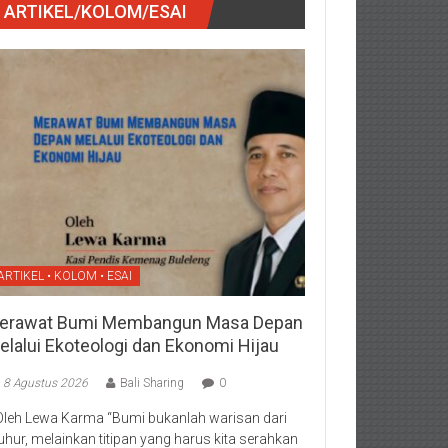
ARTIKEL/KOLOM/ESAI
ARTIKEL • KOLOM • ESAI
erawat Bumi Membangun Masa Depan
elalui Ekoteologi dan Ekonomi Hijau
8 Agustus 2026
Bali Sharing
0
Oleh Lewa Karma “Bumi bukanlah warisan dari
luhur, melainkan titipan yang harus kita serahkan