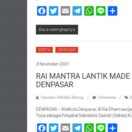
Facebook
Twitter
Email
Telegram
WhatsAp
Line
Sha
Baca selengkapnya
BERITA
DENPASAR
3 November 2020
RAI MANTRA LANTIK MADE
DENPASAR
Diposkan Oleh:Bali Sharing
0 Komentar
D
DENPASAR – Walikota Denpasar, IB Rai Dharmawija
Toya sebagai Penjabat Sekretaris Daerah (Sekda) 
Facebook
Twitter
Email
Telegram
WhatsAp
Line
Sha