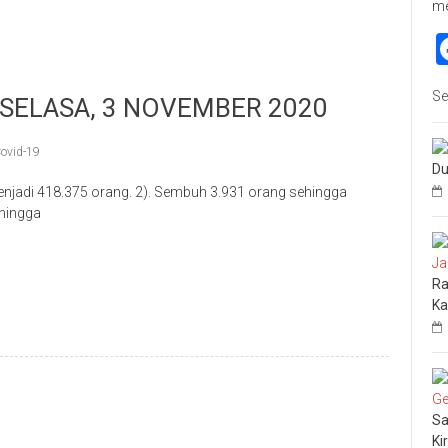
m
Se
 SELASA, 3 NOVEMBER 2020
ovid-19
Du
 menjadi 418.375 orang. 2). Sembuh 3.931 orang sehingga
ehingga
p
re
Ra
Ka
Sa
Ki