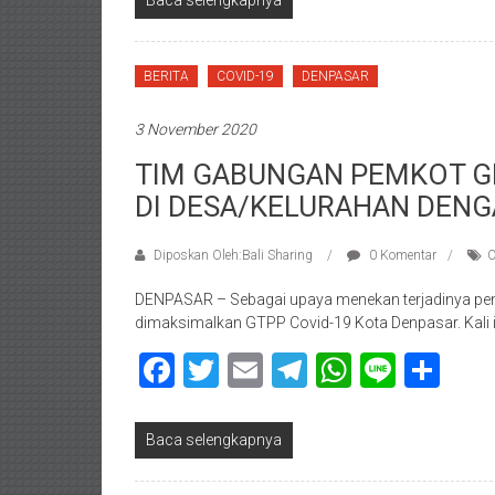
Baca selengkapnya
BERITA
COVID-19
DENPASAR
3 November 2020
TIM GABUNGAN PEMKOT GE
DI DESA/KELURAHAN DENG
Diposkan Oleh:Bali Sharing
0 Komentar
C
DENPASAR – Sebagai upaya menekan terjadinya penul
dimaksimalkan GTPP Covid-19 Kota Denpasar. Kali
Facebook
Twitter
Email
Telegram
WhatsAp
Line
Sha
Baca selengkapnya