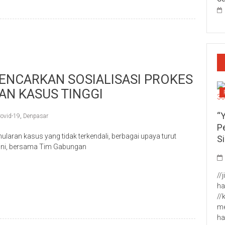
NCARKAN SOSIALISASI PROKES
AN KASUS TINGGI
“
ovid-19
,
Denpasar
P
aran kasus yang tidak terkendali, berbagai upaya turut
S
 ini, bersama Tim Gabungan
p
re
//
ha
//
me
ha