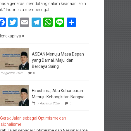
pada generasi mendatang dalam keadaan lebih
ik.” Indonesia memperingati
Facebook
Twitter
Email
Telegram
WhatsApp
Line
Share
lengkapnya
ASEAN Menuju Masa Depan
yang Damai, Maju, dan
Berdaya Saing
8 Agustus 2026
0
Hiroshima, Abu Kehancuran
Menuju Kebangkitan Bangsa
7 Agustus 2026
0
rak Jalan sebagai Optimisme dan Nasionalisme