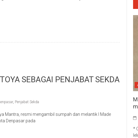
p
re
 TOYA SEBAGAI PENJABAT SEKDA
M
enpasar
,
Penjabat Sekda
m
ya Mantra, resmi mengambil sumpah dan melantik I Made
Kota Denpasar pada
* 
p
re
le