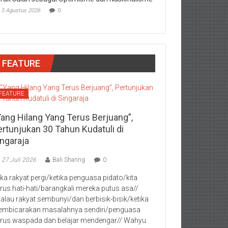
5 Agustus 2026
0
FEATURE
FEATURE
Yang Hilang Yang Terus Berjuang”,
ertunjukan 30 Tahun Kudatuli di
ingaraja
27 Juli 2026
Bali Sharing
0
jika rakyat pergi/ketika penguasa pidato/kita
rus hati-hati/barangkali mereka putus asa//
kalau rakyat sembunyi/dan berbisik-bisik/ketika
mbicarakan masalahnya sendiri/penguasa
rus waspada dan belajar mendengar// Wahyu