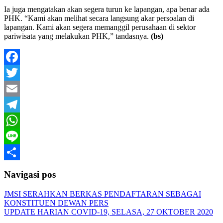
Ia juga mengatakan akan segera turun ke lapangan, apa benar ada
PHK. “Kami akan melihat secara langsung akar persoalan di
lapangan. Kami akan segera memanggil perusahaan di sektor
pariwisata yang melakukan PHK,” tandasnya.
(bs)
Facebook
Twitter
Email
Telegram
WhatsApp
Line
Share
Navigasi pos
JMSI SERAHKAN BERKAS PENDAFTARAN SEBAGAI
KONSTITUEN DEWAN PERS
UPDATE HARIAN COVID-19, SELASA, 27 OKTOBER 2020