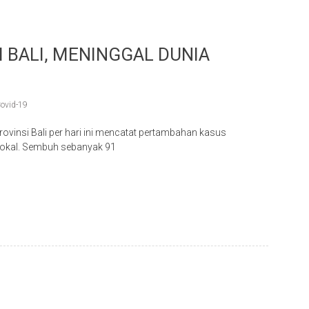
I BALI, MENINGGAL DUNIA
ovid-19
insi Bali per hari ini mencatat pertambahan kasus
 lokal. Sembuh sebanyak 91
p
re