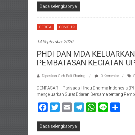
Baca selengkapnya
BERITA
COVID-19
14 September 2020
PHDI DAN MDA KELUARKAN
PEMBATASAN KEGIATAN U
Diposkan Oleh:Bali Sharing
0 Komentar
G
DENPASAR – Parisada Hindu Dharma Indonesia (PHDI)
mengeluarkan Surat Edaran Bersama tentang Pemb
Facebook
Twitter
Email
Telegram
WhatsAp
Line
Sha
Baca selengkapnya