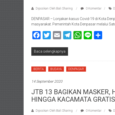
Diposkan Oleh:Bali Sharing
0 Komentar
D
DENPASAR – Lonjakan kasus Covid-19 di Kota Denpa
masyarakat. Pemerintah Kota Denpasar melalui Sat
Facebook
Twitter
Email
Telegram
WhatsAp
Line
Sha
Baca selengkapnya
BERITA
BUDAYA
DENPASAR
14 September 2020
JTB 13 BAGIKAN MASKER, 
HINGGA KACAMATA GRATIS
Diposkan Oleh:Bali Sharing
0 Komentar
D