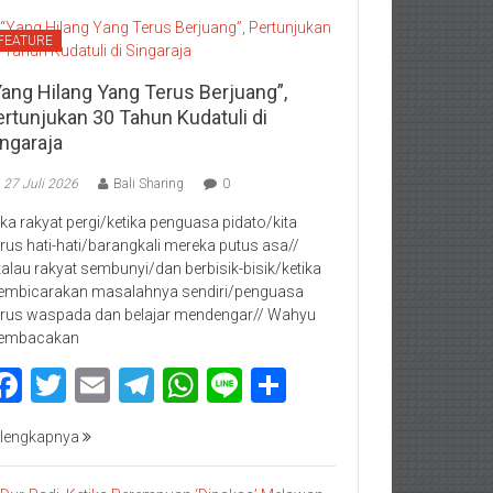
FEATURE
Yang Hilang Yang Terus Berjuang”,
ertunjukan 30 Tahun Kudatuli di
ingaraja
27 Juli 2026
Bali Sharing
0
jika rakyat pergi/ketika penguasa pidato/kita
rus hati-hati/barangkali mereka putus asa//
kalau rakyat sembunyi/dan berbisik-bisik/ketika
mbicarakan masalahnya sendiri/penguasa
rus waspada dan belajar mendengar// Wahyu
embacakan
Facebook
Twitter
Email
Telegram
WhatsApp
Line
Share
lengkapnya