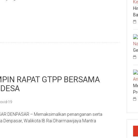
p
re
Hi
Ba
Ge
MPIN RAPAT GTPP BERSAMA
Me
NDESA
Pr
ovid-19
R DENPASAR – Memaksimalkan penanganan serta
 Denpasar, Walikota IB Rai Dharmawijaya Mantra