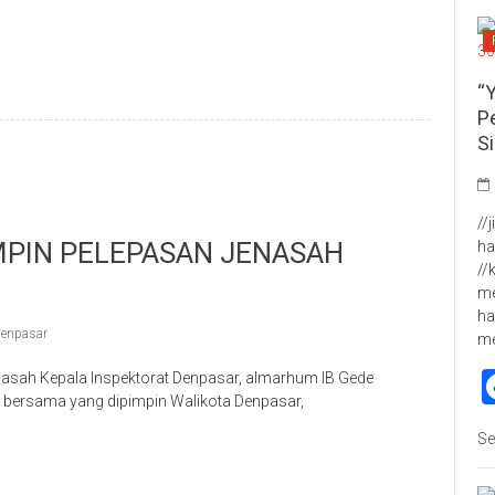
p
re
“
P
S
//
MPIN PELEPASAN JENASAH
ha
//
me
ha
enpasar
m
sah Kepala Inspektorat Denpasar, almarhum IB Gede
a bersama yang dipimpin Walikota Denpasar,
p
re
Se