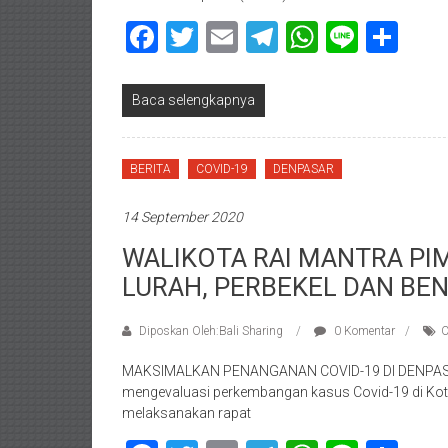
Facebook
Twitter
Email
Telegram
WhatsAp
Line
Sha
Baca selengkapnya
BERITA
COVID-19
DENPASAR
14 September 2020
WALIKOTA RAI MANTRA PI
LURAH, PERBEKEL DAN BE
Diposkan Oleh:Bali Sharing
0 Komentar
C
MAKSIMALKAN PENANGANAN COVID-19 DI DENPASA
mengevaluasi perkembangan kasus Covid-19 di Kota
melaksanakan rapat