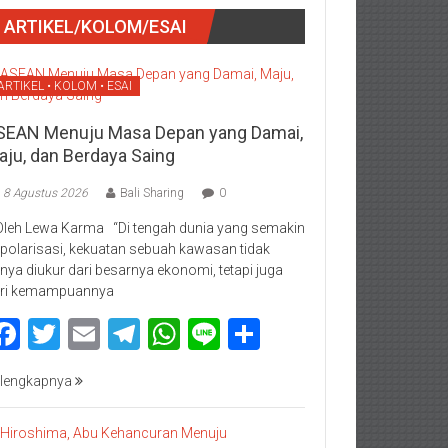
ARTIKEL/KOLOM/ESAI
ARTIKEL • KOLOM • ESAI
SEAN Menuju Masa Depan yang Damai,
aju, dan Berdaya Saing
8 Agustus 2026
Bali Sharing
0
Oleh Lewa Karma “Di tengah dunia yang semakin
rpolarisasi, kekuatan sebuah kawasan tidak
nya diukur dari besarnya ekonomi, tetapi juga
ri kemampuannya
Facebook
Twitter
Email
Telegram
WhatsApp
Line
Share
lengkapnya