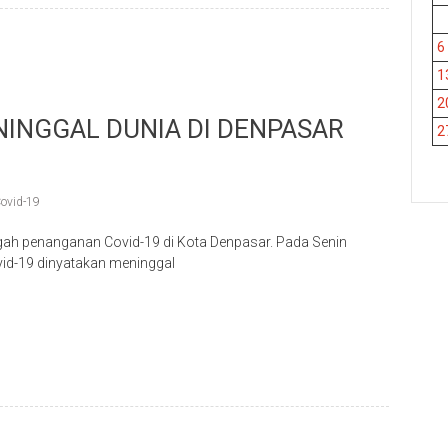
6
1
2
ENINGGAL DUNIA DI DENPASAR
2
ovid-19
ah penanganan Covid-19 di Kota Denpasar. Pada Senin
vid-19 dinyatakan meninggal
p
re