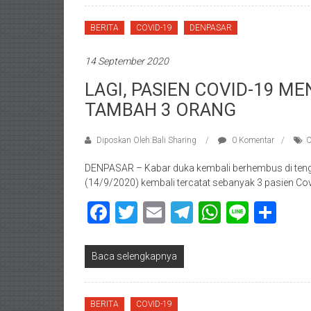
BERITA
COVID-19
DENPASAR
14 September 2020
LAGI, PASIEN COVID-19 M
TAMBAH 3 ORANG
Diposkan Oleh:Bali Sharing
0 Komentar
C
DENPASAR – Kabar duka kembali berhembus di teng
(14/9/2020) kembali tercatat sebanyak 3 pasien Co
Facebook
Twitter
Email
Telegram
WhatsAp
Line
Sha
Baca selengkapnya
BERITA
COVID-19