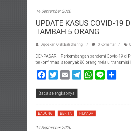
14 September 2020
UPDATE KASUS COVID-19 D
TAMBAH 5 ORANG
Diposkan Oleh:Bali Sharing
0 Komentar
C
DENPASAR – Perkembangan pandemi Covid-19 di Prov
terkonfirmasi sebanyak 86 orang melalui transmisi
Facebook
Twitter
Email
Telegram
WhatsAp
Line
Sha
Baca selengkapnya
BADUNG
BERITA
PILKADA
14 September 2020