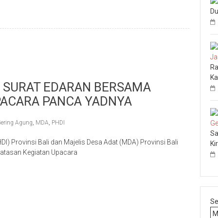
Du
Ra
Ka
 SURAT EDARAN BERSAMA
PACARA PANCA YADNYA
ering Agung
,
MDA
,
PHDI
Sa
 Provinsi Bali dan Majelis Desa Adat (MDA) Provinsi Bali
Ki
atasan Kegiatan Upacara
p
re
Se