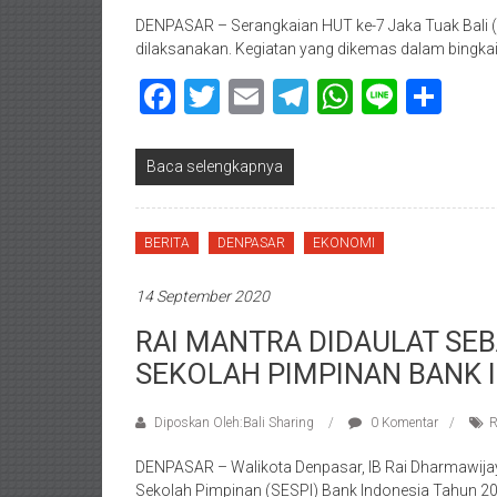
DENPASAR – Serangkaian HUT ke-7 Jaka Tuak Bali (J
dilaksanakan. Kegiatan yang dikemas dalam bingkai
Facebook
Twitter
Email
Telegram
WhatsAp
Line
Sha
Baca selengkapnya
BERITA
DENPASAR
EKONOMI
14 September 2020
RAI MANTRA DIDAULAT SE
SEKOLAH PIMPINAN BANK 
Diposkan Oleh:Bali Sharing
0 Komentar
R
DENPASAR – Walikota Denpasar, IB Rai Dharmawijay
Sekolah Pimpinan (SESPI) Bank Indonesia Tahun 2