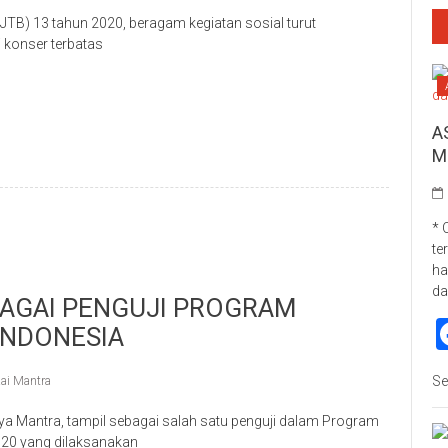
TB) 13 tahun 2020, beragam kegiatan sosial turut
 konser terbatas
p
re
A
M
* 
te
ha
da
BAGAI PENGUJI PROGRAM
INDONESIA
Se
ai Mantra
a Mantra, tampil sebagai salah satu penguji dalam Program
020 yang dilaksanakan