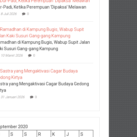
r-Padi, Ketika Perempuan ‘Dipaksa’ Melawan
8 Juli 2026
0
madhan di Kampung Bugis, Wabup Supit Jalan
ki Susuri Gang-gang Kampung
10 Maret 2026
0
stra yang Mengaktivasi Cagar Budaya Gedong
rtya
31 Januari 2026
0
ptember 2020
M
S
S
R
K
J
S