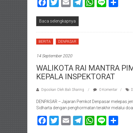
Facebook
Twitter
Email
Telegram
WhatsAp
Line
Sha
Baca selengkapnya
BERITA
DENPASAR
14 September 2020
WALIKOTA RAI MANTRA PI
KEPALA INSPEKTORAT
Diposkan Oleh:Bali Sharing
0 Komentar
D
DENPASAR – Jajaran Pemkot Denpasar melepas jena
Sidharta dengan penghormatan terakhir melalui do
Facebook
Twitter
Email
Telegram
WhatsAp
Line
Sha