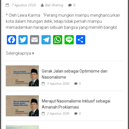
7 Agustus 2026
Bali Sharing
0
* Oleh Lewa Karma “Perang mungkin mampu menghancurkan
kota dalam hitungan detik, tetapi tidak pernah mampu
memadamkan harapan sebuah bangsa yang memilih bangkit
Facebook
Twitter
Email
Telegram
WhatsApp
Line
Share
Selengkapnya
Gerak Jalan sebagai Optimisme dan
Nasionalisme
5 Agustus 2026
0
Merajut Nasionalisme Inklusif sebagai
Amanah Proklamasi
2 Agustus 2026
0