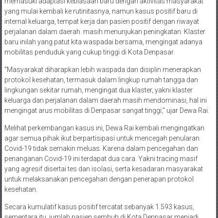
memasuki adaptasi kebiasaan baru dengan aktivitas masyarakat
yang mulai kembali ke rutinitasnya, namun kasus positif baru di
internal keluarga, tempat kerja dan pasien positif dengan riwayat
perjalanan dalam daerah masih menunjukan peningkatan. Klaster
baru inilah yang patut kita waspadai bersama, mengingat adanya
mobilitas penduduk yang cukup tinggi di Kota Denpasar.
“Masyarakat diharapkan lebih waspada dan disiplin menerapkan
protokol kesehatan, termasuk dalam lingkup rumah tangga dan
lingkungan sekitar rumah, mengingat dua klaster, yakni klaster
keluarga dan perjalanan dalam daerah masih mendominasi, hal ini
mengingat arus mobilitas di Denpasar sangat tinggi,” ujar Dewa Rai.
Melihat perkembangan kasus ini, Dewa Rai kembali mengingatkan
agar semua pihak ikut berpartisipasi untuk mencegah penularan
Covid-19 tidak semakin meluas. Karena dalam pencegahan dan
penanganan Covid-19 ini terdapat dua cara. Yakni tracing masif
yang agresif disertai tes dan isolasi, serta kesadaran masyarakat
untuk melaksanakan pencegahan dengan penerapan protokol
kesehatan.
Secara kumulatif kasus positif tercatat sebanyak 1.593 kasus,
sementara itu, jumlah pasien sembuh di Kota Denpasar menjadi