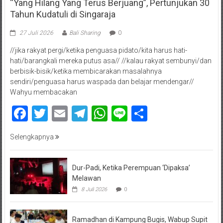
“Yang Hilang Yang Terus Berjuang”, Pertunjukan 30
Tahun Kudatuli di Singaraja
27 Juli 2026
Bali Sharing
0
//jika rakyat pergi/ketika penguasa pidato/kita harus hati-
hati/barangkali mereka putus asa// //kalau rakyat sembunyi/dan
berbisik-bisik/ketika membicarakan masalahnya
sendiri/penguasa harus waspada dan belajar mendengar//
Wahyu membacakan
Facebook
Twitter
Email
Telegram
WhatsApp
Line
Share
Selengkapnya
Dur-Padi, Ketika Perempuan ‘Dipaksa’
Melawan
8 Juli 2026
0
Ramadhan di Kampung Bugis, Wabup Supit