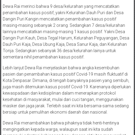
Dewa Rai merinci bahwa 9 desa/kelurahan yang mencatatkan
penambahan kasus positif, yakni Kelurahan Dauh Puri dan Desa
Dangin Puri Kangin mencatatkan penambahan kasus positif
masing-masing sebanyak 2 orang. Sedangkan 7 desa/kelurahan
lainnya mencatatkan masing-masing 1 kasus positif. Yakni Desa
Dangin Puri Kauh, Desa Tegal Harum, Kelurahan Peguyangan, Desa
Dauh Puri Kaja, Desa Ubung Kaja, Desa Sanur Kaja, dan Kelurahan
Tonja. Sedangkan sebanyak 36 desa/kelurahan lainya untuk
sementara nihil penambahan kasus positif.
Lebih lanjut Dewa Rai menjelaskan bahwa angka kesembuhan
pasien dan penambahan kasus positif Covid-19 masih fluktuatif di
Kota Denpasar. Dimana, di tengah banyaknya pasien yang sembuh,
juga masih ditemukan kasus positif Covid-19. Karenanya diperlukan
kewaspadaan dan kedisiplinan dalam menerapkan protokol
kesehatan di masyarakat, mulai dari cuci tangan, menggunakan
masker dan jaga jarak. Terlebih saat ini kita bersama-sama sedang
bersiap untuk pemulihan ekonomi daerah dan nasional.
Dewa Rai menambahkan bahwa pihaknya tidak henti-hentinya
mengingatkan kepada warga, walaupun saat ini kita sudah