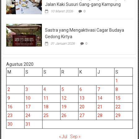
Jalan Kaki Susuri Gang-gang Kampung
10 Maret 2026
0
Sastra yang Mengaktivasi Cagar Budaya
Gedong Kirtya
31 Januari 2026
0
Agustus 2020
M
S
S
R
K
J
S
1
2
3
4
5
6
7
8
9
10
11
12
13
14
15
16
17
18
19
20
21
22
23
24
25
26
27
28
29
30
31
« Jul
Sep »