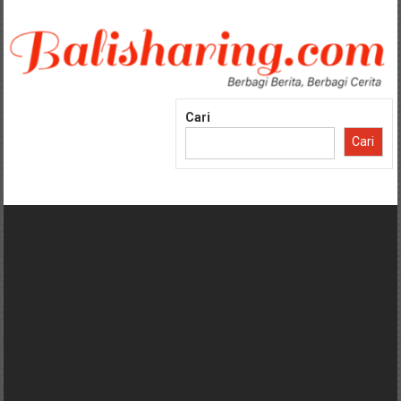
Lompat
ke
konten
Cari
Cari