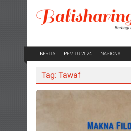
Lompat
ke
konten
BERITA
PEMILU 2024
NASIONAL
Tag: Tawaf