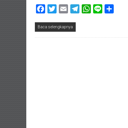
Facebook
Twitter
Email
Telegram
WhatsAp
Line
Sha
Baca selengkapnya