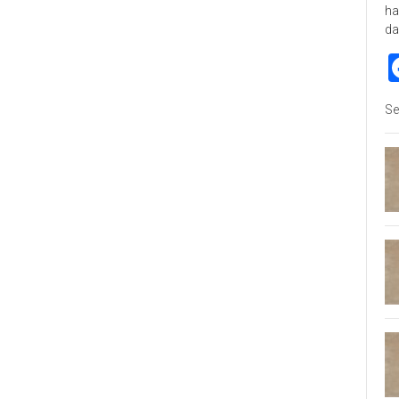
ha
da
Se