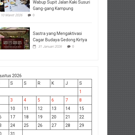
Wabup Supit Jalan Kaki Susuri
Gang-gang Kampung
10 Maret 2026
0
Sastra yang Mengaktivasi
Cagar Budaya Gedong Kirtya
31 Januari 2026
0
ustus 2026
M
S
S
R
K
J
S
1
3
4
5
6
7
8
10
11
12
13
14
15
6
17
18
19
20
21
22
3
24
25
26
27
28
29
0
31