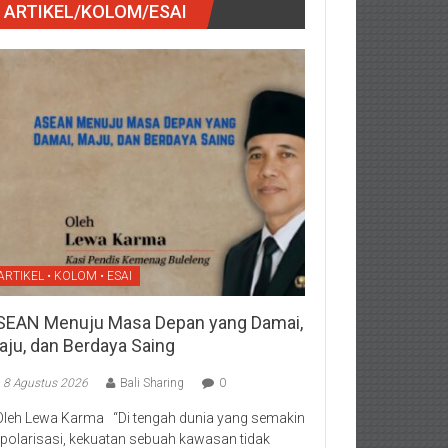
ARTIKEL/KOLOM/ESAI
ARTIKEL • KOLOM • ESAI
SEAN Menuju Masa Depan yang Damai,
aju, dan Berdaya Saing
8 Agustus 2026
Bali Sharing
0
Oleh Lewa Karma “Di tengah dunia yang semakin
rpolarisasi, kekuatan sebuah kawasan tidak