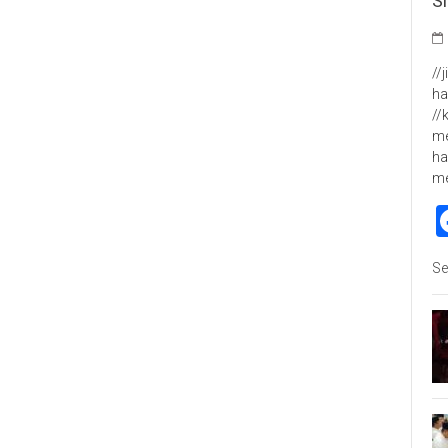
S
//
ha
//
me
ha
m
Se