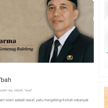
’bah
badah Haji
,
Makah
,
Tawaf
lam Islam adalah tawaf, yaitu mengelilingi Ka’bah sebanyak