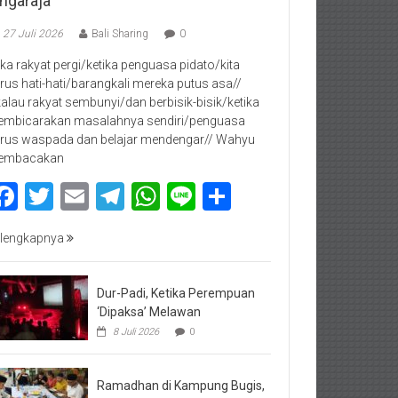
ingaraja
27 Juli 2026
Bali Sharing
0
jika rakyat pergi/ketika penguasa pidato/kita
rus hati-hati/barangkali mereka putus asa//
kalau rakyat sembunyi/dan berbisik-bisik/ketika
mbicarakan masalahnya sendiri/penguasa
rus waspada dan belajar mendengar// Wahyu
embacakan
Facebook
Twitter
Email
Telegram
WhatsApp
Line
Share
lengkapnya
Dur-Padi, Ketika Perempuan
‘Dipaksa’ Melawan
8 Juli 2026
0
Ramadhan di Kampung Bugis,