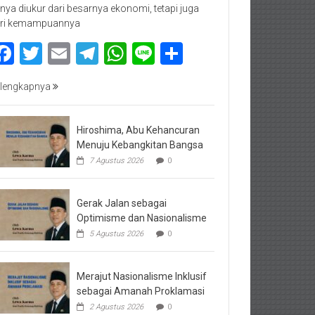
nya diukur dari besarnya ekonomi, tetapi juga
ri kemampuannya
Facebook
Twitter
Email
Telegram
WhatsApp
Line
Share
lengkapnya
Hiroshima, Abu Kehancuran
Menuju Kebangkitan Bangsa
7 Agustus 2026
0
Gerak Jalan sebagai
Optimisme dan Nasionalisme
5 Agustus 2026
0
Merajut Nasionalisme Inklusif
sebagai Amanah Proklamasi
2 Agustus 2026
0