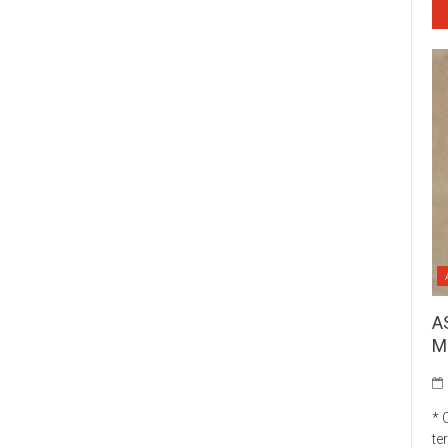
A
M
* 
te