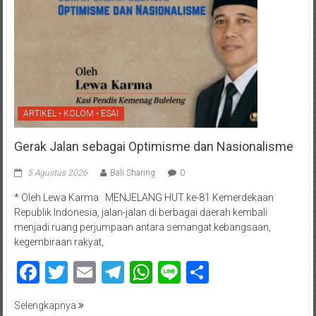
ARTIKEL • KOLOM • ESAI
Gerak Jalan sebagai Optimisme dan Nasionalisme
5 Agustus 2026
Bali Sharing
0
* Oleh Lewa Karma MENJELANG HUT ke-81 Kemerdekaan
Republik Indonesia, jalan-jalan di berbagai daerah kembali
menjadi ruang perjumpaan antara semangat kebangsaan,
kegembiraan rakyat,
Facebook
Twitter
Email
Telegram
WhatsApp
Line
Share
Selengkapnya