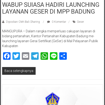
WABUP SUIASA HADIRI LAUNCHING
LAYANAN GESER DI MPP BADUNG
Diposkan Oleh:Bali Sharing
0 Komentar
Geser
MANGUPURA – Dalam rangka memperluas cakupan layanan di
bidang pertanahan, Kantor Pertanahan Kabupaten Badung me-
launching layanan Gerai Sertifikat (GeSer) di Mal Pelayanan Publik
Kabupaten
Facebook
Twitter
Email
Telegram
WhatsApp
Line
Share
Baca selengkapnya