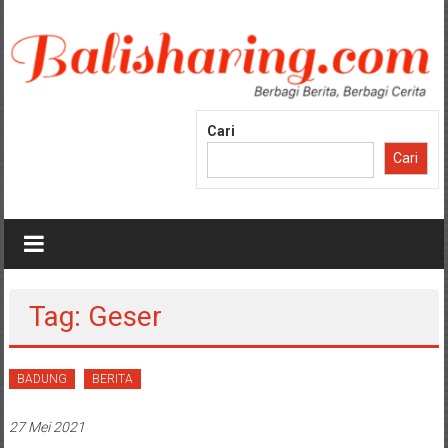
Lompat
ke
konten
Cari
Cari
Tag: Geser
BADUNG
BERITA
27 Mei 2021