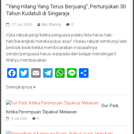
“Yang Hilang Yang Terus Berjuang”, Pertunjukan 30
Tahun Kudatuli di Singaraja
27 Juli 2026
Bali Sharing
0
//jika rakyat pergi/ketika penguasa pidato/kita harus hati-
hati/barangkali mereka putus asa// //kalau rakyat sembunyi/dan
berbisik-bisik/ketika membicarakan masalahnya
sendiri/penguasa harus waspada dan belajar mendengar//
Wahyu membacakan
Facebook
Twitter
Email
Telegram
WhatsApp
Line
Share
Selengkapnya
Dur-Padi,
Ketika Perempuan ‘Dipaksa’ Melawan
8 Juli 2026
0