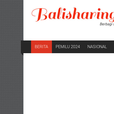
Lompat
ke
konten
BERITA
PEMILU 2024
NASIONAL