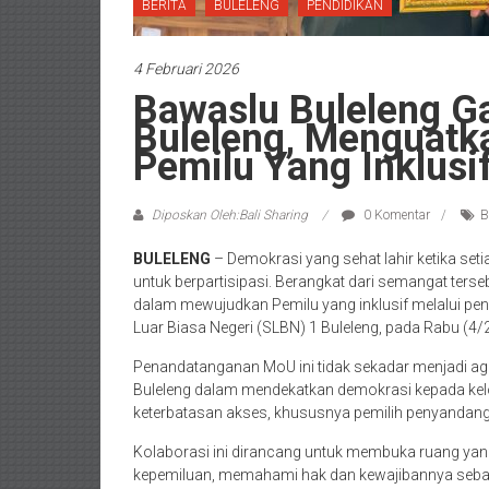
BERITA
BULELENG
PENDIDIKAN
4 Februari 2026
Bawaslu Buleleng 
Buleleng, Menguatk
Pemilu Yang Inklusi
Diposkan Oleh:Bali Sharing
0 Komentar
B
BULELENG
– Demokrasi yang sehat lahir ketika se
untuk berpartisipasi. Berangkat dari semangat te
dalam mewujudkan Pemilu yang inklusif melalui 
Luar Biasa Negeri (SLBN) 1 Buleleng, pada Rabu (4/
Penandatanganan MoU ini tidak sekadar menjadi ag
Buleleng dalam mendekatkan demokrasi kepada ke
keterbatasan akses, khususnya pemilih penyandang 
Kolaborasi ini dirancang untuk membuka ruang yang
kepemiluan, memahami hak dan kewajibannya sebagai