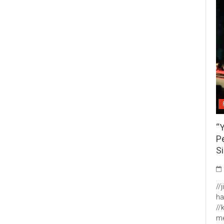
“
P
S
//
ha
//
me