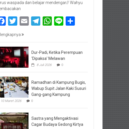
rus waspada dan belajar mendengar// Wahyu
embacakan
Facebook
Twitter
Email
Telegram
WhatsApp
Line
Share
lengkapnya
Dur-Padi, Ketika Perempuan
‘Dipaksa’ Melawan
8 Juli 2026
0
Ramadhan di Kampung Bugis,
Wabup Supit Jalan Kaki Susuri
Gang-gang Kampung
10 Maret 2026
0
Sastra yang Mengaktivasi
Cagar Budaya Gedong Kirtya