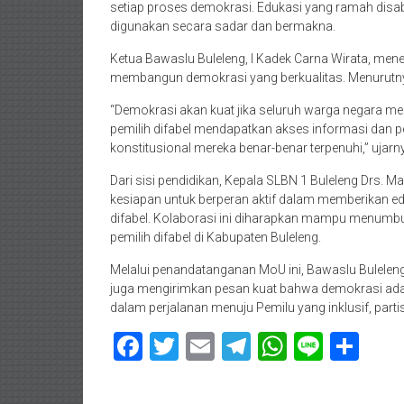
setiap proses demokrasi. Edukasi yang ramah disabi
digunakan secara sadar dan bermakna.
Ketua Bawaslu Buleleng, I Kadek Carna Wirata, me
membangun demokrasi yang berkualitas. Menurutnya
“Demokrasi akan kuat jika seluruh warga negara mera
pemilih difabel mendapatkan akses informasi dan p
konstitusional mereka benar-benar terpenuhi,” ujar
Dari sisi pendidikan, Kepala SLBN 1 Buleleng Drs.
kesiapan untuk berperan aktif dalam memberikan ed
difabel. Kolaborasi ini diharapkan mampu menumbuh
pemilih difabel di Kabupaten Buleleng.
Melalui penandatanganan MoU ini, Bawaslu Bulelen
juga mengirimkan pesan kuat bahwa demokrasi adal
dalam perjalanan menuju Pemilu yang inklusif, partis
Facebook
Twitter
Email
Telegram
WhatsAp
Line
Sha