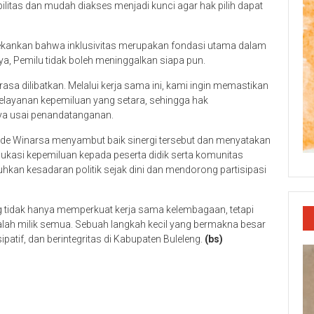
litas dan mudah diakses menjadi kunci agar hak pilih dapat
nekankan bahwa inklusivitas merupakan fondasi utama dalam
, Pemilu tidak boleh meninggalkan siapa pun.
sa dilibatkan. Melalui kerja sama ini, kami ingin memastikan
elayanan kepemiluan yang setara, sehingga hak
nya usai penandatanganan.
 Made Winarsa menyambut baik sinergi tersebut dan menyatakan
ukasi kepemiluan kepada peserta didik serta komunitas
kan kesadaran politik sejak dini dan mendorong partisipasi
g tidak hanya memperkuat kerja sama kelembagaan, tetapi
ah milik semua. Sebuah langkah kecil yang bermakna besar
ipatif, dan berintegritas di Kabupaten Buleleng.
(bs)
p
re