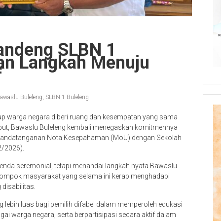
Gandeng SLBN 1
an Langkah Menuju
f
awaslu Buleleng
,
SLBN 1 Buleleng
tiap warga negara diberi ruang dan kesempatan yang sama
rsebut, Bawaslu Buleleng kembali menegaskan komitmennya
penandatanganan Nota Kesepahaman (MoU) dengan Sekolah
2/2026).
enda seremonial, tetapi menandai langkah nyata Bawaslu
lompok masyarakat yang selama ini kerap menghadapi
disabilitas.
 lebih luas bagi pemilih difabel dalam memperoleh edukasi
 warga negara, serta berpartisipasi secara aktif dalam