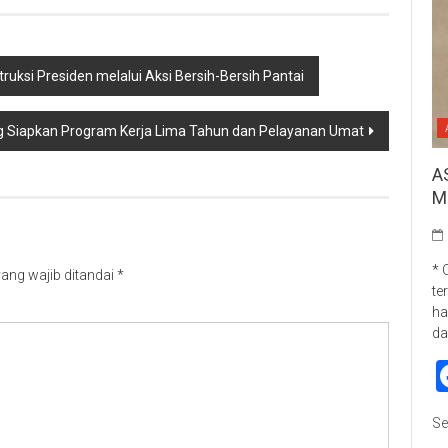
ruksi Presiden melalui Aksi Bersih-Bersih Pantai
ng Siapkan Program Kerja Lima Tahun dan Pelayanan Umat
A
M
* 
ang wajib ditandai
*
te
ha
da
Se