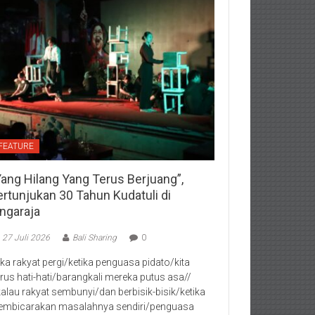
FEATURE
Yang Hilang Yang Terus Berjuang”,
ertunjukan 30 Tahun Kudatuli di
ingaraja
27 Juli 2026
Bali Sharing
0
jika rakyat pergi/ketika penguasa pidato/kita
rus hati-hati/barangkali mereka putus asa//
kalau rakyat sembunyi/dan berbisik-bisik/ketika
mbicarakan masalahnya sendiri/penguasa