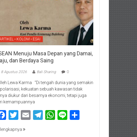
ARTIKEL • KOLOM • ESAI
SEAN Menuju Masa Depan yang Damai,
aju, dan Berdaya Saing
8 Agustus 2026
Bali Sharing
0
Oleh Lewa Karma “Di tengah dunia yang semakin
rpolarisasi, kekuatan sebuah kawasan tidak
nya diukur dari besarnya ekonomi, tetapi juga
ri kemampuannya
Facebook
Twitter
Email
Telegram
WhatsApp
Line
Share
lengkapnya