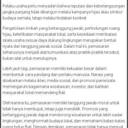
Pelaku usaha perlu menyadari bahwa reputasi dan keberlangsungan
jangka panjang tidak dibangun melalui kampanye hijau atau simbol
budaya semata, tetapi melalui tindakan konkret.
Pengelolaan limbah yang bertanggung jawab, perlindungan ruang
hijau, keterlibatan masyarakat lokal, serta kesediaan membatasi
skala usaha sesuai daya dukung lingkungan merupakan bentuk
nyata dari tanggung jawab sosial. Dalam hal ini, pemasaran
seharusnya menjadi alat komunikasi atas praktik-praktik tersebut,
bukan alat untuk menutupinya.
Lebih jauh lagi, pemasaran memiliki kekuatan besar dalam
membentuk cara pandang dan perilaku manusia. Narasi yang
disebarkan melalui iklan, media sosial, dan promosi pariwisata
memengaruhi bagaimana wisatawan, investor, dan bahkan
masyarakat lokal memandang Bali.
Oleh karena itu, pemasaran memiliki tanggung jawab moral untuk
tidak hanya membujuk, tetapi juga mendidik. Promosi yang
bertanggung jawab dapat mendorong wisatawan untuk lebih sadar
lingkungan, menghormati budaya lokal, dan memahami batas-batas
ruang hidup Bali. Dengan demikian, pemasaran tidak hanya menjual