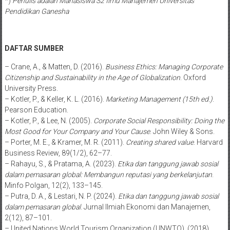
*)
Penulis adalah Mahasiswa S2 Ilmu Manajemen Universitas
Pendidikan Ganesha
DAFTAR SUMBER
– Crane, A., & Matten, D. (2016).
Business Ethics: Managing Corporate
Citizenship and Sustainability in the Age of Globalization
. Oxford
University Press.
– Kotler, P., & Keller, K. L. (2016).
Marketing Management (15th ed.)
.
Pearson Education.
– Kotler, P., & Lee, N. (2005).
Corporate Social Responsibility: Doing the
Most Good for Your Company and Your Cause
. John Wiley & Sons.
– Porter, M. E., & Kramer, M. R. (2011).
Creating shared value
. Harvard
Business Review, 89(1/2), 62–77.
– Rahayu, S., & Pratama, A. (2023).
Etika dan tanggung jawab sosial
dalam pemasaran global: Membangun reputasi yang berkelanjutan
.
Minfo Polgan, 12(2), 133–145.
– Putra, D. A., & Lestari, N. P. (2024).
Etika dan tanggung jawab sosial
dalam pemasaran global
. Jurnal Ilmiah Ekonomi dan Manajemen,
2(12), 87–101.
– United Nations World Tourism Organization (UNWTO). (2018).