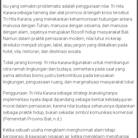
Isu yang semakin problematis adalah penggunaan nilai
Tri Hita
Karana
sebagai tameng dan alat promosi di tengah krisis tersebut.
Tri Hita Karana, yang menekankan keharmonisan hubungan antara
manusia dengan Tuhan, manusia dengan sesama, dan manusia
dengan alam, sejatinya merupakan filosofi hidup masyarakat Bali.
Namun dalam praktik pemasaran modern, nilai luhur ini kerap
direduksi menjadi slogan, label, atau jargon yang dilekatkan pada
hotel, vila, restoran, dan destinasi wisata.
Tidak jarang konsep
Tri Hita Karana
digunakan untuk membangun
citra ramah lingkungan dan budaya, sementara pada saat yang
sama aktivitas bisnis justru berkontribusi pada kerusakan
lingkungan, penguasaan ruang, dan marginalisasi masyarakat lokal.
Penggunaan
Tri Hita Karana
sebagai strategi
branding
tanpa
implementasi nyata dapat dipandang sebagai bentuk ketidakjujuran
moral dalam pemasaran, karena nilai budaya seharusnya dijalankan
sebagai praktik hidup, bukan sekadar simbol komunikasi komersial
(Pemerintah Provinsi Bali, n.d.).
Ketika sebuah usaha mengklaim menghormati alam tetapi
beroperasi di kawasan resapan air, ketika mengklaim menghargai