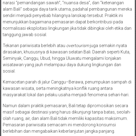
narasi “pemandangan sawah”, “nuansa desa”, dan “ketenangan
alam Bali” sebagai daya tarik utama, padahal pembangunan mereka
sendiri menjadi penyebab hilangnya lanskap tersebut. Praktik ini
menunjukkan bagaimana pemasaran dapat berkontribusi pada
normalisasi eksploitasi lingkungan jika tidak dibingkai oleh etika dan
tanggung jawab sosial.
Tekanan pariwisata berlebih atau
overtourism
juga semakin nyata
dirasakan, khususnya di kawasan selatan Bali. Daerah seperti Kuta,
Seminyak, Canggu, Ubud, hingga Uluwatu mengalami lonjakan
wisatawan yang jauh melampaui daya dukung lingkungan dan
sosial.
Kemacetan parah di jalur Canggu–Berawa, penumpukan sampah di
kawasan wisata, serta meningkatnya konflik ruang antara
masyarakat lokal dan pelaku usaha menjadi fenomena sehari-hari.
Namun dalam praktik pemasaran, Bali tetap dipromosikan secara
masif sebagai destinasi yang harus dikunjungi tanpa batas, seolah-
olah ruang, air, dan alam Bali tidak memiliki kapasitas maksimum.
Pemasaran pariwisata semacam ini mendorong konsumsi
berlebihan dan mengabaikan keberlanjutan jangka panjang.