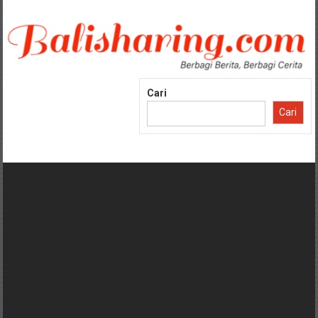
Lompat
ke
konten
Cari
Cari