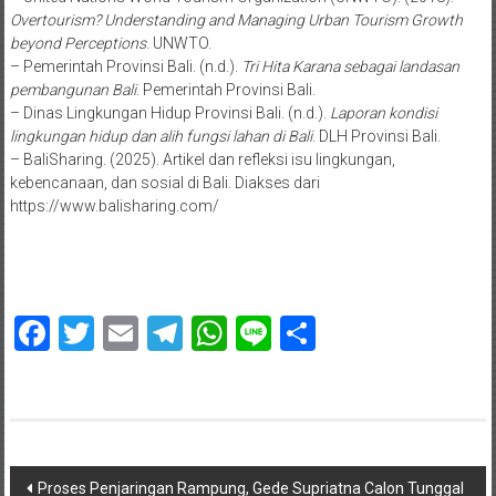
Overtourism? Understanding and Managing Urban Tourism Growth
beyond Perceptions
. UNWTO.
– Pemerintah Provinsi Bali. (n.d.).
Tri Hita Karana sebagai landasan
pembangunan Bali
. Pemerintah Provinsi Bali.
– Dinas Lingkungan Hidup Provinsi Bali. (n.d.).
Laporan kondisi
lingkungan hidup dan alih fungsi lahan di Bali
. DLH Provinsi Bali.
– BaliSharing. (2025). Artikel dan refleksi isu lingkungan,
kebencanaan, dan sosial di Bali. Diakses dari
https://www.balisharing.com/
Facebook
Twitter
Email
Telegram
WhatsApp
Line
Share
Navigasi
Proses Penjaringan Rampung, Gede Supriatna Calon Tunggal