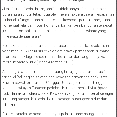
Jika ditelusuri lebih dalam, banjir ini tidak hanya disebabkan oleh
curah hujan tinggi, tetapi juga oleh menyempitnya daerah resapan air
akibat alih fungsi lahan hijau menjadi kawasan permukiman, pusat
komersial, vila, dan hotel. Ironisnya, banyak pembangunan tersebut
justru dipromosikan sebagai hunian atau destinasi wisata yang
“menyatu dengan alam”.
Ketidaksesuaian antara klaim pemasaran dan realitas ekologis inilah
yang menunjukkan krisis etika dalam praktik pemasaran, di mana
promosi tidak lagi mencerminkan kejujuran dan tanggung jawab
moral kepada publik (Crane & Matten, 2016).
Alih fungsi lahan pertanian dan ruang hijau juga semakin masif
terjadi di Bali bagian selatan dan kawasan penyangga pariwisata.
Sawah-sawah produktif di Canggu, Umalas, Pererenan, hingga
sebagian wilayah Tabanan perlahan berubah menjadi vila,
beach
clu
b, dan akomodasi wisata. Kawasan yang dahulu dikenal sebagai
lumbung pangan kini lebih dikenal sebagai pusat gaya hidup dan
hiburan.
Dalam konteks pemasaran, banyak pelaku usaha menggunakan