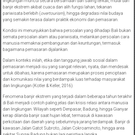
lingkungan muncul secara bersamaan dan saling terkait, mulai dari
banjir ekstrem akibat cuaca dan alih fungsi lahan, tekanan
pariwisata berlebih (
overtourism
), hingga degradasi nilai budaya
yang semakin terasa dalam praktik ekonomi dan pemasaran.
Kondisi ini menunjukkan bahwa persoalan yang dihadapi Bali bukan
semata persoalan alam atau pariwisata, melainkan persoalan cara
manusia memaknai pembangunan dan keuntungan, termasuk
bagaimana pemasaran dijalankan.
Dalam konteks inilah, etika dan tanggung jawab sosial dalam
pemasaran menjadi isu yang sangat relevan, nyata, dan mendesak
untuk dibahas, karena pemasaran merupakan proses penciptaan
dan komunikasi nilai yang berdampak luas terhadap masyarakat
dan lingkungan (Kotler & Keller, 2016).
Fenomena banjir ekstrem yang terjadi dalam beberapa tahun terakhir
di Bali menjadi contoh paling jelas dari krisis relasi antara manusia
dan lingkungan. Wilayah seperti Denpasar, Badung, hingga Gianyar
kerap dilanda banjir saat hujan lebat, termasuk di kawasan
perkotaan dan daerah yang sebelumnya jarang terdampak. Banjir di
kawasan Jalan Gatot Subroto, Jalan Cokroaminoto, hingga area
sekitar Sungai Badung bukan lagi peristiwa langka.