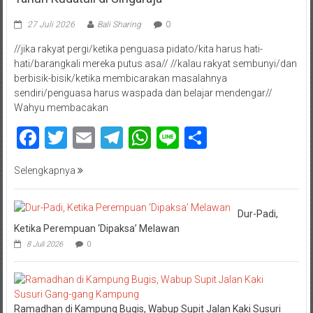
27 Juli 2026
Bali Sharing
0
//jika rakyat pergi/ketika penguasa pidato/kita harus hati-
hati/barangkali mereka putus asa// //kalau rakyat sembunyi/dan
berbisik-bisik/ketika membicarakan masalahnya
sendiri/penguasa harus waspada dan belajar mendengar//
Wahyu membacakan
Facebook
Twitter
Email
Telegram
WhatsApp
Line
Share
Selengkapnya
Dur-Padi,
Ketika Perempuan ‘Dipaksa’ Melawan
8 Juli 2026
0
Ramadhan di Kampung Bugis, Wabup Supit Jalan Kaki Susuri