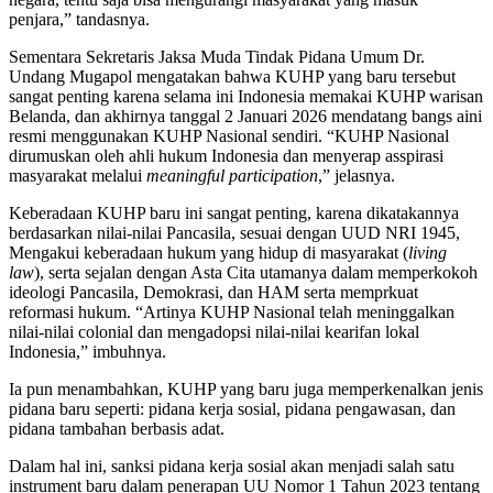
penjara,” tandasnya.
Sementara Sekretaris Jaksa Muda Tindak Pidana Umum Dr.
Undang Mugapol mengatakan bahwa KUHP yang baru tersebut
sangat penting karena selama ini Indonesia memakai KUHP warisan
Belanda, dan akhirnya tanggal 2 Januari 2026 mendatang bangs aini
resmi menggunakan KUHP Nasional sendiri. “KUHP Nasional
dirumuskan oleh ahli hukum Indonesia dan menyerap asspirasi
masyarakat melalui
meaningful participation
,” jelasnya.
Keberadaan KUHP baru ini sangat penting, karena dikatakannya
berdasarkan nilai-nilai Pancasila, sesuai dengan UUD NRI 1945,
Mengakui keberadaan hukum yang hidup di masyarakat (
living
law
), serta sejalan dengan Asta Cita utamanya dalam memperkokoh
ideologi Pancasila, Demokrasi, dan HAM serta memprkuat
reformasi hukum. “Artinya KUHP Nasional telah meninggalkan
nilai-nilai colonial dan mengadopsi nilai-nilai kearifan lokal
Indonesia,” imbuhnya.
Ia pun menambahkan, KUHP yang baru juga memperkenalkan jenis
pidana baru seperti: pidana kerja sosial, pidana pengawasan, dan
pidana tambahan berbasis adat.
Dalam hal ini, sanksi pidana kerja sosial akan menjadi salah satu
instrument baru dalam penerapan UU Nomor 1 Tahun 2023 tentang