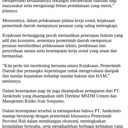
memperbaiki kesalahannya sekaligus memberikan manfaat bagi
masyarakat serta mengurangi beban pemidanaan yang murni,”
jelasnya.
Menurutnya, dalam pelaksanaan pidana kerja sosial, kejaksaan
pemerintah daerah mempunyai peranan yang saling melengkapi.
Kejaksaan bertanggung jawab memastikan penerapan hukum yang
adil dan konsisten, sementara pemerintah daerah mempunyai
peranan memfasilitasi pelaksanaan teknis, pembinaan dan
penyediaan sarana serta kesempatan kerja sosial yang aman dan
bermanfaat.
“Kita perlu sisi monitoring bersama antara Kejaksaan, Pemerintah
Daerah dan pemangku kepentingan untuk mengevaluasi dampak
dan standar kepatuhan terhadap standar hukum dan HAM,”
tandasnya.
Dalam kesempatan pagi itu juga disampaikan pemaparan dari PT.
Jamkrindo yang disampaikan oleh Direktur MSDM Umum dan
Manajemen Risiko Ivan Soeparno.
Dalam kesempatan tersebut ia memaparkan bahwa PT. Jamkrindo
mantap bersinergi dengan pemerintah khususnya Pemerintah
Provinsi Bali dalam membangun ekonomi, meningkatkan
kemudahan berusaha, serta menghadirkan berbagai kebijakan yang