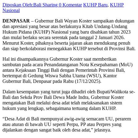
Diposkan Oleh:Bali Sharing
0 Komentar
KUHP Baru
,
KUHP
Nasional
DENPASAR
– Gubernur Bali Wayan Koster sampaikan dukungan
dan apresiasi yang besar atas berlakunya Kitab Undang-Undang
Hukum Pidana (KUHP) Nasional yang baru disahkan tahun 2023
dan mulai berlaku secara serentak pada tanggal 2 Januari 2026.
Menurut Koster, pihaknya beserta jajaran akan mendukung penuh
dan siap berkolaborasi menegakkan KUHP tersebut di Provinsi Bali.
Hal ini disampaikannya Gubernur Koster saat memberikan
sambutan pada acara Penandatanganan Nota Kesepahaman (MoU)
antara Kejaksaan Tinggi Bali dengan Pemerintah Provinsi Bali,
bertempat di Gedung Wiswa Sabha Utama (WSU), Kantor
Gubernur Bali, Denpasar pada Rabu (17/12/2025).
Dalam kesempatan yang turut juga dihadiri oleh Bupati/Walikota se-
Bali dan Sekda Prov Bali Dewa Made Indra, Gubernur Koster
mengatakan Bali melalui desa adat telah melaksanakan sistem
hukum yang lengkap, sebagaimana tertuang dalam KUHP.
“Desa Adat di Bali mempunyai awig-awig semacam UU, perarem
atau aturan di bawah UU seperti Perpu, PP atau Perpres yang
dijalankan dengan sangat baik oleh desa adat,” jelasnya.