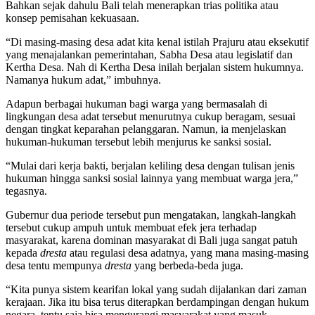
Bahkan sejak dahulu Bali telah menerapkan trias politika atau
konsep pemisahan kekuasaan.
“Di masing-masing desa adat kita kenal istilah Prajuru atau eksekutif
yang menajalankan pemerintahan, Sabha Desa atau legislatif dan
Kertha Desa. Nah di Kertha Desa inilah berjalan sistem hukumnya.
Namanya hukum adat,” imbuhnya.
Adapun berbagai hukuman bagi warga yang bermasalah di
lingkungan desa adat tersebut menurutnya cukup beragam, sesuai
dengan tingkat keparahan pelanggaran. Namun, ia menjelaskan
hukuman-hukuman tersebut lebih menjurus ke sanksi sosial.
“Mulai dari kerja bakti, berjalan keliling desa dengan tulisan jenis
hukuman hingga sanksi sosial lainnya yang membuat warga jera,”
tegasnya.
Gubernur dua periode tersebut pun mengatakan, langkah-langkah
tersebut cukup ampuh untuk membuat efek jera terhadap
masyarakat, karena dominan masyarakat di Bali juga sangat patuh
kepada
dresta
atau regulasi desa adatnya, yang mana masing-masing
desa tentu mempunya
dresta
yang berbeda-beda juga.
“Kita punya sistem kearifan lokal yang sudah dijalankan dari zaman
kerajaan. Jika itu bisa terus diterapkan berdampingan dengan hukum
negara, tentu saja bisa mengurangi masyarakat yang masuk