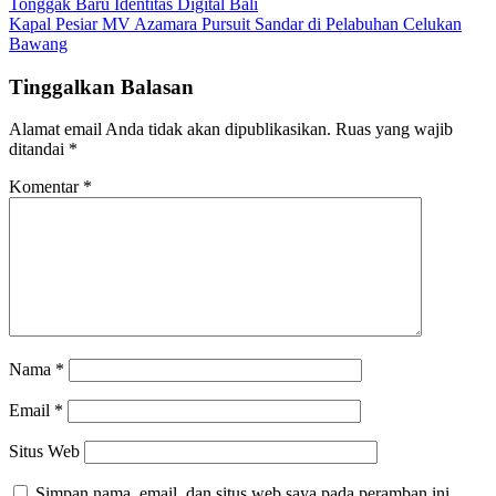
Tonggak Baru Identitas Digital Bali
Kapal Pesiar MV Azamara Pursuit Sandar di Pelabuhan Celukan
Bawang
Tinggalkan Balasan
Alamat email Anda tidak akan dipublikasikan.
Ruas yang wajib
ditandai
*
Komentar
*
Nama
*
Email
*
Situs Web
Simpan nama, email, dan situs web saya pada peramban ini