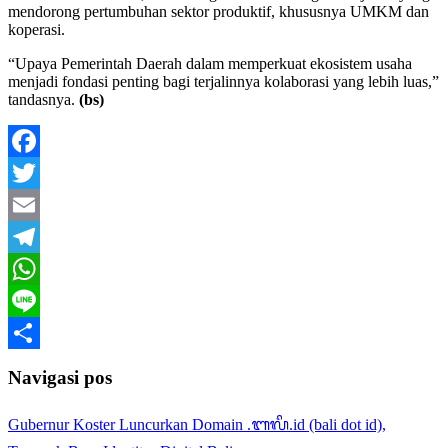
mendorong pertumbuhan sektor produktif, khususnya UMKM dan
koperasi.
“Upaya Pemerintah Daerah dalam memperkuat ekosistem usaha
menjadi fondasi penting bagi terjalinnya kolaborasi yang lebih luas,”
tandasnya.
(bs)
Facebook
Twitter
Email
Telegram
WhatsApp
Line
Share
Navigasi pos
Gubernur Koster Luncurkan Domain .ᬩᬮᬶ.id (bali dot id),