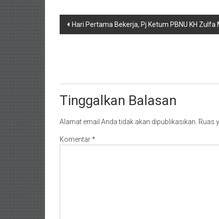
Navigasi
Hari Pertama Bekerja, Pj Ketum PBNU KH Zulf
pos
Tinggalkan Balasan
Alamat email Anda tidak akan dipublikasikan.
Ruas y
Komentar
*