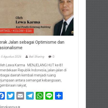
ARTIKEL • KOLOM • ESAI
erak Jalan sebagai Optimisme dan
asionalisme
5 Agustus 2026
Bali Sharing
0
Oleh Lewa Karma MENJELANG HUT ke-81
merdekaan Republik Indonesia, jalan-jalan di
rbagai daerah kembali menjadi ruang
rjumpaan antara semangat kebangsaan,
gembiraan rakyat,
Facebook
Twitter
Email
Telegram
WhatsApp
Line
Share
lengkapnya