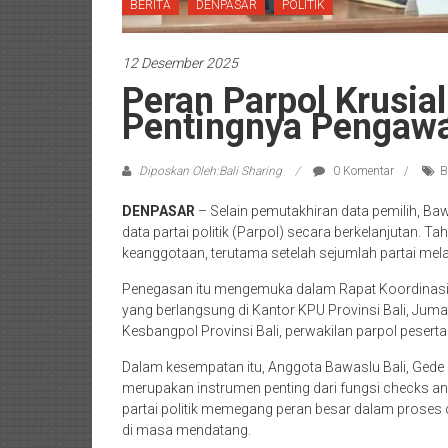
BERITA
DENPASAR
POLITIK
12 Desember 2025
Peran Parpol Krusia
Pentingnya Pengaw
Diposkan Oleh:Bali Sharing
0 Komentar
B
DENPASAR
– Selain pemutakhiran data pemilih, 
data partai politik (Parpol) secara berkelanjutan. T
keanggotaan, terutama setelah sejumlah partai mela
​Penegasan itu mengemuka dalam Rapat Koordinasi 
yang berlangsung di Kantor KPU Provinsi Bali, Ju
Kesbangpol Provinsi Bali, perwakilan parpol peserta
​Dalam kesempatan itu, Anggota Bawaslu Bali, Ge
merupakan instrumen penting dari fungsi checks a
partai politik memegang peran besar dalam prose
di masa mendatang.