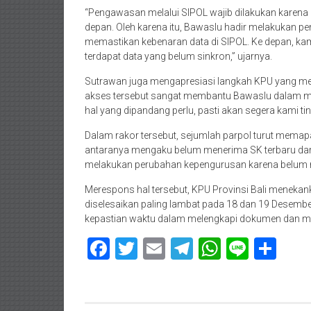
​“Pengawasan melalui SIPOL wajib dilakukan karena
depan. Oleh karena itu, Bawaslu hadir melakukan 
memastikan kebenaran data di SIPOL. Ke depan, kam
terdapat data yang belum sinkron,” ujarnya.
​Sutrawan juga mengapresiasi langkah KPU yang mene
akses tersebut sangat membantu Bawaslu dalam mend
hal yang dipandang perlu, pasti akan segera kami ti
​Dalam rakor tersebut, sejumlah parpol turut mema
antaranya mengaku belum menerima SK terbaru dari
melakukan perubahan kepengurusan karena belum me
​Merespons hal tersebut, KPU Provinsi Bali menekan
diselesaikan paling lambat pada 18 dan 19 Desember
kepastian waktu dalam melengkapi dokumen dan mem
Facebook
Twitter
Email
Telegram
WhatsAp
Line
Sha