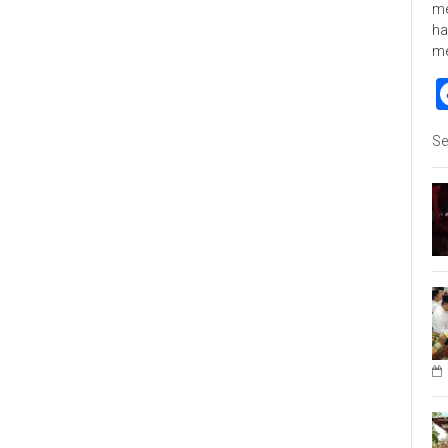
me
ha
m
Se