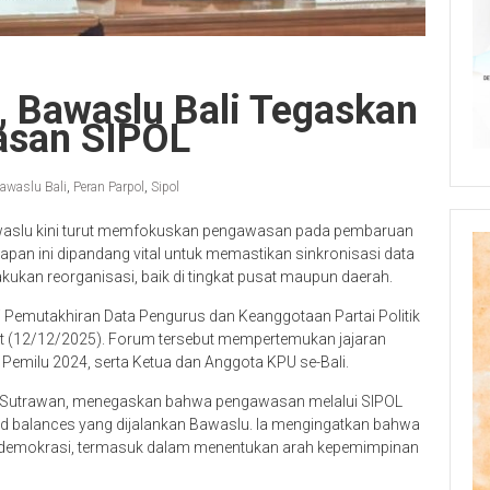
l, Bawaslu Bali Tegaskan
asan SIPOL
awaslu Bali
,
Peran Parpol
,
Sipol
Bawaslu kini turut memfokuskan pengawasan pada pembaruan
ahapan ini dipandang vital untuk memastikan sinkronisasi data
kukan reorganisasi, baik di tingkat pusat maupun daerah.
Pemutakhiran Data Pengurus dan Keanggotaan Partai Politik
mat (12/12/2025). Forum tersebut mempertemukan jajaran
 Pemilu 2024, serta Ketua dan Anggota KPU se-Bali.
de Sutrawan, menegaskan bahwa pengawasan melalui SIPOL
nd balances yang dijalankan Bawaslu. Ia mengingatkan bahwa
s demokrasi, termasuk dalam menentukan arah kepemimpinan