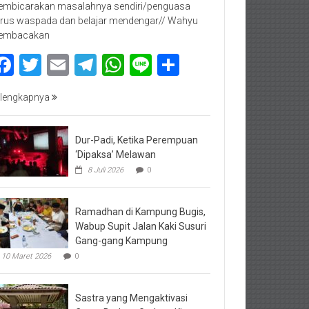
mbicarakan masalahnya sendiri/penguasa
rus waspada dan belajar mendengar// Wahyu
embacakan
Facebook
Twitter
Email
Telegram
WhatsApp
Line
Share
lengkapnya
Dur-Padi, Ketika Perempuan
‘Dipaksa’ Melawan
8 Juli 2026
0
Ramadhan di Kampung Bugis,
Wabup Supit Jalan Kaki Susuri
Gang-gang Kampung
10 Maret 2026
0
Sastra yang Mengaktivasi