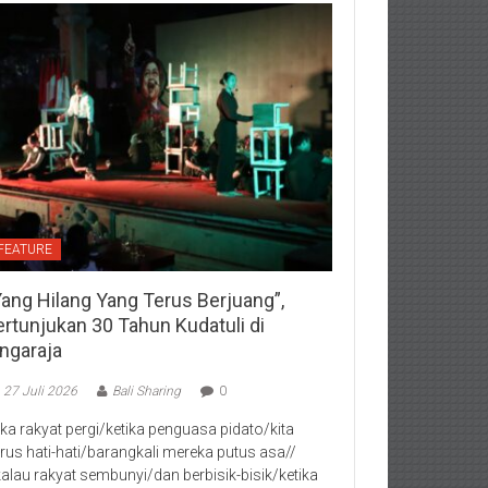
FEATURE
Yang Hilang Yang Terus Berjuang”,
ertunjukan 30 Tahun Kudatuli di
ingaraja
27 Juli 2026
Bali Sharing
0
jika rakyat pergi/ketika penguasa pidato/kita
rus hati-hati/barangkali mereka putus asa//
kalau rakyat sembunyi/dan berbisik-bisik/ketika