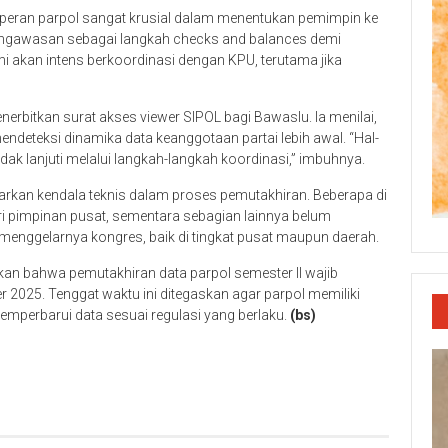
 peran parpol sangat krusial dalam menentukan pemimpin ke
pengawasan sebagai langkah checks and balances demi
i akan intens berkoordinasi dengan KPU, terutama jika
rbitkan surat akses viewer SIPOL bagi Bawaslu. Ia menilai,
eteksi dinamika data keanggotaan partai lebih awal. “Hal-
ndak lanjuti melalui langkah-langkah koordinasi,” imbuhnya.
parkan kendala teknis dalam proses pemutakhiran. Beberapa di
 pimpinan pusat, sementara sebagian lainnya belum
nggelarnya kongres, baik di tingkat pusat maupun daerah.
kan bahwa pemutakhiran data parpol semester II wajib
 2025. Tenggat waktu ini ditegaskan agar parpol memiliki
perbarui data sesuai regulasi yang berlaku.
(bs)
p
re