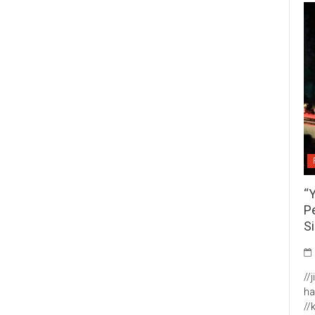
“
P
S
//
ha
//