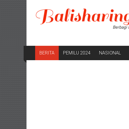
Lompat
ke
konten
BERITA
PEMILU 2024
NASIONAL