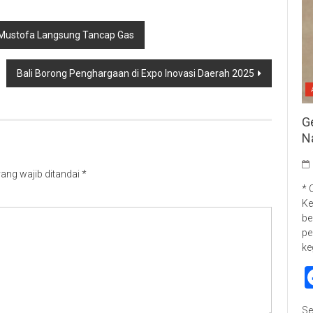
a Mustofa Langsung Tancap Gas
Bali Borong Penghargaan di Expo Inovasi Daerah 2025
G
N
ang wajib ditandai
*
* 
Ke
be
pe
ke
Se